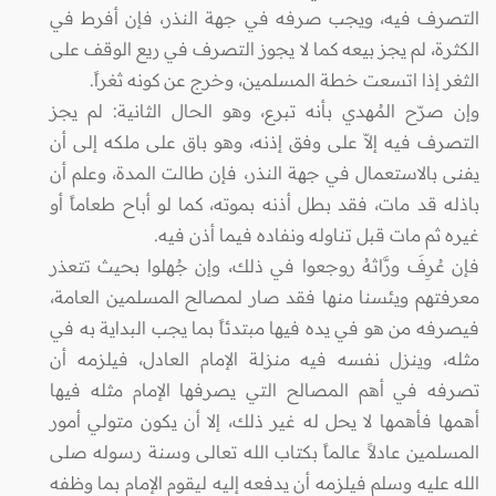
التصرف فيه، ويجب صرفه في جهة النذر، فإن أفرط في
الكثرة، لم يجز بيعه كما لا يجوز التصرف في ريع الوقف على
الثغر إذا اتسعت خطة المسلمين، وخرج عن كونه ثغراً.
وإن صرّح المُهدي بأنه تبرع، وهو الحال الثانية: لم يجز
التصرف فيه إلاّ على وفق إذنه، وهو باق على ملكه إلى أن
يفنى بالاستعمال في جهة النذر، فإن طالت المدة، وعلم أن
باذله قد مات، فقد بطل أذنه بموته، كما لو أباح طعاماً أو
غيره ثم مات قبل تناوله ونفاده فيما أذن فيه.
فإن عُرِفَ ورَّاثهُ روجعوا في ذلك، وإن جُهلوا بحيث تتعذر
معرفتهم ويئسنا منها فقد صار لمصالح المسلمين العامة،
فيصرفه من هو في يده فيها مبتدئاً بما يجب البداية به في
مثله، وينزل نفسه فيه منزلة الإمام العادل، فيلزمه أن
تصرفه في أهم المصالح التي يصرفها الإمام مثله فيها
أهمها فأهمها لا يحل له غير ذلك، إلا أن يكون متولي أمور
المسلمين عادلاً عالماً بكتاب الله تعالى وسنة رسوله صلى
الله عليه وسلم فيلزمه أن يدفعه إليه ليقوم الإمام بما وظفه