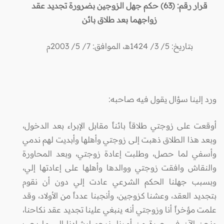
قرار
رقم
: (63) حكم
جهل
الزوجين
بضرورة تجديد
عقد
زواجهما
بعد
طلاق
بائن
بتاريخ: 5/ 3/ 1424هـ، الموافق: 7/ 5/ 2003م
ورد إلينا سؤال يقول فيه صاحبه:
أوقعت على زوجتي طلاقاً بائناً مقابل الإبراء بعد الدخول،
وبعد هذا الطلاق ذهبت إلى زوجتي وأهلها وأبديت لهم ندمي
وأسفي لما حصل، وطلبت إعادة زوجتي، وبعد المحاورة
والنقاش وافقت زوجتي ووالدها وأهلها على إعادتها إلي،
وبسبب جهلنا الحكم الشرعي عادت إلي دون أن نقوم
بتجديد العقد، وعشنا كزوجين، وأنجبنا عدداً من الأولاد، وقد
علمت مؤخراً أنا وزوجتي أنه ينبغي علينا تجديد عقد نكاحنا،
ونحن الآن في حيرة من أمرنا، نرجو إرشادنا إلى ما يجب