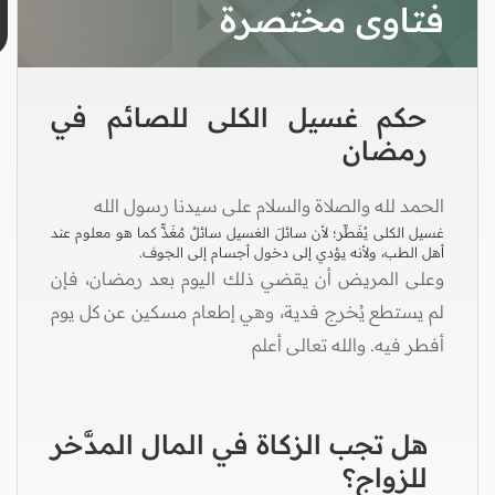
فتاوى مختصرة
حكم غسيل الكلى للصائم في
رمضان
الحمد لله والصلاة والسلام على سيدنا رسول الله
غسيل الكلى يُفَطِّر؛ لأن سائلَ الغسيل سائلٌ مُغَذٍّ كما هو معلوم عند
أهل الطب، ولأنه يؤدي إلى دخول أجسام إلى الجوف.
وعلى المريض أن يقضي ذلك اليوم بعد رمضان، فإن
لم يستطع يُخرج فدية، وهي إطعام مسكين عن كل يوم
أفطر فيه. والله تعالى أعلم
هل تجب الزكاة في المال المدَّخر
للزواج؟