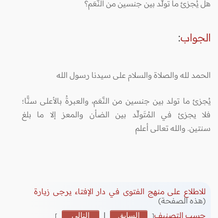
هل يُجزئ ما تولَّد بين جنسين من النَّعَم؟
الجواب
:
الحمد لله والصلاة والسلام على سيدنا رسول الله
يُجزئ ما تولد بين جنسين من النَّعَم، والعبرةُ بالأعلى سنًّا؛
فلا يجزئ في المُتَولِّد بين الضأن والمعز إلا ما بلغ
سنتين. والله تعالى أعلم
للاطلاع على منهج الفتوى في دار الإفتاء يرجى زيارة
(هذه الصفحة)
حسب التصنيف
السابق
|
التالي
]
[