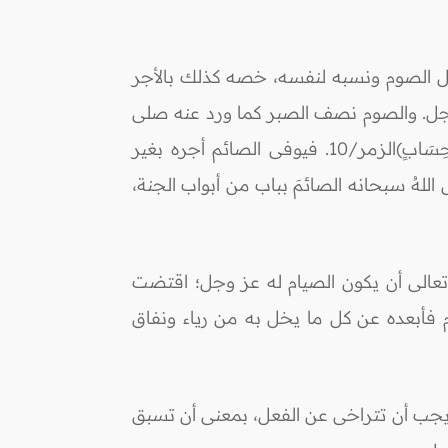
 وجل الصوم ونسبه لنفسه، خصه كذلك بالأجر
 وجل. والصوم نصف الصبر كما ورد عنه صلى
الله عليه وسلم في الحديث الذي رواه ابن ماجه وغيره، وقال عز وجل:(إِنَّمَا يُوَفَّى الصَّابِرُونَ أَجْرَهُمْ بِغَيْرِ حِسَابٍ)الزمر/10. فيوفى الصائم أجره بغير
للهُ سبحانه الصائمَ بباب من أبواب الجنة،
لله تعالى أن يكون الصيام له عز وجل؛ اقتضت
صوم فأبعده عن كل ما يخل به من رياء ونفاق
م يجب أن تتراخى عن الفعل، بمعنى أن تسبق