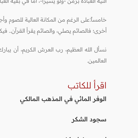
النيةُ العبادةَ بزمن -ولو يسيراً-، أما في بقية ا
خامساً:على الرغم من المكانة العالية للصوم وأج
أخرى؛ فالصائم يصلي، والصائم يقرأ القرآن.. في
نسأل الله العظيم، رب العرش الكريم، أن يبارك 
العالمين.
اقرأ للكاتب
الوفر المائي في المذهب المالكي
سجود الشكر