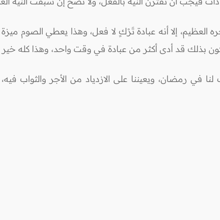
لعبادات فيجب أن تقترن النية بالفعل، ولا تصح إن سبقت النيةُ الع
ره العظيم، إلا أنه عبادة تَرْكٍ لا فعل، وهذا يعطي الصوم ميز
كون بذلك قد أدى أكثر من عبادة في وقت واحد، وهذا كله خير 
لنا في رمضان، ويعيننا على الازدياد من الأجر والثواب فيه، 