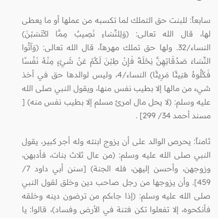
سابعاً: للبنت حق التملك لما تكسبه من عملها أو ما يعطى
لها، قال الله تعالى: (وَلِلنِّسَاءِ نَصِيبٌ مِمَّا اكْتَسَبْنَ)
النساء/32. ولها حق تملك مهرهاً، قال الله تعالى: (وَآتُوا
النِّسَاءَ صَدُقَاتِهِنَّ نِحْلَةً فَإِنْ طِبْنَ لَكُمْ عَنْ شَيْءٍ مِنْهُ نَفْسًا
فَكُلُوهُ هَنِيئًا مَرِيئًا) النساء/4، وليس لوالدها حق في أخذ
شيء من مالها إلا بطيب نفس منها، ويقول النبي صلى الله
عليه وسلم: (لا يحل مال امرئ مسلم إلا بطيب نفس منه) [
مسند أحمد 34/ 299] .
ثامناً: يحرص الوالد على أن يزوج ابنته وله أجر كبير، يقول
النبي صلى الله عليه وسلم: (من عال ثلاث بنات، فأدبهن،
وزوجهن، وأحسن إليهن، فله الجنة) [سنن أبي داود 7/
459]. وأن يزوجها من رجل صاحب دين وخلق لقول النبي
صلى الله عليه وسلم: (إذا جاءكم من ترضون دينه وخلقه
فأنكحوه، إلا تفعلوا تكن فتنة في الأرض وفساد)، قالوا: يا