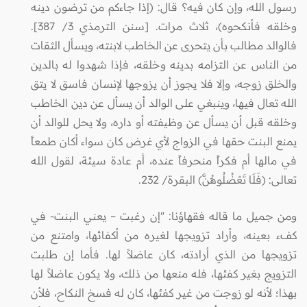
رسول الله، وإن كان فيه؟ قال: (إذا جاءكم من ترضون دينه
وخلقه فأنكحوه)، ثلاث مرات. [سنن الترمذي 3/ 387].
فالوالد مطالب بأن يتحرى عن الخاطب لابنته، ويسأل الثقات
من الناس عن التزامه بدينه وخلقه، فإذا شهدوا له بالدين
والخلق زوجه، وإلا فلا يجوز أن يزوجها لإنسان فاسق لا يتق
الله تعال فيها، وينبغي على الوالد أن يسأل عن دين الخاطب
وخلقه قبل أن يسأل عن وظيفته أو داره، ولا يحل للوالد أن
يمنع البنت حقها في الزواج لأي غرض كان سواء أكان طمعاً
في مالها أم فكراً منحرفاً عنده، أم عادة سيئة، لقول الله
تعالى: (فَلَا تَعْضُلُوهُنَّ) البقرة/ 232.
ومن جميل ما قاله فقهاؤنا: "إن رغبت – يعني البنت- في
كفء بعينه، وأراد تزويجها لغيره من أكفائها، وامتنع من
تزويجها من الذي أرادته، كان عاضلاً لها. فأما إن طلبت
التزويج بغير كفئها، فله منعها من ذلك، ولا يكون عاضلاً لها
بهذا؛ لأنه لو زوجت من غير كفئها، كان له فسخ النكاح، فلأن