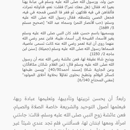
حين ولد، ورسول الله صلى الله عليه وسلم في عباءة يهنأ
بعيرا له، فقال: (هل معك تمر؟) فقلت: نعم، فناولته تمرات،
فألقاهن في فيه فلاكهن، ثم فغر فا الصبي فمجه في فيه،
فجعل الصبي يتلمظه، فقال رسول الله صلى الله عليه
وسلم: (حب الأنصار التمر) وسماه عبد الله" [صحيح مسلم
3/ 1689].
ويسميها باسم حسن، فقد كان النبي صلى الله عليه وسلم
يغير الأسماء القبيحة إلى أسماء طيبة، فابن عمر رضي الله
عنهما روى أن ابنة لعمر رضي الله عنه كانت تسمى عاصية،
فسماها رسول الله صلى الله عليه وسلم (جميلة). [سنن ابن
ماجه 2/ 1230].
ويذبح شاة عقيقة لها، فعن عائشة رضي الله عنه، أن رسول
الله صلى الله عليه وسلم قال: (عن الغلام شاتان مكافأتان،
وعن الجارية شاة) [مسند أحمد40/30]. "ويسن طبخها
كسائر الولائم وتطبخ بحلوى تفاؤلاً بحلاوة أخلاق المولود"
[مغني المحتاج 6/140].
رابعاً: أن يحسن تربيتها وتأديبها، وتعليمها عبادة ربها،
فيعلمها أصول التوحيد والشريعة خاصة الصلاة والصيام،
فعن عائشة زوج النبي صلى الله عليه وسلم، قالت: جاءتني
امرأة، ومعها ابنتان لها، فسألتني فلم تجد عندي شيئاً غير