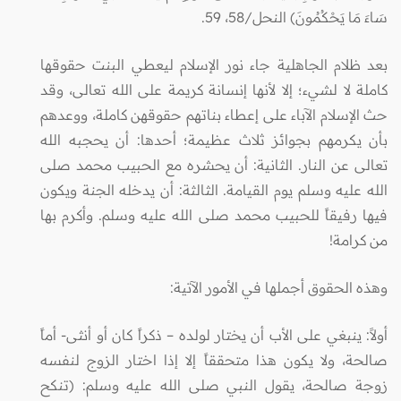
سَاءَ مَا يَحْكُمُونَ) النحل/58، 59.
بعد ظلام الجاهلية جاء نور الإسلام ليعطي البنت حقوقها
كاملة لا لشيء؛ إلا لأنها إنسانة كريمة على الله تعالى، وقد
حث الإسلام الآباء على إعطاء بناتهم حقوقهن كاملة، ووعدهم
بأن يكرمهم بجوائز ثلاث عظيمة؛ أحدها: أن يحجبه الله
تعالى عن النار. الثانية: أن يحشره مع الحبيب محمد صلى
الله عليه وسلم يوم القيامة. الثالثة: أن يدخله الجنة ويكون
فيها رفيقاً للحبيب محمد صلى الله عليه وسلم. وأكرم بها
من كرامة!
وهذه الحقوق أجملها في الأمور الآتية:
أولاً: ينبغي على الأب أن يختار لولده – ذكراً كان أو أنثى- أماً
صالحة، ولا يكون هذا متحققاً إلا إذا اختار الزوج لنفسه
زوجة صالحة، يقول النبي صلى الله عليه وسلم: (تنكح