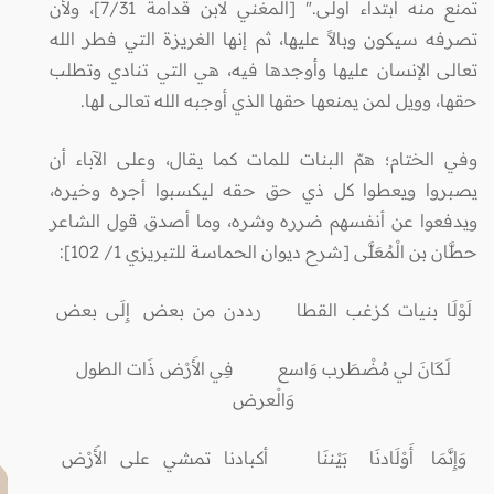
تمنع منه ابتداء أولى." [المغني لابن قدامة 7/31]، ولأن
تصرفه سيكون وبالاً عليها، ثم إنها الغريزة التي فطر الله
تعالى الإنسان عليها وأوجدها فيه، هي التي تنادي وتطلب
حقها، وويل لمن يمنعها حقها الذي أوجبه الله تعالى لها.
وفي الختام؛ همّ البنات للمات كما يقال، وعلى الآباء أن
يصبروا ويعطوا كل ذي حق حقه ليكسبوا أجره وخيره،
ويدفعوا عن أنفسهم ضرره وشره، وما أصدق قول الشاعر
حطَّان بن الْمُعَلَّى [شرح ديوان الحماسة للتبريزي 1/ 102]:
لَوْلَا بنيات كزغب القطا رددن من بعض إِلَى بعض
لَكَانَ لي مُضْطَرب وَاسع فِي الأَرْض ذَات الطول
وَالْعرض
وَإِنَّمَا أَوْلَادنَا بَيْننَا أكبادنا تمشي على الأَرْض