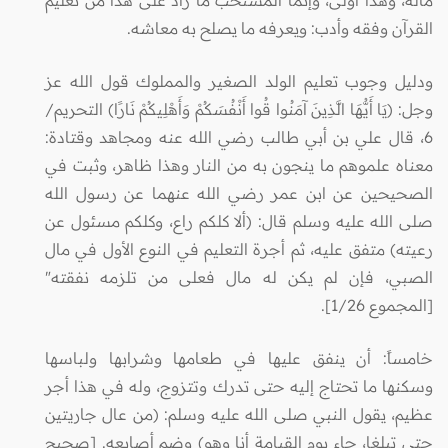
القرآن وفقه وأدب: ويعرفه ما يصلح به معاشه.
ودليل وجوب تعليم الولد الصغير والمملوك قول الله عز
وجل: (يَا أَيُّهَا الَّذِينَ آمَنُوا قُوا أَنْفُسَكُمْ وَأَهْلِيكُمْ نَارًا) التحريم/
6، قال علي بن أبي طالب رضي الله عنه ومجاهد وقتادة:
معناه علموهم ما ينجون به من النار وهذا ظاهر، وثبت في
الصحيحين عن ابن عمر رضي الله عنهما عن رسول الله
صلى الله عليه وسلم قال: (ألا كلكم راع، وكلكم مسئول عن
رعيته) متفق عليه، ثم أجرة التعليم في النوع الأول في مال
الصبي، فإن لم يكن له مال فعلى من تلزمه نفقته"
[المجموع 1/26].
خامساً: أن ينفق عليها في طعامها وشرابها ولباسها
وسكنها ما تحتاج إليه حتى تدرك وتتزوج، وله في هذا أجر
عظيم، يقول النبي صلى الله عليه وسلم: (من عال جاريتين
حتى تبلغا، جاء يوم القيامة أنا وهو) وضم أصابعه. [صحيح