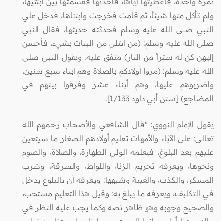
تمرة واحدة، فأعطيتها إياها، فأخذتها فقسمتها بين ابنتيها،
ولم تأكل منها شيئاً، ثم قامت فخرجت وابنتاها، فدخل علي
النبي صلى الله عليه وسلم فحدثته حديثها، فقال النبي
صلى الله عليه وسلم: (من ابتلي من البنات بشيء، فأحسن
إليهن كن له ستراً من النار) متفق عليه. ويقول النبي صلى
الله عليه وسلم: (مروا أولادكم بالصلاة وهم أبناء سبع سنين،
واضربوهم عليها، وهم أبناء عشر وفرقوا بينهم في
المضاجع) [سنن أبي داود 1/133].
يقول الإمام النووي: "قال الشافعي والأصحاب رحمهم الله
تعالى: على الآباء والأمهات تعليم أولادهم الصغار ما سيتعين
عليهم بعد البلوغ، فيعلمه الولي الطهارة، والصلاة، والصوم
ونحوها، ويعرفه تحريم الزنا، واللواط، والسرقة، وشرب
المسكر، والكذب، والغيبة وشبهها: ويعرفه أن بالبلوغ يدخل
في التكليف، ويعرفه ما يبلغ به: وقيل هذا التعليم مستحب،
والصحيح وجوبه وهو ظاهر نصه وكما يجب عليه النظر في
ماله، وهذا أولى، وإنما المستحب ما زاد على هذا من تعليم