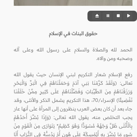
حقوق البنات في الإسلام
الحمد لله والصلاة والسلام على رسول الله وعلى آله
وصحبه ومن والاه.
رفع الإسلام شعار التكريم لبني الإنسان حيث يقول الله
تعالى: (وَلَقَدْ كَرَّمْنَا بَنِي آدَمَ وَحَمَلْنَاهُمْ فِي الْبَرِّ وَالْبَحْرِ
وَرَزَقْنَاهُمْ مِنَ الطَّيِّبَاتِ وَفَضَّلْنَاهُمْ عَلَى كَثِيرٍ مِمَّنْ خَلَقْنَا
تَفْضِيلًا) الإسراء/70، هذا التكريم يشمل الذكر والأنثى، وقد
جاء بعد أن كان بعض العرب ينظرون إلى المرأة على أنها عار
يجب التخلص منه، يقول الله تعالى: (وَإِذَا بُشِّرَ أَحَدُهُمْ
بِالْأُنْثَى ظَلَّ وَجْهُهُ مُسْوَدًّا وَهُوَ كَظِيمٌ* يَتَوَارَى مِنَ الْقَوْمِ مِنْ
سُوءِ مَا بُشِّرَ بِهِ أَيُمْسِكُهُ عَلَى هُونٍ أَمْ يَدُسُّهُ فِي التُّرَابِ أَلَا