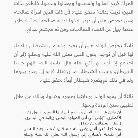
المرأة لأربع: لمالها ولحسبها وجمالها ولدينها، فاظفر بذات
الدين، تربت يداك) متفق عليه؛ لأن ذات الدين امرأة صالحة،
وهي تحرص على أن تربي ابنتها تربية صالحة أيضاً، فيظهر
عندنا جيل من النساء الصالحات ومن ثم مجتمع صالح.
ثانياً: يحرص الوالد على أن يعيذ ابنته من الشيطان بالدعاء
لها قبل أن توجد، يقول النبي صلى الله عليه وسلم: (لو أن
أحدهم إذا أراد أن يأتي أهله قال: باسم الله، اللهم جنبنا
الشيطان، وجنب الشيطان ما رزقتنا، فإنه إن يقدر بينهما
ولد في ذلك لم يضره شيطان أبداً) متفق عليه.
ثالثاً: أن يقوم الوالد برعايتها بمجرد ولادتها، وذلك من خلال
تطبيق سنن الولادة ومنها:
أن يؤذن في أذنها اليمنى، ويقيم في أذنها اليسرى. يقول زكريا
الأنصاري: "يؤذن في أذن المولود اليمنى ويقيم في اليسرى"
[أسنى المطالب 1/ 125] .
ويحنكها. فعن أنس رضي الله عنه قال: "ذهبت بعبد الله بن
أبي طلحة الأنصاري إلى رسول الله صلى الله عليه وسلم