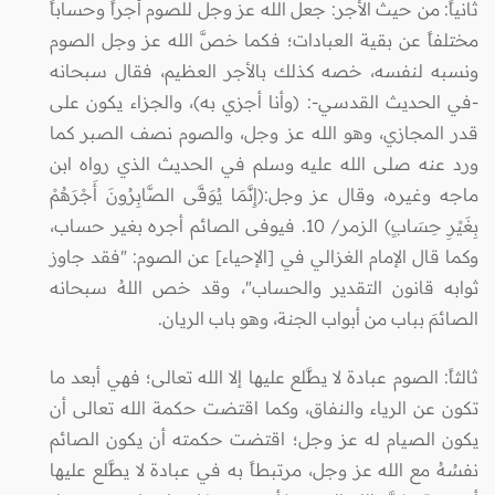
ثانياً: من حيث الأجر: جعل الله عز وجل للصوم أجراً وحساباً
مختلفاً عن بقية العبادات؛ فكما خصَّ الله عز وجل الصوم
ونسبه لنفسه، خصه كذلك بالأجر العظيم، فقال سبحانه
-في الحديث القدسي-: (وأنا أجزي به)، والجزاء يكون على
قدر المجازي، وهو الله عز وجل، والصوم نصف الصبر كما
ورد عنه صلى الله عليه وسلم في الحديث الذي رواه ابن
ماجه وغيره، وقال عز وجل:(إِنَّمَا يُوَفَّى الصَّابِرُونَ أَجْرَهُمْ
بِغَيْرِ حِسَابٍ) الزمر/ 10. فيوفى الصائم أجره بغير حساب،
وكما قال الإمام الغزالي في [الإحياء] عن الصوم: "فقد جاوز
ثوابه قانون التقدير والحساب"، وقد خص اللهُ سبحانه
الصائمَ بباب من أبواب الجنة، وهو باب الريان.
ثالثاً: الصوم عبادة لا يطَّلع عليها إلا الله تعالى؛ فهي أبعد ما
تكون عن الرياء والنفاق، وكما اقتضت حكمة الله تعالى أن
يكون الصيام له عز وجل؛ اقتضت حكمته أن يكون الصائم
نفسُهُ مع الله عز وجل، مرتبطاً به في عبادة لا يطَّلع عليها