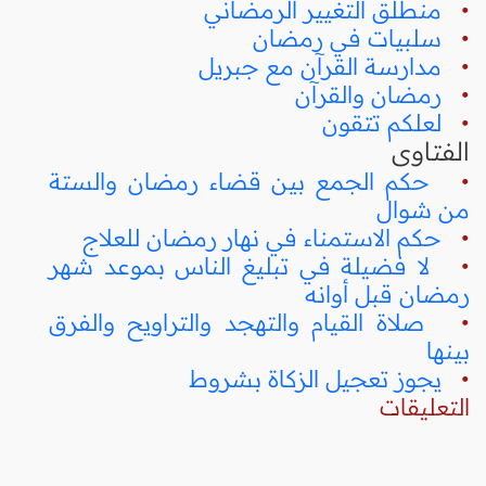
•
منطلق التغيير الرمضاني
•
سلبيات في رمضان
•
مدارسة القرآن مع جبريل
•
رمضان والقرآن
•
لعلكم تتقون
الفتاوى
•
حكم الجمع بين قضاء رمضان والستة
من شوال
•
حكم الاستمناء في نهار رمضان للعلاج
•
لا فضيلة في تبليغ الناس بموعد شهر
رمضان قبل أوانه
•
صلاة القيام والتهجد والتراويح والفرق
بينها
•
يجوز تعجيل الزكاة بشروط
التعليقات