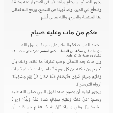
يجوز للصائم أن يبتلع ريقه؛ لأن في الاحتراز عنه مشقة
وتنطُّع في الدين، وقد نُهينا عن التنطع، ورفع الله تعالى
عنا المشقة والحرج. والله تعالى أعلم
حكم من مات وعليه صيام
الحمد لله والصلاة والسلام على سيدنا رسول الله
من مات قبل تمكُّنه من القضاء - كمن استمر عذره حتى مات - فلا
قضاء ولا فدية ولا إثم عليه.
وإن مات بعد التمكُّن وجب تداركُ ما فاته، وذلك بأن
يُخرَجَ من تركته عن كل يوم مُدَّ طعام؛ لحديث: "مَنْ مَاتَ
وَعَلَيْهِ صِيَامُ شَهْرٍ؛ فَلْيُطْعَمْ عَنْهُ مَكَانَ كُلِّ يَوْمٍ مِسْكِينًا"
[رواه الترمذي].
ويجوز لوليه أن يصوم عنه؛ لقول النبي صلى الله عليه
وسلم: "مَنْ مَاتَ وَعَلَيْهِ صِيَامٌ؛ صَامَ عَنْهُ وَلِيُّهُ" [رواهُ
الشيخان]. وفي رواية: "إنْ شاء". فعُلم من ذلك أن