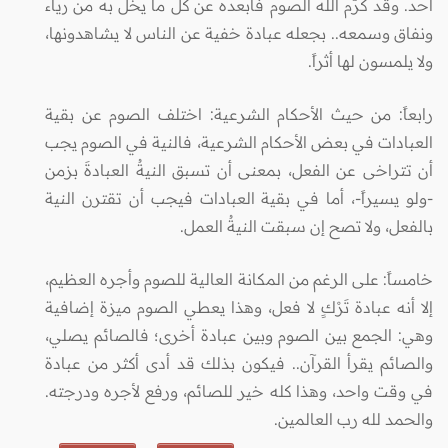
أحد. وقد كرَّم الله الصوم فأبعده عن كل ما يخل به من رياء
ونفاق وسمعه.. بجعله عبادة خفية عن الناس لا يشاهدونها،
ولا يلمسون لها أثراً.
رابعاً: من حيث الأحكام الشرعية: اختلف الصوم عن بقية
العبادات في بعض الأحكام الشرعية، فالنية في الصوم يجب
أن تتراخى عن الفعل، بمعنى أن تسبق النيةُ العبادةَ بزمن
-ولو يسيراً-، أما في بقية العبادات فيجب أن تقترن النية
بالفعل، ولا تصح إن سبقت النيةُ العمل.
خامساً: على الرغم من المكانة العالية للصوم وأجره العظيم،
إلا أنه عبادة تَرْكٍ لا فعل، وهذا يعطي الصوم ميزة إضافية
وهي: الجمع بين الصوم وبين عبادة أخرى؛ فالصائم يصلي،
والصائم يقرأ القرآن.. فيكون بذلك قد أدى أكثر من عبادة
في وقت واحد، وهذا كله خير للصائم، ورفع لأجره ودرجته.
والحمد لله رب العالمين.