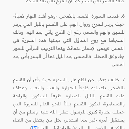
فبعد العسر يأتي اليسر كما أن الفرج يأتي بعد الشدة.
6. قدمت السورة القسم بالضحى -وهو أشد النهار ضياءً-
حيث يرمز للفرج وزوال الهم، على القسم بالليل الذي يرمز
للضيق والهم والعسر، رغم أن الفرج يأتي بعد الهم، وذلك
انسجاماً مع روح التفاؤل التي تبعثها هذه السورة في
النفس، فيبقى الإنسان متفائلاً، بينما الترتيب القرآني للسور
جاء وفق المعتاد، فالضحى بعد الليل كما أن اليسر يأتي بعد
العسر.
7. خالف بعض من تكلم على السورة حيث رأى أن القسم
بالضحى باعتباره ظرفاً للحرارة والعناء والتعب، وعطف
عليه القسم بالليل باعتباره ظرفاً للسكون والراحة
والمسامرة، ليكون القسم بياناً للجو العام للسورة التي
حملت بشارة كبرى للرسول صلى الله عليه وسلم من أن
يستقبل أمره خير مما استدبر، مثل من ينتقل من العناء
والكد في الضحى إلى الدعة والراحة في الليل(
[3]
).