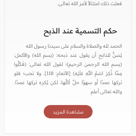
فعلت ذلك امتثالاً لأمر الله تعالى.
حكم التسمية عند الذبح
الحمد لله والصلاة والسلام على سيدنا رسول الله
يُسَنُّ للذابح أن يقول عند ذبحه: (بسم الله) والأكمل:
(بسم الله الرحمن الرحيم)؛ لقول الله تعالى: (فَكُلُوا
مِمَّا ذُكِرَ اسْمُ اللَّهِ عَلَيْهِ) [الأنعام: 118]. ولا تجب؛ فلو
تركها عمدًا أو سهوًا حلَّ أكْلُها، لكن يُكره تركها عمدًا.
والله تعالى أعلم
مشاهدة المزيد