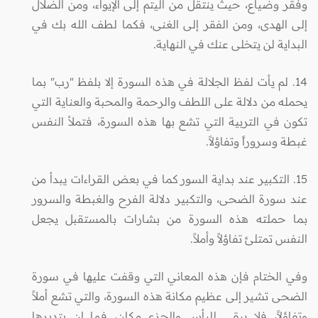
وفقر وضياع، حيث ينتقل من اليتم إلى الإيواء، ومن الضلال
إلى الهدى، ومن الفقر إلى الغنى، فكما لطف الله بك في
البداية لن يتخلى عنك في النهاية.
14. لم يأت لفظ الجلالة في هذه السورة إلا بلفظ "رب" بما
يحمله من دلالة على اللطف والرحمة والمحبة والعناية التي
تكون في التربية التي تشع بها هذه السورة، فتملأ النفس
غبطة وسروراً وتفاؤلاً.
15. التكبير عند بداية السور كما في بعض القراءات يبدأ من
عند سورة الضحى، والتكبير دلالة الفرح والغبطة والسرور
بما حملته هذه السورة من بشارات بالمستقبل يجعل
النفس تمتلئ تفاؤلاً وأملاً.
وفي الختام فإن هذه المعاني التي وقفت عليها في سورة
الضحى تشير إلى عظيم مكانة هذه السورة، والتي تشع أملاً
وتفاؤلاً، فلا يبقى لليأس والجزع مكان، فما إن يتدبرها