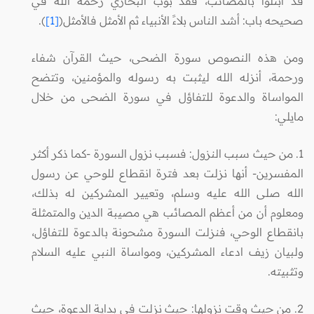
قد ابتلوا بالمصائب، فقد بوب البخاري رحمه الله في
صحيحه باب: أشد الناس بلاءً الأنبياء ثم الأمثل فالأمثل(
[1]
).
ومن هذه النصوص سورة الضحى، حيث القرآن شفاء
ورحمة، أنزله الله ليثبت به رسوله والمؤمنين، وتتضح
المواساة والدعوة للتفاؤل في سورة الضحى من خلال
مايلي:
1. من حيث سبب النزول: فسبب نزول السورة -كما ذكر أكثر
المفسرين- أنها نزلت بعد فترة انقطاع للوحي عن رسول
الله صلى الله عليه وسلم، وتعيير المشركين له بذلك،
ومعلوم أن من أعظم المصائب هي مصيبة الدين والمتمثلة
بانقطاع الوحي، فنزلت السورة مشحونة بالدعوة للتفاؤل،
ولبيان زيف ادعاء المشركين، ومواساة النبي عليه السلام
وتثبيته.
2. من حيث وقت نزولها: حيث نزلت في بداية الدعوة، حيث