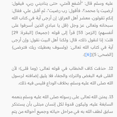
عليه وسلم قال: "أشفع لأمتي، حتى يناديني ربي، فيقول:
أرضيت يا محمد؟، فأقول: رب رضيت"، ثم أقبل علي، فقال:
إنكم تقولون، معشر أهل العراق: إن أرجى آية في كتاب الله
سبحانه وتعالى عز وجل {قل يا عبادي الذين أسرفوا على
أنفسهم} [الزمر: 53] قرأ إلى قوله {جميعا} [البقرة: 29]
قلت: إنا لنقول ذلك، قال: ولكنا أهل البيت نقول: وإن أرجى
آية في كتاب الله تعالى: {ولسوف يعطيك ربك فترضى}
[الضحى: 5](
[6]
).
12. حذفت كاف الخطاب في قوله تعالى: (وما قلى)؛ لأن
القلى فيه البغض والترك والجفاء فلا يليق إضافته لرسول
الله صلى الله عليه وسلم، بخلاف الوداع فليس فيه ذلك.
13. يمتن الله تعالى على رسوله صلى الله عليه وسلم بنعمه
السابغة عليه، وليكون قدوة لكل إنسان مبتلى بأن يستذكر
سابق لطف الله به في مراحل حياته وجميع أحواله من يتم