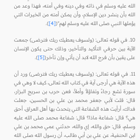
الله عليه وسلم في ذاته وفي دينه وفي أمته، فهذا وعد من
الله بأن ينشر دين الإسلام، وأن يمكن أمته من الخيرات التي
يؤملها النبي صلى الله عليه وسلم لهم"(
[4]
).
10. في قوله تعالى: (ولسوف يعطيك ربك فترضى) جمعت
الآية بين حرفي التأكيد والتأخير، وذلك حتى يكون الإنسان
على يقين بأن فرج الله لابد أن يأتي وإن تأخر(
[5]
).
11. في قوله تعالى: (ولسوف يعطيك ربك فترضى) ورد أن
هذه الآية هي أرجى آية في كتاب الله تعالى، كيف لا وهي في
سورة تشع رجاءً وتفاؤلاً وأملاً، فعن حرب بن سريج البزار،
قال: قلت لأبي جعفر محمد بن علي بن الحسين، جعلت
فداك، أرأيت هذه الشفاعة التي يتحدث بها أهل العراق، أحق
هي؟ قال: شفاعة ماذا؟ قال: شفاعة محمد صلى الله عليه
وسلم، قال: حق والله، إي والله، حدثني عمي محمد بن علي
ابن الحنفية، عن علي بن أبي طالب، أن رسول الله صلى الله