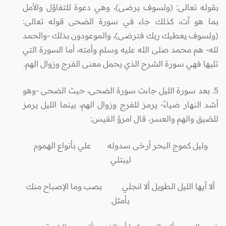
بقوله تعالى: (ولسوف يرضى)، وهي دعوة للتفاؤل والأمل
بما هو آت، كذلك جاء في سورة الضحى قوله تعالى:
(ولسوف يعطيك ربك فترضى)، والموعودون بذلك -والحمد
لله- هم محمد صلى الله عليه وسلم وأمته، أما السورة التي
تليها فهي سورة الشرح الذي يحمل معنى الفرج وزوال الهم.
5. بعد سورة الليل جاءت سورة الضحى، حيث الضحى -وهو
أشد النهار ضياءً- يرمز للفرج وزوال الهم، بينما الليل يرمز
للضيق والهم والعسر، قال امرؤ القيس:
وليل كموج البحر أرخى سدوله علي بأنواع الهموم
ليبتلي
ألا أيها الليل الطويل ألا انجلي بصب وما الإصباح منك
بأمثل