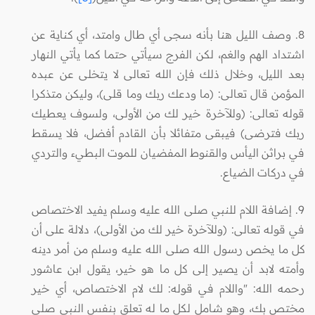
8. وصف الليل هنا بأنه سجى أي طال وامتد، أي كناية عن
اشتداد الهم والغم، لكن الفرج سيأتي حتما كما يأتي النهار
بعد الليل، وخلال ذلك فإن الله تعالى لا يتخلى عن عبده
المؤمن قال تعالى: (ما ودعك ربك وما قلى)، وليكن متذكرا
قوله تعالى: (وللآخرة خير لك من الأولى، ولسوف يعطيك
ربك فترضى) فيبقى متفائلا بأن القادم أفضل، فلا يسقط
في براثن اليأس والقنوط المفضيان للموت البطيء والتردي
في دركات الضياع.
9. إضافة اللام للنبي صلى الله عليه وسلم يفيد الاختصاص
في قوله تعالى: (وللآخرة خير لك من الأولى)، دلالة على أن
كل ما يخص رسول الله صلى الله عليه وسلم من أمر دينه
وأمته لابد أن يصير إلى كل ما هو خير، يقول ابن عاشور
رحمه الله: "واللام في قوله: لك لام الاختصاص، أي خير
مختص بك، وهو شامل لكل ما له تعلق بنفس النبي صلى