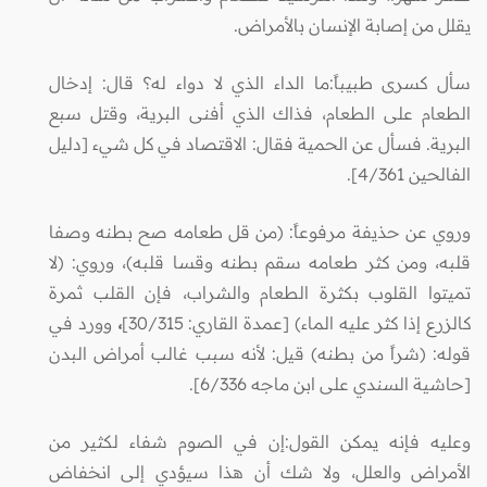
يقلل من إصابة الإنسان بالأمراض.
سأل كسرى طبيباً:ما الداء الذي لا دواء له؟ قال: إدخال
الطعام على الطعام، فذاك الذي أفنى البرية، وقتل سبع
البرية. فسأل عن الحمية فقال: الاقتصاد في كل شيء [دليل
الفالحين 4/361].
وروي عن حذيفة مرفوعاً: (من قل طعامه صح بطنه وصفا
قلبه، ومن كثر طعامه سقم بطنه وقسا قلبه)، وروي: (لا
تميتوا القلوب بكثرة الطعام والشراب، فإن القلب ثمرة
كالزرع إذا كثر عليه الماء) [عمدة القاري: 30/315]
،
وورد في
قوله: (شراً من بطنه) قيل: لأنه سبب غالب أمراض البدن
[حاشية السندي على ابن ماجه 6/336].
وعليه فإنه يمكن القول:إن في الصوم شفاء لكثير من
الأمراض والعلل، ولا شك أن هذا سيؤدي إلى انخفاض