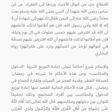
اقتطاع جزء من أموال الأغنياء وردها إلى الفقراء. عن ابن
عباس رضي الله عنهما أن النبي صلى الله عليه وسلم بعث
معاذاً رضي الله عنه إلى اليمن فقال:(ادعهم إلى شهادة أن لا
إله إلا الله وأني رسول الله، فإن هم أطاعوا لذلك، فأعلمهم
أن الله قد افترض عليهم خمس صلوات في كل يوم وليلة،
فإن هم أطاعوا لذلك، فأعلمهم أن الله افترض عليهم صدقة
في أموالهم تؤخذ من أغنيائهم وترد على فقرائهم) رواه
البخاري.
والإسلام شرع أحكاماً تتولى إعادة التوزيع للثروة -الدخول
والمكاسب- ومن هذه الأحكام ما شرعه في رمضان:
كصدقة الفطر، وفدية العجز عن الصيام، وكفارة الجماع في
رمضان... فكل هذه الأحكام المالية القصد منها إعادة توزيع
الدخول والمكاسب يين أفراد المجتمع، وذلك تحقيقاً
للتوازن بين دخولهم ومكاسبهم، قال الله تعالى:(مَا أَفَاءَ اللَّهُ
عَلَى رَسُولِهِ مِنْ أَهْلِ الْقُرَى فَلِلَّهِ وَلِلرَّسُولِ وَلِذِي الْقُرْبَى