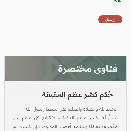
فتاوى مختصرة
حُكم كسْر عظم العقيقة
الحمد لله والصلاة والسلام على سيدنا رسول الله
يُسنُّ ألا يكسر عظم العقيقة، فيُقطَع كل عظم من
مَفْصِلِه؛ تفاؤلًا بسلامة أعضاء المولود، فإن كسره لم