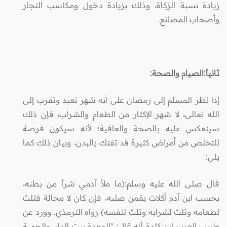
زيادة نسبة الزكاة، وذلك بزيادة دخول ومكاسب التجار
وأصحاب المصانع.
ثانياً:الصيام والصحة:
إذا نظر المسلم إلى رمضان على أنه شهر تعبد وتقرب إلى
الله تعالى، لا شهر الإكثار من الطعام والشراب، فإن ذلك
سينعكس عليه بالصحة والعافية؛ لأنه سيكون فرصة
للتخلص من أمراض كثيرة قد تفتك بالبدن، وبيان ذلك كما
يلي:
قال صلى الله عليه وسلم:(ما ملأ آدمي شراً من بطنه،
بحسب ابن آدم أكلات يقمن صلبه، فإن كان لا محالة فثلث
لطعامه وثلث لشرابه وثلث لنفسه) رواه الترمذي. وورد عن
طبيب العرب ابن كلدة أنه قال: "المعدة بيت الداء، والحمية