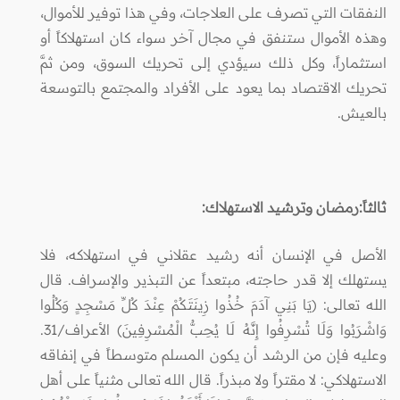
النفقات التي تصرف على العلاجات، وفي هذا توفير للأموال،
وهذه الأموال ستنفق في مجال آخر سواء كان استهلاكاً أو
استثماراً، وكل ذلك سيؤدي إلى تحريك السوق، ومن ثمَّ
تحريك الاقتصاد بما يعود على الأفراد والمجتمع بالتوسعة
بالعيش.
ثالثاً:رمضان وترشيد الاستهلاك:
الأصل في الإنسان أنه رشيد عقلاني في استهلاكه، فلا
يستهلك إلا قدر حاجته، مبتعداً عن التبذير والإسراف. قال
الله تعالى: (يَا بَنِي آدَمَ خُذُوا زِينَتَكُمْ عِنْدَ كُلِّ مَسْجِدٍ وَكُلُوا
وَاشْرَبُوا وَلَا تُسْرِفُوا إِنَّهُ لَا يُحِبُّ الْمُسْرِفِينَ) الأعراف/31.
وعليه فإن من الرشد أن يكون المسلم متوسطاً في إنفاقه
الاستهلاكي: لا مقتراً ولا مبذراً. قال الله تعالى مثنياً على أهل