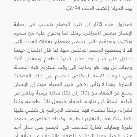
بيت الدواء" [كشف الخفاء 2/94].
فمدلول هذه الآثار أن كثرة الطعام تتسبب في إصابة
الإنسان ببعض الأمراض؛ وذلك لما يحتوي عليه من سموم
وبكتيريا وجراثيم -التي تسمى بمجملها نفايات الغذاء- التي
قد لا يستطيع الجسم التخلص منها، لذا فإن الإنسان حينما
يتناول على مدار أحد عشر شهراً الطعام وبمعدل ثلاث
وجبات كل يوم، هو بحاجة إلى وقت تستريح فيه المعدة،
وفي الوقت نفسه ليتخلص الجسم من تلك الفضلات
الضارة، وهذا لا يتأتى إلا في شهر الصيام حيث إن الإنسان
يمتنع عن الطعام من (10) إلى (12) ساعة يومياً، وبافتراض
اتِّباعه السنة في تناوله للطعام فيجعل ثلثاً لطعامه، وثلثاً
لشرابه، وثلثاً لنفسه، فهذا يضعف الجراثيم، بل يقضي عليها
-كما بينت بعض التقارير الطبية-، وكذلك يتخلص من سموم
كثيرة ونفايات ضارة تكدست في الجسم على مدار أحد
عشر شهراً، وهذا الترشيد للطعام والشراب من شأنه أن