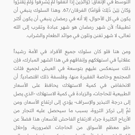
التوسط في الإنفاق: (وَالَّذِينَ إِذَا أَنْفَقُوا لَمْ يُسْرِفُوا وَلَمْ يَقْتُرُوا
وَكَانَ بَيْنَ ذَلِكَ قَوَامًا) الفرقان/67. وهذا السلوك ينبغي أن
يكون في كل الأحوال، إلا أنه في رمضان ينبغي أن يكون أكثر
تطبيقاً؛ لأن شهر رمضان هو شهر عبادة وتقرب إلى الله
تعالى، لا شهر تفنن وتلون في موائد الطعام والشراب.
ومن هنا فلو كان سلوك جميع الأفراد في الأمة رشيداً
عقلانياً في استهلاكهم وإنفاقهم في هذا الشهر المبارك، فإن
ذلك سينعكس عليهم بتوسعة في العيش لجميع فئات
المجتمع وخاصة الفقيرة منها، وفلسفة ذلك اقتصادياً: أن
الانخفاض في كمية الاستهلاك يحافظ على الأسعار
الطبيعية للحاجات، والزيادة في كمية الاستهلاك -الذي يصل
إلى درجة التبذير والإسراف- يؤدي إلى ارتفاع الأسعار، ومن
ثمَّ إلى تركز الثروة، بسبب ما سيحصل عليه التجار من
الأرباح الكثيرة جراء الارتفاع الفاحش للأسعار، هذا فضلاً عن
خلو معظم الأسواق من الحاجات الضرورية، وإحلال