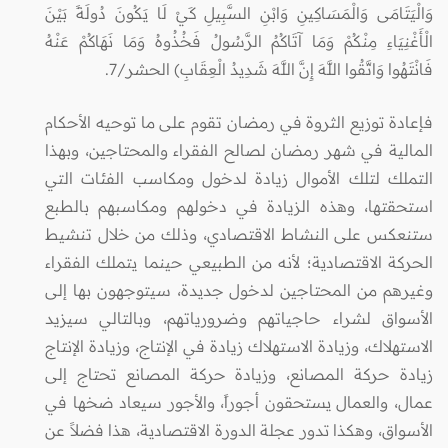
وَالْيَتَامَى وَالْمَسَاكِينِ وَابْنِ السَّبِيلِ كَيْ لَا يَكُونَ دُولَةً بَيْنَ
الْأَغْنِيَاءِ مِنْكُمْ وَمَا آتَاكُمُ الرَّسُولُ فَخُذُوهُ وَمَا نَهَاكُمْ عَنْهُ
فَانْتَهُوا وَاتَّقُوا اللَّهَ إِنَّ اللَّهَ شَدِيدُ الْعِقَابِ) الحشر/7.
فإعادة توزيع الثروة في رمضان تقوم على ما توحيه الأحكام
المالية في شهر رمضان لصالح الفقراء والمحتاجين، وبهذا
التملك لتلك الأموال زيادة لدخول ومكاسب الفئات التي
استحقتها، وهذه الزيادة في دخولهم ومكاسبهم بالطبع
ستنعكس على النشاط الاقتصادي، وذلك من خلال تنشيط
الحركة الاقتصادية؛ لأنه من الطبيعي حينما يتملك الفقراء
وغيرهم من المحتاجين لدخول جديدة، سيتوجهون بها إلى
الأسواق لشراء حاجياتهم وضرورياتهم، وبالتالي سيزيد
الاستهلاك، وزيادة الاستهلاك زيادة في الإنتاج، وزيادة الإنتاج
زيادة حركة المصانع، وزيادة حركة المصانع تحتاج إلى
عمال، والعمال يستحقون أجوراً، والأجور سيعاد ضخها في
الأسواق، وهكذا تدور عجلة الدورة الاقتصادية، هذا فضلاً عن