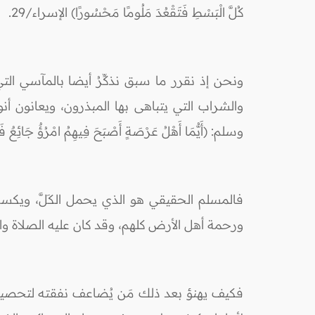
كُلَّ الْبَسْطِ فَتَقْعُدَ مَلُومًا مَحْسُورًا) الإسراء/29.
ونحن إذ نقرر ما سبق نذكِّرُ أيضا بالمآسي ال
والشراب التي يتباهى بها المبذرون، ويعانون 
وسلم: (أَيُّمَا أَهْلُ عَرْصَةٍ أَصْبَحَ فِيهِمُ امْرُؤٌ جَائِعٌ ف
فالمسلم الحقيقي هو الذي يحمل الكَلَّ، ويكسب
ورحمة أهل الأرض كلهم، وقد كان عليه الصلاة والس
فكيف يهنؤ بعد ذلك مَن يُضاعف نفقته لتحصيل أ