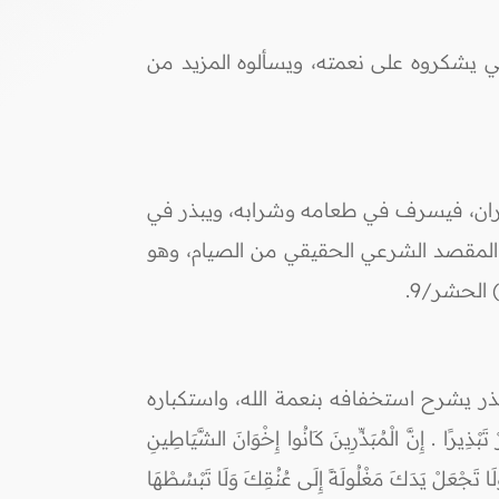
ي يشكروه على نعمته، ويسألوه المزيد من
لنكران، فيسرف في طعامه وشرابه، ويبذر في
ى المقصد الشرعي الحقيقي من الصيام، وهو
) الحشر/9.
 يشرح استخفافه بنعمة الله، واستكباره
الْمُبَذِّرِينَ كَانُوا إِخْوَانَ الشَّيَاطِينِ
نه: (وَلَا تَجْعَلْ يَدَكَ مَغْلُولَةً إِلَى عُنُقِكَ وَلَا تَبْسُطْهَا