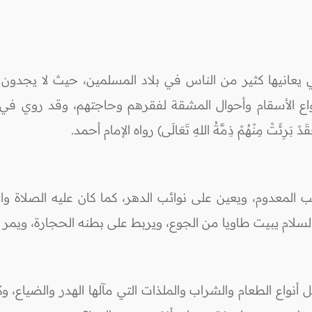
تي يعانيها كثير من الناس في بلاد المسلمين، حيث لا يجدو
أنواع الأسقام وأحوال المشقة لفقرهم وحاجتهم، وقد روي في
َقَدْ بَرِئَتْ مِنْهُمْ ذِمَّةُ اللهِ تَعَالَى) رواه الإمام أحمد.
 المعدوم، ويعين على نوائب الدهر، كما كان عليه الصلاة وا
لام يبيت طاويا من الجوع، ويربط على بطنه الحجارة، ويمر عليه 
نواع الطعام والشراب والملذات التي مآلها الهدر والضياع، 