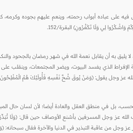
 فيه على عباده أبواب رحمته، وينعم عليهم بجوده وكرمه، ك
شْكُرُوا لِي وَلَا تَكْفُرُونِ) البقرة/152.
يه، لا يليق به أن يقابل نعمة الله في شهر رمضان بالجحود وا
جة الإفراط الذي يفسد البيوت، ويضر المجتمعات، وينقلب عل
قول: (وَمَنْ يُوقَ شُحَّ نَفْسِهِ فَأُولَئِكَ هُمُ الْمُفْلِحُونَ
، بل في منطق العقل والعادة أيضا؛ لأن لسان حال المبذر
المسرفين بأشنع الأوصاف حين قال: (وَلَا تُبَذِّرْ تَبْذِيرًا . إِنَّ 
َّيْطَانُ لِرَبِّهِ كَفُورًا) الإسراء/26-27، وحذر عز وجل من عاقبة التبذير في الدنيا والآخرة فقال سبحا