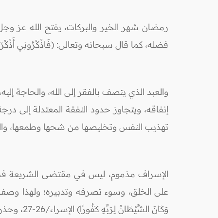
رمضان شهر الخير والبركات، يفتح الله عز وجل
فضله، كما قال سبحانه وتعالى: (فَاذْكُرُونِي أَذْكُرْكُمْ وَا
والعبد الذي يتصف بالفقر إلى الله، والحاجة إل
إنفاقه، ويتجاوز حدود النفقة المعتدلة إلى در
تهذيب النفس وتخليصها من شحها وطمعها، والله عز وجل ي
الإسراف مذموم، ليس في مقتضى الشريعة فحسب
على الخلق، وسوء تصرفه وتدبيره؛ ولهذا وصف الله عز وجل 
وَكَانَ الش