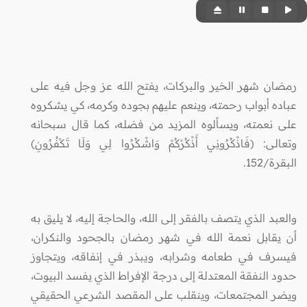
رمضان شهر الخير والبركات، يفتح الله عز وجل فيه على
عباده أبواب رحمته، وينعم عليهم بجوده وكرمه، كي يشكروه
على نعمته، ويسألوه المزيد من فضله، كما قال سبحانه
وتعالى: (فَاذْكُرُونِي أَذْكُرْكُمْ وَاشْكُرُوا لِي وَلَا تَكْفُرُونِ)
البقرة/152.
والعبد الذي يتصف بالفقر إلى الله، والحاجة إليه، لا يليق به
أن يقابل نعمة الله في شهر رمضان بالجحود والنكران،
فيسرف في طعامه وشرابه، ويبذر في إنفاقه، ويتجاوز
حدود النفقة المعتدلة إلى درجة الإفراط الذي يفسد البيوت،
ويضر المجتمعات، وينقلب على المقصد الشرعي الحقيقي