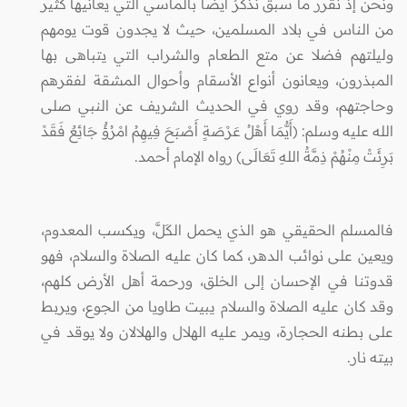
ونحن إذ نقرر ما سبق نذكِّرُ أيضا بالمآسي التي يعانيها كثير
من الناس في بلاد المسلمين، حيث لا يجدون قوت يومهم
وليلتهم فضلا عن متع الطعام والشراب التي يتباهى بها
المبذرون، ويعانون أنواع الأسقام وأحوال المشقة لفقرهم
وحاجتهم، وقد روي في الحديث الشريف عن النبي صلى
الله عليه وسلم: (أَيُّمَا أَهْلُ عَرْصَةٍ أَصْبَحَ فِيهِمُ امْرُؤٌ جَائِعٌ فَقَدْ
بَرِئَتْ مِنْهُمْ ذِمَّةُ اللهِ تَعَالَى) رواه الإمام أحمد.
فالمسلم الحقيقي هو الذي يحمل الكَلَّ، ويكسب المعدوم،
ويعين على نوائب الدهر، كما كان عليه الصلاة والسلام، فهو
قدوتنا في الإحسان إلى الخلق، ورحمة أهل الأرض كلهم،
وقد كان عليه الصلاة والسلام يبيت طاويا من الجوع، ويربط
على بطنه الحجارة، ويمر عليه الهلال والهلالان ولا يوقد في
بيته نار.