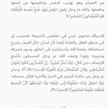
من الصيام، وهو تهذيب النفس وتخليصها من شحها
وطمعها، والله عز وجل يقول: (وَمَنْ يُوقَ شُحَّ نَفْسِهِ فَأُولَئِكَ
هُمُ الْمُفْلِحُونَ) الحشر/9.
الإسراف مذموم، ليس في مقتضى الشريعة فحسب، بل
في منطق العقل والعادة أيضا؛ لأن لسان حال المبذر يشرح
استخفافه بنعمة الله، واستكباره على الخلق، وسوء تصرفه
وتدبيره؛ ولهذا وصف الله عز وجل المسرفين بأشنع
الأوصاف حين قال: (وَلَا تُبَذِّرْ تَبْذِيرًا . إِنَّ الْمُبَذِّرِينَ كَانُوا إِخْوَانَ
الشَّيَاطِينِ وَكَانَ الشَّيْطَانُ لِرَبِّهِ كَفُورًا) الإسراء/26-27، وحذر
عز وجل من عاقبة التبذير في الدنيا والآخرة فقال سبحانه:
(وَلَا تَجْعَلْ يَدَكَ مَغْلُولَةً إِلَى عُنُقِكَ وَلَا تَبْسُطْهَا كُلَّ الْبَسْطِ
فَتَقْعُدَ مَلُومًا مَحْسُورًا) الإسراء/29.