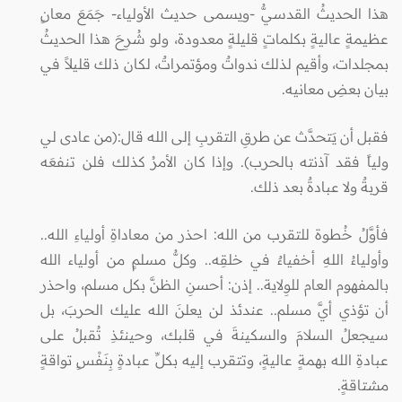
هذا الحديثُ القدسيُّ -ويسمى حديث الأولياء- جَمَعَ معانٍ
عظيمةٍ عاليةٍ بكلماتٍ قليلةٍ معدودة، ولو شُرِحَ هذا الحديثُ
بمجلدات، وأقيم لذلك ندواتٌ ومؤتمراتٌ، لكان ذلك قليلاً في
بيان بعضِ معانيه.
فقبل أن يَتحدَّث عن طرقِ التقربِ إلى الله قال:(من عادى لي
ولياً فقد آذنته بالحرب). وإذا كان الأمرُ كذلك فلن تنفعَه
قربةٌ ولا عبادةٌ بعد ذلك.
فأوَّلُ خُطوة للتقرب من الله: احذر من معاداةِ أولياءِ الله..
وأولياءُ اللهِ أخفياءٌ في خلقِه.. وكلُّ مسلمٍ من أولياء الله
بالمفهوم العام للوِلاية.. إذن: أحسنِ الظنَّ بكل مسلم، واحذر
أن تؤذي أيَّ مسلم.. عندئذ لن يعلنَ الله عليك الحربَ، بل
سيجعلُ السلامَ والسكينةَ في قلبك، وحينئذِ تُقبلُ على
عبادةِ الله بهمةٍ عاليةٍ، وتتقرب إليه بكلِّ عبادةٍ بِنَفْسٍ تواقةٍ
مشتاقةٍ.