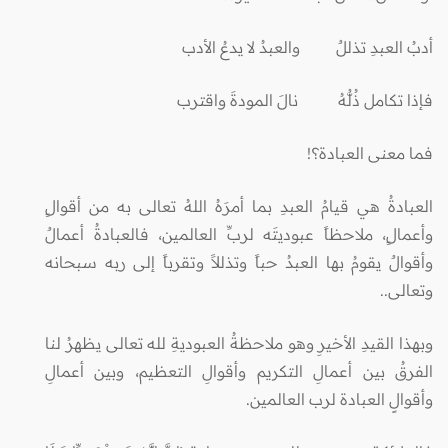
أدبُ العبدِ تذللٌ والعبدُ لا يدعُ الأدب
فإذا تكامل ذُلُّهُ نالَ المودةَ واقترب
فما معنى العبادة؟!
العبادةُ هي قيامُ العبدِ بما أمرَهُ اللهُ تعالى به من أقوالٍ
وأعمالٍ، ملاحظاً عبوديتَه لربِّ العالمين، فالعبادةُ أعمالٌ
وأقوالٌ يقومُ بها العبدُ حباً وتذللاً وتقرباً إلى ربه سبحانه
وتعالى..
وبهذا القيدِ الأخيرِ وهو ملاحظةُ العبوديةِ لله تعالى يظهرُ لنا
الفرقُ بين أعمالِ التكريم وأقوالِ التعظيم، وبين أعمالِ
وأقوالِِ العبادة لرب العالمين.