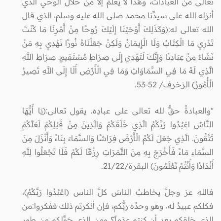
تعالى من العبادات، وهذا لا يعلمُ إلا من خلال الوحي الذي
أنزله الله على سيدِّنا محمد صلى الله عليه وسلم، الذي قال
الله تعالى له:(وَكَذَلِكَ أَوْحَيْنَا إِلَيْكَ رُوحًا مِنْ أَمْرِنَا مَا كُنْتَ
تَدْرِي مَا الْكِتَابُ وَلَا الْإِيمَانُ وَلَكِنْ جَعَلْنَاهُ نُورًا نَهْدِي بِهِ مَنْ
نَشَاءُ مِنْ عِبَادِنَا وَإِنَّكَ لَتَهْدِي إِلَى صِرَاطٍ مُسْتَقِيمٍ. صِرَاطِ اللَّهِ
الَّذِي لَهُ مَا فِي السَّمَاوَاتِ وَمَا فِي الْأَرْضِ أَلَا إِلَى اللَّهِ تَصِيرُ
الْأُمُورُ) الزخرف/ 52-53.
"والعبادةُ حقٌّ لله تعالى على عبادِه. يقول تعالى:(يَا أَيُّهَا
النَّاسُ اعْبُدُوا رَبَّكُمُ الَّذِي خَلَقَكُمْ وَالَّذِينَ مِنْ قَبْلِكُمْ لَعَلَّكُمْ
تَتَّقُونَ. الَّذِي جَعَلَ لَكُمُ الْأَرْضَ فِرَاشًا وَالسَّمَاءَ بِنَاءً وَأَنْزَلَ مِنَ
السَّمَاءِ مَاءً فَأَخْرَجَ بِهِ مِنَ الثَّمَرَاتِ رِزْقًا لَكُمْ فَلَا تَجْعَلُوا لِلَّهِ
أَنْدَادًا وَأَنْتُمْ تَعْلَمُونَ) البقرة/21/22.
فالله عز وجلَّ يخاطبُ الناسَ كلَّ الناس (اعْبُدُوا رَبَّكُمُ)،
فكلكم عبيدٌ له، وهو وحدُه ربُّكم، فإن أنكرتم ذلك ففكروا:من
الذي خلقكم بعد أن كنتم عدَماً؟ ومن الذي حَوَّلكم من طورِ