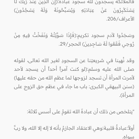
فالملائكة يسجدون لله سجود عبادة:(إِنَّ الَّذِينَ عِنْدَ رَبِّكَ لَا
يَسْتَكْبِرُونَ عَنْ عِبَادَتِهِ وَيُسَبِّحُونَهُ وَلَهُ يَسْجُدُونَ)
الأعراف/206.
وسَجَدُوا لآدم سجود تكريم:(فَإِذَا سَوَّيْتُهُ وَنَفَخْتُ فِيهِ مِنْ
رُوحِي فَقَعُوا لَهُ سَاجِدِينَ) الحجر/29.
وقد نُهينا في شريعتِنا عن السجودِ لغير الله تعالى، لقوله
صلى الله عليه وسلم:(لو كنت آمراً أحداً أن يسجد لأحد
لأمرت المرأة أن تسجد لزوجها لما عظم الله من حقه عليها)
(سنن البيهقي الكبرى: باب ما جاء في عظم حق الزوج على
المرأة).
"يتلخص من ذلك أن عبادةَ الله تقومُ على أسسٍ ثلاثة:
أولاً:عبادةٌ قلبية:وهي الاعتقاد الجازمُ بأنه لا إله إلا الله، ولا ربَّ
سواه.