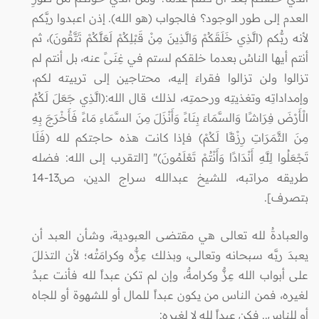
العدم إلى طور الوجود؟ فالجواب (هو الله). إذن اعبدوا ربَّكم
لأنه ربُّكم (الَّذِي خَلَقَكُمْ وَالَّذِينَ مِنْ قَبْلِكُمْ لَعَلَّكُمْ تَتَّقُونَ)، ثم
أنتم أيها الناسُ بعدما خلقكم لستم في غِنَىً عنه، بل أنتم لم
تزالوا ولن تزالوا فقراءَ إليه، محتاجين إلى تربيته لكم،
وإمداداتِه وتغذيتِه ورحمتِه، لذلك قال الله:(الَّذِي جَعَلَ لَكُمُ
الْأَرْضَ فِرَاشًا وَالسَّمَاءَ بِنَاءً وَأَنْزَلَ مِنَ السَّمَاءِ مَاءً فَأَخْرَجَ بِهِ
مِنَ الثَّمَرَاتِ رِزْقًا لَكُمْ) فإذا كانت هذه حاجتكم لله (فَلَا
تَجْعَلُوا لِلَّهِ أَنْدَادًا وَأَنْتُمْ تَعْلَمُونَ)" [التقرب إلى الله: فضله
طريقه مراتبه، للشيخ عبدالله سراج الدين، ص13-14
بتصرف].
والعبادةُ لله تعالى هي مقتضى العبودية، وشأن العبد أن
يعبدَ ربَّه سبحانه وتعالى، وبذلك عِزُّه وكرامَتُه؛ لأن التذللَ
على أبواب الله عِزٌّ وكرامةٌ، وإن لم تكن عبداً لله فأنت عبدٌ
لغيره، فمن الناس من يكون عبداً للمال أو للشهوة أو للجاه
أو للناس.. فكن عبداً لله لا لغيره: