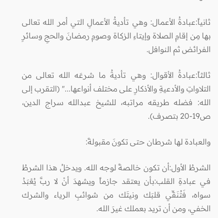
ثانياً:عبادةُ الأعمال: وهي تأديةُ الأعمالِ التي أمر الله تعالى
بها مِن إقامِ الصلاة وإيتاءِ الزكاة وصومِ رمضانَ والحجِ وسائرِ
الفرائض ثم النوافل.
ثالثاً:عبادةُ الأقوال: وهي تأديةُ ما شرعَه الله تعالى من
التلاواتِ والأدعيةِ والأذكارِ على مختلف أنواعها..." (التقرب إلى
الله: فضله طريقه مراتبه، للشيخ عبدالله سراج الدين،
ص19-20 بتصرف).
والعبادة لها شرطان حتى تكونَ مقبولةً:
الشرطُ الأول:أن تكون خالصةً لوجه الله. ويدخلُ هذا الشرطُ
في عبادةِ القلب:بأن يعتقد جازماً ويشهدَ أنْ لا ربَّ يُعْبَدُ
سواه، فَتُنَقِّي قلبَك ونيتَك من شوائبِ الرياء والشرك
الخفي، ومن أن تريد بعملك غيرَ الله.