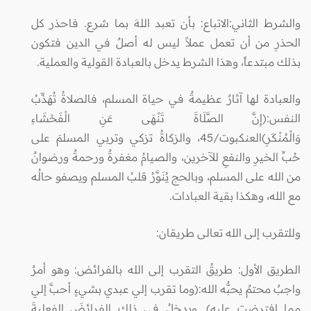
والشرط الثاني:الاتباع: بأن تعبد اللهَ بما شرع. فاحذر كل
الحذرِ من أن تعمل عملاً ليس له أصلٌ في الدين فتكون
بذلك مبتدعاً، وهذا الشرط يدخل بالعبادة القولية والعملية.
والعبادة لها آثارٌ عظيمةٌ في حياة المسلم، فالصلاةُ تُهَذِّبُ
النفس:(إِنَّ الصَّلَاةَ تَنْهَى عَنِ الْفَحْشَاءِ
وَالْمُنْكَرِ)العنكبوت/45، والزكاةُ تزكي وتربي المسلمَ على
حُبِّ الخيرِ والنفعِ للآخرين، والصيامُ مغفرةٌ ورحمةٌ ورضوانٌ
من الله على المسلم، وبالحج يُنَوَّرُ قلبُ المسلم ويصفو حالُه
مع الله، وهكذا بقية العبادات.
وللتقرب إلى الله تعالى طريقان:
الطريق الأول: طريقُ التقرب إلى الله بالفرائض: وهو أمرٌ
واجبٌ محتمٌ يحبُّه الله:(وما تقرب إلي عبدي بشيءٍ أحبَّ إلي
مما افترضت عليه). ويدخلُ في ذلك الفرائضَ الفعليةَ