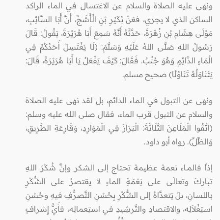
ونهى عليه الصلاة والسلام عن الاغتسال في الماء الراكد
الساكن الذي لا يجري، فعَنْ بُكَيْرِ بْنِ الْأَشَجِّ، أَنَّ أَبَا السَّائِبِ،
مَوْلَى هِشَامِ بْنِ زُهْرَةَ، حَدَّثَهُ أَنَّهُ سَمِعَ أَبَا هُرَيْرَةَ، يَقُولُ: قَالَ
رَسُولُ اللهِ صَلَّى اللهُ عَلَيْهِ وَسَلَّمَ: (لَا يَغْتَسِلْ أَحَدُكُمْ فِي
الْمَاءِ الدَّائِمِ وَهُوَ جُنُبٌ. فَقَالَ: كَيْفَ يَفْعَلُ يَا أَبَا هُرَيْرَةَ، قَالَ:
يَتَنَاوَلُهُ تَنَاوُلًا) صحيح مسلم.
ونهى عن التبول في الماء الدائم، بل لقد نهى عليه الصلاة
والسلام عن التبول قرب الماء، فقال صلى الله عليه وسلم:
(اتَّقُوا الْمَلَاعِنَ الثَّلَاثَةَ: الْبَرَازَ فِي الْمَوَارِدِ، وَقَارِعَةِ الطَّرِيقِ،
وَالظِّلِّ). رواه أبو داود.
إذاً فالمــاء نعمة عظيمة تحتاج إلى الشكر وإنَّ شُكْرَ اللهِ
تباركَ وتعالَى على نِعْمَةِ الماءِ لا يقتصرُ على الشُّكْرِ
باللسانِ، بلْ يَتعدَّاهُ إلى الشُّكْرِ بِحُسْنِ التَّصرُّفِ فيهِ وحُسْنِ
استِغْلاَلِه، والاقتصادِ والتَّرشِيدِ في استِعمالِه، فأَيُّ إِسْرافٍ