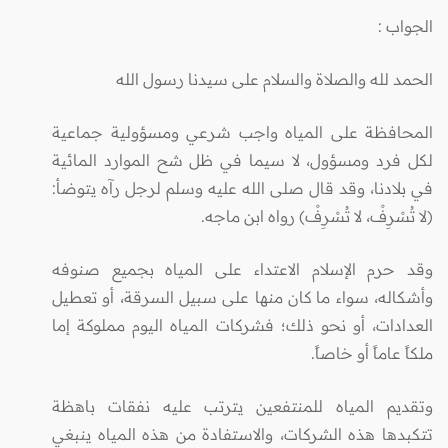
الجواب
:
الحمد لله والصلاة والسلام على سيدنا رسول الله
المحافظة على المياه واجب شرعي ومسؤولية جماعية
لكل فرد ومسؤول، لا سيما في ظل شح الموارد المائية
في بلادنا، وقد قال صلى الله عليه وسلم لرجل رآه يتوضأ:
(لا تُسْرِفْ، لا تُسْرِفْ) رواه ابن ماجه.
وقد حرم الإسلام الاعتداء على المياه بجميع صنوفه
وأشكاله، سواء ما كان منها على سبيل السرقة، أو تعطيل
العدادات، أو نحو ذلك؛ فشركات المياه اليوم مملوكة إما
ملكاً عاماً أو خاصاً.
وتقديم المياه للمنتفعين يترتب عليه نفقات باهظة
تتكبدها هذه الشركات، والاستفادة من هذه المياه ينبغي