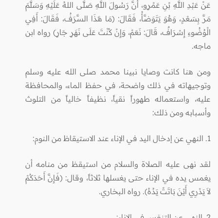
عَنْ عَبْدِ اللَّهِ بْنِ عَمْرٍو، أَنَّ رَسُولَ اللَّهِ صَلَّى اللهُ عَلَيْهِ وَسَلَّمَ
مَرَّ بِسَعْدٍ، وَهُوَ يَتَوَضَّأُ، فَقَالَ: (مَا هَذَا السَّرَفُ، فَقَالَ: أَفِي
الْوُضُوءِ إِسْرَافٌ، قَالَ: نَعَمْ، وَإِنْ كُنْتَ عَلَى نَهَرٍ جَارٍ) رواه ابن
ماجه.
ومن هنا كانت وصايا نبينا محمد صلى الله عليه وسلم
وتوجيهاته في ذلك واضحة، في حفظ الماء، والمحافظة
عليه، واستعماله طهوراً نقياً، نظيفاً خالياً من التلوث
وأسبابه ومن ذلك:
1. النهي عن إدخال اليد في الإناء عند الاستيقاظ من النوم:
لقد نهى عليه الصلاة والسلام من استيقظ من منامه أن
يغمس يده في الإناء حتى يغسلها ثلاثاً، وقال: (فَإِنَّ أَحَدَكُمْ
لاَ يَدْرِي أَيْنَ بَاتَتْ يَدُهُ). رواه البخاري.
2. النهي عن التنفس في الإناء: