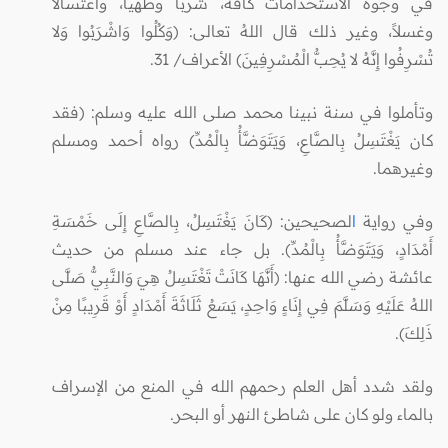
في وجوه الاستخدامات كافة، شرباً وطهياً، واغتسالاً
وغسلاً، وغير ذلك قال اللهُ تعالى: (وَكُلُوا وَاشْرَبُوا وَلا
تُسْرِفُوا إِنَّهُ لا يُحِبُّ الْمُسْرِفِينَ) الأعراف/ 31.
وتأملوا في سنة نبينا محمد صلى الله عليه وسلم: (فقد
كان يَغْتَسِلُ بِالصَّاعِ، وَيَتَوَضَّأُ بِالْمُدِّ) رواه أحمد ومسلم
وغيرهما.
وفي رواية
ا
لصحيحين: (كَانَ يَغْتَسِلُ، بِالصَّاعِ إِلَى خَمْسَةِ
أَمْدَادٍ، وَيَتَوَضَّأُ بِالْمُدِّ). بل جاء عند مسلم من حديث
عائشة رضي الله عنها: (أَنَّهَا كَانَتْ تَغْتَسِلُ هِيَ وَالنَّبِيُّ صَلَّى
اللهُ عَلَيْهِ وَسَلَّمَ فِي إِنَاءٍ وَاحِدٍ، يَسَعُ ثَلَاثَةَ أَمْدَادٍ أَوْ قَرِيبًا مِنْ
ذَلِكَ).
ولقد شدد أهل العلم رحمهم الله في المنع من الإسراف
بالماء ولو كان على شاطئ النهر أو البحر.