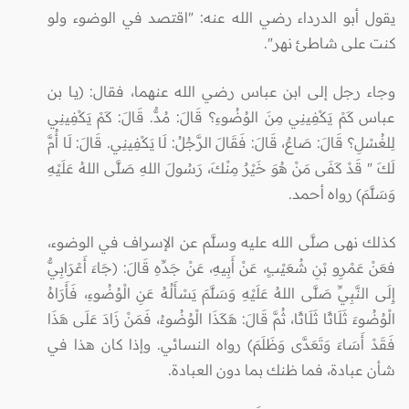
يقول أبو الدرداء رضي الله عنه: "اقتصد في الوضوء ولو
كنت على شاطئ نهر".
وجاء رجل إلى ابن عباس رضي الله عنهما، فقال: (يـا بن
عباس كَمْ يَكْفِينِي مِنَ الوُضُوءِ؟ قَالَ: مُدٌّ. قَالَ: كَمْ يَكْفِينِي
لِلغُسْلِ؟ قَالَ: صَاعٌ، قَالَ: فَقَالَ الرَّجُلُ: لَا يَكْفِينِي. قَالَ: لَا أُمَّ
لَكَ " قَدْ كَفَى مَنْ هُوَ خَيْرٌ مِنْكَ، رَسُولَ اللهِ صَلَّى اللهُ عَلَيْهِ
وَسَلَّمَ) رواه أحمد.
كذلك نهى صلَّى الله عليه وسلَّم عن الإسراف في الوضوء،
فعَنْ عَمْرِو بْنِ شُعَيْبٍ، عَنْ أَبِيهِ، عَنْ جَدِّهِ قَالَ: (جَاءَ أَعْرَابِيٌّ
إِلَى النَّبِيِّ صَلَّى اللهُ عَلَيْهِ وَسَلَّمَ يَسْأَلُهُ عَنِ الْوُضُوءِ، فَأَرَاهُ
الْوُضُوءَ ثَلَاثًا ثَلَاثًا، ثُمَّ قَالَ: هَكَذَا الْوُضُوءُ، فَمَنْ زَادَ عَلَى هَذَا
فَقَدْ أَسَاءَ وَتَعَدَّى وَظَلَمَ) رواه النسائي. وإذا كان هذا في
شأن عبادة، فما ظنك بما دون العبادة
.