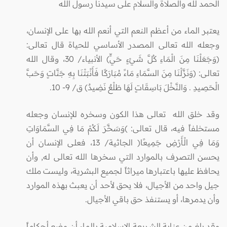
الحمد لله والصلاة والسلام على سيدنا رسول الله
يعتبر الماء من أعظم النعم التي أنعم الله بها على الإنسان،
وجعله الله تعالى المصدر الأساسي للحياة قال تعالى:
(وَجَعَلْنَا مِنَ الْمَاءِ كُلَّ شَيْءٍ حَيٍّ) الأنبياء/ 30، وقال الله
تعالى: (وَنَزَّلْنَا مِنَ السَّمَاءِ مَاءً مُبَارَكًا فَأَنْبَتْنَا بِهِ جَنَّاتٍ وَحَبَّ
الْحَصِيدِ . وَالنَّخْلَ بَاسِقَاتٍ لَهَا طَلْعٌ نَضِيدٌ) ق/ 9- 10.
وقد خلق الله تعالى هذا الكون وسخره للإنسان وجعله
مستخلفاً فيه، قال تعالى: )وَسَخَّرَ لَكُمْ مَا فِي السَّمَاوَاتِ
وَمَا فِي الْأَرْضِ جَمِيعًا( الجاثية/ 13، فعلى الإنسان أن
يحسن التصرف بالموارد التي سخرها الله تعالى له, وأن
يحافظ عليها باعتبارها ميراثاً لجميع البشرية، وليست ملك
جيل واحد من الأجيال، فلا يحق لأحد أن يعبث بهذه الموارد
وأن يدمرها، أو يستنفذ حق باقي الأجيال.
وقد بلغ من عناية الشريعة الإسلامية بالماء أن وضع أحكاماً