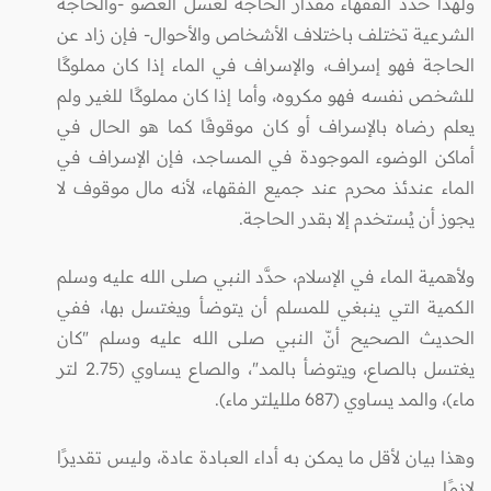
ولهذا حدد الفقهاء مقدار الحاجة لغسل العضو -والحاجة
الشرعية تختلف باختلاف الأشخاص والأحوال- فإن زاد عن
الحاجة فهو إسراف، والإسراف في الماء إذا كان مملوكًا
للشخص نفسه فهو مكروه، وأما إذا كان مملوكًا للغير ولم
يعلم رضاه بالإسراف أو كان موقوفًا كما هو الحال في
أماكن الوضوء الموجودة في المساجد، فإن الإسراف في
الماء عندئذ محرم عند جميع الفقهاء، لأنه مال موقوف لا
يجوز أن يُستخدم إلا بقدر الحاجة.
ولأهمية الماء في الإسلام، حدَّد النبي صلى الله عليه وسلم
الكمية التي ينبغي للمسلم أن يتوضأ ويغتسل بها، ففي
الحديث الصحيح أنّ النبي صلى الله عليه وسلم "كان
يغتسل بالصاع، ويتوضأ بالمد"، والصاع يساوي (2.75 لتر
ماء)، والمد يساوي (687 ملليلتر ماء).
وهذا بيان لأقل ما يمكن به أداء العبادة عادة، وليس تقديرًا
لازمًا.