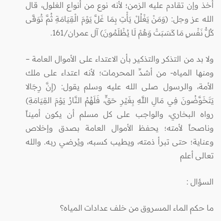
أخذ وإن تقادم عليه الزمن؛ لأنه نوع من أنواع الغلول، قال
الله عز وجل: (وَمَنْ يَغْلُلْ يَأْتِ بِمَا غَلَّ يَوْمَ الْقِيَامَةِ ثُمَّ تُوَفَّى
كُلُّ نَفْسٍ مَا كَسَبَتْ وَهُمْ لَا يُظْلَمُونَ) آل عمران/161.
ولا بد من التذكر والتذكير بأن الاعتداء على الأموال العامة –
ومنها المياه- من أشدِّ المحرمات؛ لأنه اعتداء على ملك
الأمة، والرسول صلى الله عليه وسلم يقول: (إِنَّ رِجَالا
يَتَخَوَّضُونَ فِي مَالِ اللَّهِ بِغَيْرِ حَقٍّ، فَلَهُمُ النَّارُ يَوْمَ القِيَامَةِ)
رواه البخاري، والواجب على كل مسلم أن يكون أميناً
وناصحاً لأمته؛ يحفظ الأموال العامة بصدق وإخلاص
وعناية؛ حتى تبرأ ذمته، ويطيب كسبه، ويُرضي ربه. والله
تعالى أعلم
السؤال
:
ما حكم الماء المسروق من خلف عدادات المياه؟