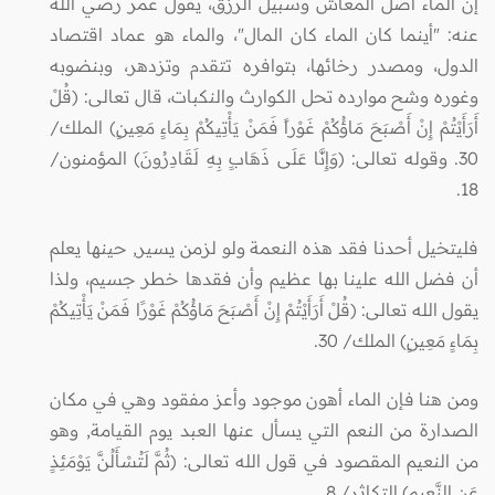
إن الماء أصل المعاش وسبيل الرزق، يقول عمر رضي الله
عنه: "أينما كان الماء كان المال"، والماء هو عماد اقتصاد
الدول، ومصدر رخائها، بتوافره تتقدم وتزدهر، وبنضوبه
وغوره وشح موارده تحل الكوارث والنكبات، قال تعالى: (قُلْ
أَرَأَيْتُمْ إِنْ أَصْبَحَ مَاؤُكُمْ غَوْراً فَمَنْ يَأْتِيكُمْ بِمَاءٍ مَعِينٍ) الملك/
30. وقوله تعالى: (وَإِنَّا عَلَى ذَهَابٍ بِهِ لَقَادِرُونَ) المؤمنون/
18.
فليتخيل أحدنا فقد هذه النعمة ولو لزمن يسير, حينها يعلم
أن فضل الله علينا بها عظيم وأن فقدها خطر جسيم، ولذا
يقول الله تعالى: (قُلْ أَرَأَيْتُمْ إِنْ أَصْبَحَ مَاؤُكُمْ غَوْرًا فَمَنْ يَأْتِيكُمْ
بِمَاءٍ مَعِينٍ) الملك/ 30.
ومن هنا فإن الماء أهون موجود وأعز مفقود وهي في مكان
الصدارة من النعم التي يسأل عنها العبد يوم القيامة, وهو
من النعيم المقصود في قول الله تعالى: (ثُمَّ لَتُسْأَلُنَّ يَوْمَئِذٍ
عَنِ النَّعِيم) التكاثر/ 8.