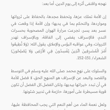
نهجه واقتفى أثره إلى يوم الدين، أما بعد:
إن الأمة تملك عزها، وتحفظ مجدها، بالحفاظ على ثرواتها
ومواردها، والتحكم بما في يديها؛ وإن الأمة إذا وقعت في
عسر بعد يسر، تجرعت مرارة الهوان المصحوبة بحسرات
الندم، فالإسراف يفضي إلى الفاقة، وبالإسراف تهدر
الثروات، وفي عواقبه البؤس والإملاق، يقول الله: (وَلا تُطِيعُوا
أَمْرَ الْمُسْرِفِينَ الَّذِينَ يُفْسِدُونَ فِي الأَرْضِ وَلا يُصْلِحُونَ)
الشعراء/ 151-152.
والسلوك على نهج محمد صلى الله عليه وسلم في التوسط
والقصد والبعد عن الإسراف هو المنهج الحق، لا فضل للأمة
في أن تبدد خيراتها بيديها، ولكن الفضل كل الفضل أن تكون
قوية مسيطرة على أمورها، حازمة في تدبير شئونها
.
ولعل نعمة الماء من أهم النعم التي يجب المحافظة عليها،