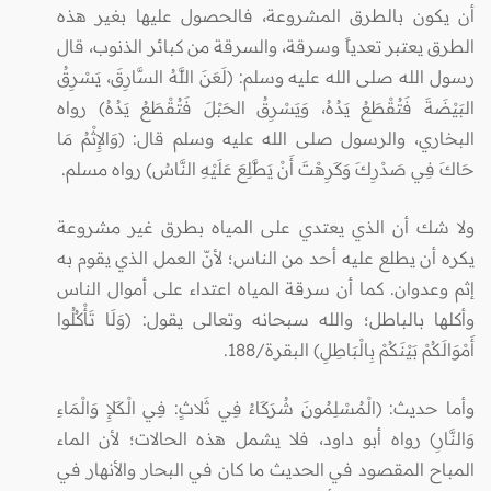
أن يكون بالطرق المشروعة، فالحصول عليها بغير هذه
الطرق يعتبر تعدياً وسرقة، والسرقة من كبائر الذنوب، قال
رسول الله صلى الله عليه وسلم: (لَعَنَ اللَّهُ السَّارِقَ، يَسْرِقُ
البَيْضَةَ فَتُقْطَعُ يَدُهُ، وَيَسْرِقُ الحَبْلَ فَتُقْطَعُ يَدُهُ) رواه
البخاري، والرسول صلى الله عليه وسلم قال: (وَالإِثْمُ مَا
حَاكَ فِي صَدْرِكَ وَكَرِهْتَ أَنْ يَطَّلِعَ عَلَيْهِ النَّاسُ) رواه مسلم.
ولا شك أن الذي يعتدي على المياه بطرق غير مشروعة
يكره أن يطلع عليه أحد من الناس؛ لأنّ العمل الذي يقوم به
إثم وعدوان. كما أن سرقة المياه اعتداء على أموال الناس
وأكلها بالباطل؛ والله سبحانه وتعالى يقول: (وَلَا تَأْكُلُوا
أَمْوَالَكُمْ بَيْنَكُمْ بِالْبَاطِلِ) البقرة/188.
وأما حديث: (الْمُسْلِمُونَ شُرَكَاءُ فِي ثَلاثٍ: فِي الْكَلإِ وَالْمَاءِ
وَالنَّارِ) رواه أبو داود، فلا يشمل هذه الحالات؛ لأن الماء
المباح المقصود في الحديث ما كان في البحار والأنهار في