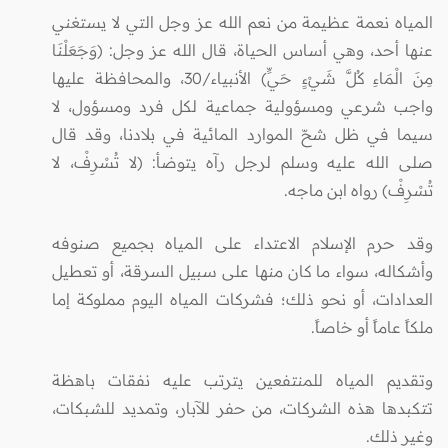
المياه نعمة عظيمة من نعم الله عز وجل التي لا يستغني
عنها أحد، وهي أساس الحياة، قال الله عز وجل: (وَجَعَلْنَا
مِنَ الْمَاءِ كُلَّ شَيْءٍ حَيٍّ) الأنبياء/30، والمحافظة عليها
واجب شرعي ومسؤولية جماعية لكل فرد ومسؤول، لا
سيما في ظل شحّ الموارد المائية في بلادنا، وقد قال
صلى الله عليه وسلم لرجل رآه يتوضأ: (لا تُسْرِفْ، لا
تُسْرِفْ) رواه ابن ماجه
.
وقد حرم الإسلام الاعتداء على المياه بجميع صنوفه
وأشكاله، سواء ما كان منها على سبيل السرقة، أو تعطيل
العدادات، أو نحو ذلك؛ فشركات المياه اليوم مملوكة إما
ملكاً عاماً أو خاصاً.
وتقديم المياه للمنتفعين يترتب عليه نفقات باهظة
تتكبدها هذه الشركات، من حفر للآبار، وتمديد للشبكات،
وغير ذلك.