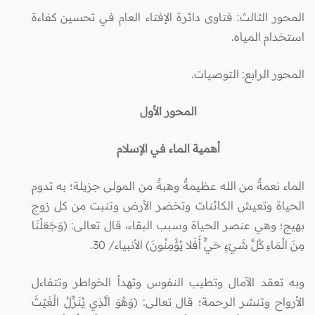
المحور الثالث: فتاوى دائرة الإفتاء العام في تحسين كفاءة
استخدام المياه.
المحور الرابع: التوصيات.
المحور الأول
أهمية الماء في الإسلام
الماء نعمةٌ من الله عظيمةٌ وهبةٌ من المولى جزيلة؛ به تدوم
الحياة وتعيش الكائنات وتخضر الأرض وتنبت من كل زوج
بهيج؛ وهي عنصر الحياة وسبب البقاء، قال تعالى: (وَجَعَلْنَا
مِنَ الْمَاءِ كُلَّ شَيْءٍ حَيٍّ أَفَلا يُؤْمِنُونَ) الأنبياء/ 30.
وبه تعقد الآمال وتطيب النفوس وتهدأ الخواطر وتتفاءل
الأرواح وتنشر الرحمة؛ قال تعالى: (وَهُوَ الَّذِي يُنَزِّلُ الْغَيْثَ