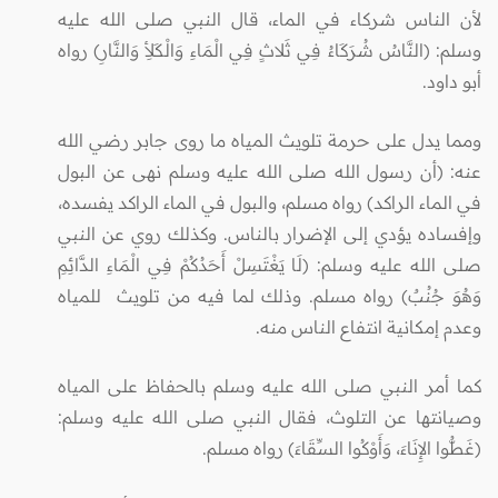
لأن الناس شركاء في الماء، قال النبي صلى الله عليه
وسلم: (النَّاسُ شُرَكَاءُ فِي ثَلاثٍ فِي الْمَاءِ وَالْكَلأِ وَالنَّارِ) رواه
أبو داود.
ومما يدل على حرمة تلويث المياه ما روى جابر رضي الله
عنه: (أن رسول الله صلى الله عليه وسلم نهى عن البول
في الماء الراكد) رواه مسلم، والبول في الماء الراكد يفسده،
وإفساده يؤدي إلى الإضرار بالناس. وكذلك روي عن النبي
صلى الله عليه وسلم: (لَا يَغْتَسِلْ أَحَدُكُمْ فِي الْمَاءِ الدَّائِمِ
وَهُوَ جُنُبٌ) رواه مسلم. وذلك لما فيه من تلويث للمياه
وعدم إمكانية انتفاع الناس منه.
كما أمر النبي صلى الله عليه وسلم بالحفاظ على المياه
وصيانتها عن التلوث، فقال النبي صلى الله عليه وسلم:
(غَطُّوا الإِنَاءَ، وَأَوْكُوا السِّقَاءَ) رواه مسلم.