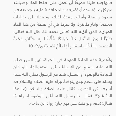
فالواجب علينا جميعًا أن نعمل على حفظ الماء وصيانته
من كل ما يُفسده أو يُضيعه، والمحافظة عليه بتجميعه في
سدود واسعة وأماكن معدة لذلك، وحفظه في خزانات
محكمة وآبار طاهرة، ولا نفرط في أي نقطة من هذا الماء
المبارك الذي أنزله الله تعالى نعمة لنا، قال الله تعالى:
(وَنَزَّلْنَا مِنَ السَّمَاءِ مَاءً مُبَارَكًا فَأَنْبَتْنَا بِهِ جَنَّاتٍ وَحَبَّ
الْحَصِيدِ. وَالنَّخْلَ بَاسِقَاتٍ لَهَا طَلْعٌ نَضِيدٌ) ق/9- 10.
ولأهمية هذه المادة المهمة في الحياة، نهى النبي صلى
الله عليه وسلم عن الإسراف في استعمالها، ولو كان
للعبادة كالوضوء أو الغسل، فقد مر الرسول صلى الله عليه
وسلم على سعدٍ وهو يتوضأ، ورآه عليه الصلاة والسلام قد
أسرف في الوضوء، فقال عليه الصلاة والسلام: (ما هذا
السَّرَف)؟! فقال: يا رسول الله، أفي الوضوء إسراف؟!
فقال: (نعم، ولو كنت على نهر جارٍ) رواه ابن ماجه.