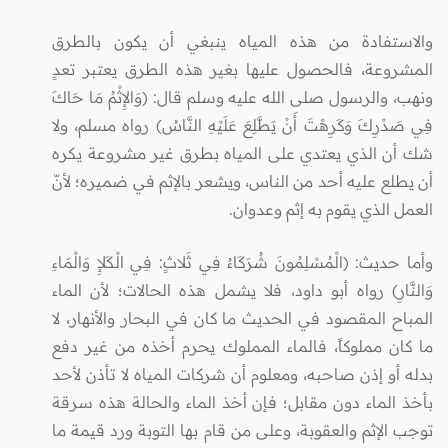
والاستفادة من هذه المياه ينبغي أن يكون بالطرق
المشروعة، فالحصول عليها بغير هذه الطرق يعتبر تعدٍ
ونهب، والرسول صلى الله عليه وسلم قال: (وَالإِثْمُ مَا حَاكَ
فِي صَدْرِكَ وَكَرِهْتَ أَنْ يَطَّلِعَ عَلَيْهِ النَّاسُ) رواه مسلم، ولا
شك أن الذي يعتدي على المياه بطرق غير مشروعة يكره
أن يطلع عليه أحد من الناس، ويشعر بالإثم في ضميره؛ لأنّ
العمل الذي يقوم به إثم وعدوان.
وأما حديث: (الْمُسْلِمُونَ شُرَكَاءُ فِي ثَلاثٍ: فِي الْكَلإِ وَالْمَاءِ
وَالنَّارِ) رواه أبو داود، فلا يشمل هذه الحالات؛ لأن الماء
المباح المقصود في الحديث ما كان في البحار والأنهار، لا
ما كان مملوكاً، فالماء المملوك يحرم أخذه من غير دفع
بدله أو إذن صاحبه، ومعلوم أن شركات المياه لا تأذن لأحد
بأخذ الماء دون مقابل؛ فإن أخذ الماء والحالة هذه سرقة
توجب الإثم والعقوبة، وعلى من قام بها التوبة ورد قيمة ما