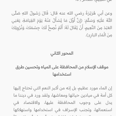
وعن أبي هُرَيْرَةَ رضي الله عنه قال: قَالَ رَسُولُ اللهِ صَلَّى
اللَّهُ عَلَيْهِ وَسَلَّمَ: (إِنَّ أَوَّلَ مَا يُسْأَلُ عَنْهُ يَوْمَ القِيَامَةِ، يَعْنِي
العَبْدَ مِنَ النَّعِيمِ، أَنْ يُقَالَ لَهُ: أَلَمْ نُصِحَّ لَكَ جِسْمَكَ، وَنُرْوِيَكَ
مِنَ الْمَاءِ البَارِدِ).
المحور الثاني
موقف الإسلام من المحافظة على المياه وتحسين طرق
استخدامها
إن الماء مورد عظيم، بل إنه من أكبر النعم التي تحتاج إليها
كل أمة في ميادين حياتها ومعاشها، ولقد ورد في ديننا ما
يدل على وجوب المحافظة عليها، والاقتصاد في
استعمالها، وتجنب الإسراف في استخدامها واستهلاكها