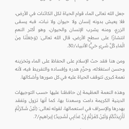
جعل الله تعالى الماء قوام الحياة لكل الكائنات في الأرض،
فلا يعيش بدونه إنسان ولا حيوان ولا نبات، فبه يسقى
الزرع، ومنه يشرب الإنسان والحيوان، وهو أكثر النعم
انتشارًا على سطح الأرض، قال الله تعالى: (وَجَعَلْنَا مِنَ
الْمَاءِ كُلَّ شَيْءٍ حَيٍّ) الأنبياء/30.
ومن هنا فقد حث الإسلام على الحفاظ على الماء وتخزينه
وحسن استغلاله، وحرَّم هدره وإفساده والتفريط فيه، لأنه
نعمة كبرى تتوقف الحياة عليه في كل صورها وأشكالها.
وهذه النعمة العظيمة إن حافظنا عليها حسب التوجيهات
الدينية الكريمة دامت وسعدنا بها، كما أنها تزول وتفقد
بهدرها والإسراف في استعمالها، لقوله تعالى: (لَئِنْ شَكَرْتُمْ
لَأَزِيدَنَّكُمْ وَلَئِنْ كَفَرْتُمْ إِنَّ عَذَابِي لَشَدِيدٌ) إبراهيم/7.