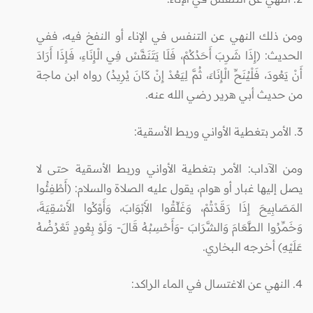
ومن ذلك النهي عن التنفس في الإناء أو النفخ فيه، ففي
الحديث: (إِذَا شَرِبَ أَحَدُكُمْ، فَلَا يَتَنَفَّسْ فِي الْإِنَاءِ، فَإِذَا أَرَادَ
أَنْ يَعُودَ، فَلْيُنَحِّ الْإِنَاءَ، ثُمَّ لِيَعُدْ إِنْ كَانَ يُرِيدُ) رواه ابن ماجة
من حديث أبي هرير رضي الله عنه.
3. الأمر بتغطية الأواني وربط الأسقية:
ومن الآداب: الأمر بتغطية الأواني وربط الأسقية حتى لا
يصل إليها غبار أو هوام، يقول عليه الصلاة والسلام: (أَطْفِئُوا
المَصَابِيحَ إِذَا رَقَدْتُمْ، وَغَلِّقُوا الأَبْوَابَ، وَأَوْكُوا الأَسْقِيَةَ،
وَخَمِّرُوا الطَّعَامَ وَالشَّرَابَ -وَأَحْسِبُهُ قَالَ- وَلَوْ بِعُودٍ تَعْرُضُهُ
عَلَيْهِ) أخرجه البخاري.
4. النهي عن الاغتسال في الماء الراكد: