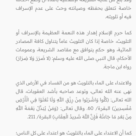
خاصة تتعلق بحفظه وصيانته وحث على عدم الإسراف
فيه أو تلويثه.
كما حرم الإسلام إهدار هذه النعمة العظيمة بالإسراف أو
التلويث، خاصة إذا كان التلويث عاماً يتناول كافة المصادر
المائية، وهو حكم يتوافق مع مقاصد الشريعة، وعمومات
الأحكام، قال النبي صلى الله عليه وسلم: (لا ضَرَرَ وَلا ضِرَارَ)
رواه ابن ماجة.
والاعتداء على الماء بالتلويث هو من الفساد في الأرض الذي
نهى عنه الله تعالى، وتوعد صاحبه بأشد العقوبات، قال
الله تعالى: (كُلُوا وَاشْرَبُوا مِنْ رِزْقِ اللَّهِ وَلَا تَعْثَوْا فِي الْأَرْضِ
مُفْسِدِينَ) البقرة/ 60. وقال تعالى: (وَمَنْ يُبَدِّلْ نِعْمَةَ اللَّهِ
مِنْ بَعْدِ مَا جَاءَتْهُ فَإِنَّ اللَّهَ شَدِيدُ الْعِقَابِ) البقرة/ 211.
كما أن الاعتداء على الماء بالتلويث هو اعتداء على كل الناس؛