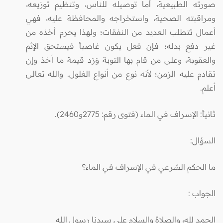
صورته الطبيعية، أما توصيله للناس، وتنظيم توزيعه،
ومراقبته الصحية، واستخراجه والمحافظة عليه، فهي
أعمال تتطلب العديد من النفقات؛ ولهذا يحرم أخذه من
غير دفع بدله؛ فإن فعل يكون غاصباً فيستحق الإثم
والعقوبة، وعلى من قام بها التوبة وَرَد قيمة ما أخذ وإن
تقادم عليه الزمن؛ لأنه نوع من أنواع الغلول. والله تعالى
أعلم.
ثانياً: الإسراف في الماء (فتوى رقم: 2775و2460).
السؤال:
ما الحكم الشرعي في الإسراف في الماء؟
الجواب
:
الحمد لله، والصلاة والسلام على سيدنا رسول الله