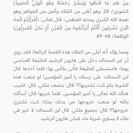
مِنْ بَعْدِ مَا قَنَطُوا وَيَنشُرُ رَحْمَتَهُ وَهُوَ الْوَلِيُّ الْحَمِيدُ)
الشورى/ 28. وهو أغلى من المُلك وأثمن من الجواهر وهو
نعمة الله الكبرى ومنتهِ العظمى؛ قال تعالى: (أَفَرَأَيْتُمْ الْمَاءَ
الَّذِي تَشْرَبُونَ أَأَنْتُمْ أَنزَلْتُمُوهُ مِنْ الْمُزْنِ أَمْ نَحْنُ الْمُنزِلُونَ)
الواقعة/ 68- 69.
ومما يؤكد أنه أغلى من الملك هذه القصة الرائعة: فقد روي
أن ابن السماك دخل على هارون الرشيد الخليفة العباسي
يوما؛ فاستسقى الخليفة فأُتى بكأس بها؛ فلما أخذها قال
ابن السماك: على رسلك يا أمير المؤمنين! لو منعت هذه
الشربة بكم كنت تشتريها؟! قال: بنصف ملكي. قال: اشرب
هنأك الله تعالى يا أمير المؤمنين. فلما شربها قال: أسألك
بالله لو منعت خروجها من بدنك بماذا كنت تشترى
خروجها؟! قال: بجميع ملكي. قال ابن السماك: لا خير في
ملك لا يساوي شربة ماء، فبكى هارون الرشيد.