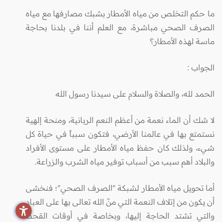
ما حكم التخلص من مياه الأمطار بشبك مصارفها مع مياه
الصرف الصحي مباشرة، مع العلم أننا في بلدنا بحاجة
ماسة لهذه الأمطار؟
الجواب
:
الحمد لله، والصلاة والسلام على سيدنا رسول الله
لا شك أن الماء نعمة من أعظم النعم الربانية، ومنحة إلهية
نستمتع بها في عالمنا الأرضي، فتكون سبباً في حياة كل
شيء، ولذلك كان حفظ مياه الأمطار على مستوى الأفراد
والبلاد أهم سبب من أسباب توفير مياه الشرب والزراعة.
أما تحويل مياه الأمطار لشبكة "الصرف الصحي"؛ فنخشى
أن يكون من إتلاف النعمة التي منّ الله تعالى بها على العباد
والتي تشتد الحاجة إليها، وبخاصة في أوقات القحط