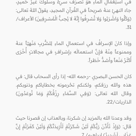
في استِعْمَالِ الماءِ هوَ تصرُّفٌ سيّءٌ وسلوكٌ غيرُ حَميدٍ،
جاءَ النهيُ عنهُ صَرِيحاً في القُرآنِ المجيدِ، يقولُ اللهُ تعالى:
(وَكُلُوا وَاشْرَبُوا وَلا تُسْرِفُوا إِنَّهُ لا يُحِبُّ الْمُسْرِفِينَ) الأعراف/
31.
وإذا كانَ الإسرافُ في استعمالِ الماءِ لِلشُّربِ مَنْهيّاً عنهُ
وممنوعاً مِنْهُ فإِنَّ استعمالَه بإِسْرافٍ في مجالاتٍ أُخْرَى
أَكْثَرُ مَنْعاً وأشدُّ خَطَراً
.
كان الحسن البصري -رحمه الله- إذا رأى السحاب قال: في
هذه والله رزقكم، ولكنكم تحُرمونه بخطاياكم وذنوبكم.
وقال الله تعالى: (وَفِي السَّمَاءِ رِزْقُكُمْ وَمَا تُوعَدُونَ)
الذاريات/22.
وقد وعدنا الله بالمزيد إن شكرنا، وبالعذاب إن قصرنا حيث
قال: (وَإِذْ تَأَذَّنَ رَبُّكُمْ لَئِنْ شَكَرْتُمْ لَأَزِيدَنَّكُمْ وَلَئِنْ كَفَرْتُمْ إِنَّ
عَذَابِي لَشَدِيدٌ) إبراهيم/ 7.