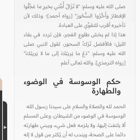
صلى الله عليه وسلم: "لا تَزَالُ أُمَّتي بخيرٍ ما عَجَّلُوا
الإفطارَ وأَخَّرُوا السُّحُورَ" [رواه أحمد]؛ وذلك لأن
تأخيره أقرب للتقوِّي على العبادة.
هذا إذا لم يخش طلوع الفجر، فإن تردد في بقاء
الليل؛ فالأفضل تَرْكُ السحور، لقول النبي صلى
الله عليه وسلم: "دَعْ ما يَريبُكَ إلى ما لا يَريبُكَ"
[رواه الترمذي]. والله تعالى أعلم
حكم الوسوسة في الوضوء
والطهارة
الحمد لله والصلاة والسلام على سيدنا رسول الله
الوسوسة في الوضوء من الشيطان، وعلى المسلم
ألا يلتفت إليها، ولا يلزمه فعل شيء، ويبني طهارته
دائما على الصحة، ويندب له أن يُكثر من قول لا إله