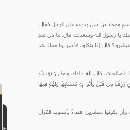
سلم ومعاذ بن جبل رديفه على الرحل فقال:
لبيك يا رسول الله وسعديك قال: ما من عبدٍ
تبشروا؟ قال: إذاً يتكلوا، فأخبر بها معاذ عند
صالحات، قال الله تبارك وتعالى: (وَبَشِّرِ
ِي رُزِقْنَا مِن قَبْلُ وَأُتُوا بِهِ مُتَشَابِهًا وَلَهُمْ فِيهَا
 وأن يكونوا مبشرين اقتداءً بأسلوب القرآن