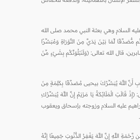
عليه السلام وهي بعثة النبي محمد صلى الله
قًا لِّمَا بَيْنَ يَدَيَّ مِنَ التَّوْرَاةِ وَمُبَشِّرًا
ُم بِالْبَيِّنَاتِ قَالُوا هذا سِحْرٌ مُّبِينٌ) [الصف:6]، ومنها البشرى للصابرين، قال الله تعالى: (وَلَنَبْلُوَنَّكُم بِشَيْءٍ مِّنَ
َ اللَّهَ يُبَشِّرُكَ بيحيى مُصَدِّقًا بِكَلِمَةٍ مِنَ
، قال الله تعالى: (إِذْ قَالَتِ الْمَلَائِكَةُ يَا مَرْيَمُ إِنَّ اللَّهَ يُبَشِّرُكِ
َى ابْنُ مَرْيَمَ وَجِيهًا فِي الدُّنْيَا وَالْآخِرَةِ وَمِنَ الْمُقَرَّبِينَ) [آل عمران:45]، وبشرت إبراهيم عليه السلام وزوجته بإسحاق ويعقوب
للَّهِ إِنَّ اللَّهَ يَغْفِرُ الذُّنُوبَ جَمِيعًا إِنَّهُ