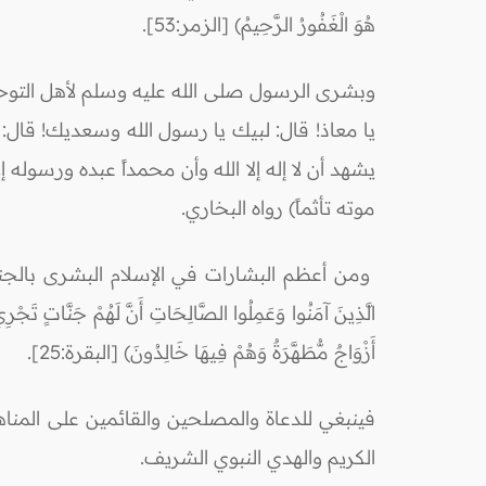
هُوَ الْغَفُورُ الرَّحِيمُ) [الزمر:53].
وبشرى الرسول صلى الله عليه وسلم لأهل التوحي
يا معاذ! قال: لبيك يا رسول الله وسعديك! قال:
يشهد أن لا إله إلا الله وأن محمداً عبده ورسوله إل
موته تأثماً) رواه البخاري.
ومن أعظم البشارات في الإسلام البشرى بالجنة لمن
الَّذِينَ آمَنُوا وَعَمِلُوا الصَّالِحَاتِ أَنَّ لَهُمْ جَنَّاتٍ تَجْرِي 
أَزْوَاجٌ مُّطَهَّرَةٌ وَهُمْ فِيهَا خَالِدُونَ) [البقرة:25].
فينبغي للدعاة والمصلحين والقائمين على المناه
الكريم والهدي النبوي الشريف.