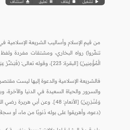
تشغيل
إيقاف
تعليق
استئناف
من قيم الإسلام وأساليب الشريعة الإسلامية في دعو
تنفِّروا) رواه البخاري، ومشتقات مفردة ولفظ ال
‌الْمُؤْمِنِينَ) [البقرة: 223]، وقوله تعالى: (‌فَبَشِّرْ ‌عِبَادِ) [الزمر: 17].
فالشريعة الإسلامية والدعوة إليها ليست مقتصرة 
والسرور والحياة السعيدة في الدنيا والآخرة، وبهذا أر
وَمُنْذِرِينَ) [الأنعام: 48]. و
(دعوه، وأهريقوا على بوله ذَنوبًا من ماء، أو سجلاً 
وإن قيمة البشارة لها دلالات تربوية ونفسية كب