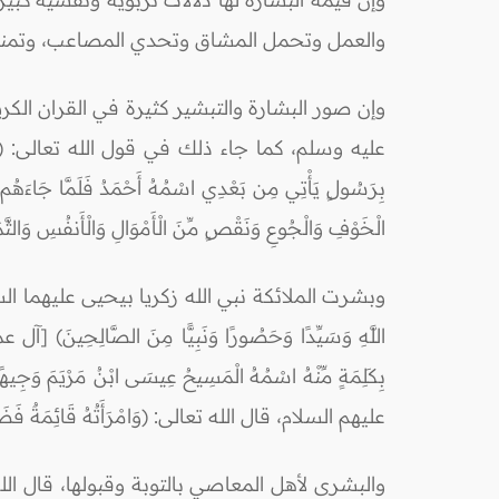
والعمل وتحمل المشاق وتحدي المصاعب، وتمنحه
وإن صور البشارة والتبشير كثيرة في القران الكر
عليه وسلم، كما جاء ذلك في قول الله تعالى: (وَإِذْ قَالَ عِيسَى
الْخَوْفِ وَالْجُوعِ وَنَقْصٍ مِّنَ الْأَمْوَالِ وَالْأَنفُسِ وَالثَّمَ
وبشرت الملائكة نبي الله زكريا بيحيى عليهما السلام، فقال تعال
عليهم السلام، قال الله تعالى: (وَامْرَأَتُهُ قَائِمَةٌ فَضَحِكَ
والبشرى لأهل المعاصي بالتوبة وقبولها، قال الله تعالى: (قُلْ يَا