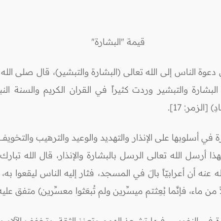
قيمة "البشارة"
ة الناس إلى الله تعالى (البشارة والتبشير)، قال صلى الله عليه
بشارة والتبشير وردت كثيراً في القران الكريم والسنة النبوية
في أسلوبها على الإنذار والتهديد والوعيد والترهيب والتخويف 
سل الله تعالى الرسل بالبشارة والإنذار، قال الله تبارك وتعالى: (وَ
عن أبي هريرة رضي الله عنه أن أعرابيّاً بالَ في المسجد، فثار إليه الناس 
من ماء، فإنَّما بُعِثتم ميسِّرين ولم تُبعَثوا معسِّرين) متفق عليه
يرة في النفوس، فبها تشحذ الهمم وتعزز الثقة، وتخفف الآلام 