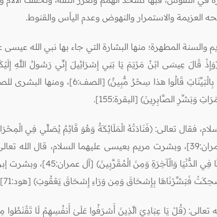
 العزيمة والاستمرار والنهوض وعدم اليأس والقنوط.
يم والسنة المطهرة؛ منها البشارة التي جاء بها نبي الله عيسى 
 ابْنُ مَرْيَمَ يَا بَنِي إِسْرَائِيلَ إِنِّي رَسُولُ اللَّهِ إِلَيْكُم مُّصَدِّ
بِرَسُولٍ يَأْتِي مِن بَعْدِي اسْمُهُ أَحْمَدُ فَلَمَّا جَاءَه
رَاتِ وَبَشِّرِ الصَّابِرِينَ) [البقرة:155].
ى: (فَنَادَتْهُ الْمَلَائِكَةُ وَهُوَ قَائِمٌ يُصَلِّي فِي الْمِحْرَابِ أَنّ
اللَّهِ وَسَيِّدًا وَحَصُورًا وَنَبِيًّا مِنَ الصَّالِحِينَ) [آل عمران:39]، وبشرت مريم بعيسى عليهما السلام
بِكَلِمَةٍ مِّنْهُ اسْمُهُ الْمَسِيحُ عِيس
تْ فَبَشَّرْنَاهَا بِإِسْحَاقَ وَمِن وَرَاءِ إِسْحَاقَ يَعْقُوبَ) [هود:71].
 عِبَادِيَ الَّذِينَ أَسْرَفُوا عَلَىٰ أَنفُسِهِمْ لَا تَقْنَطُوا مِن رَّحْمَةِ ا