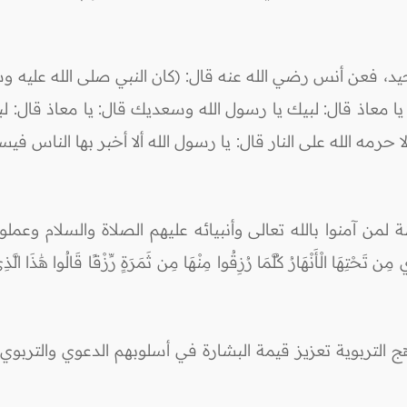
د، فعن أنس رضي الله عنه قال: (كان النبي صلى الله عليه و
 يا معاذ قال: لبيك يا رسول الله وسعديك قال: يا معاذ قال: 
ا حرمه الله على النار قال: يا رسول الله ألا أخبر بها الناس فيس
 آمنوا بالله تعالى وأنبيائه عليهم الصلاة والسلام وعملوا ال
مِن تَحْتِهَا الْأَنْهَارُ كُلَّمَا رُزِقُوا مِنْهَا مِن ثَمَرَةٍ رِّزْقًا قَالُوا هَٰذَا الَّذ
ج التربوية تعزيز قيمة البشارة في أسلوبهم الدعوي والتربوي،