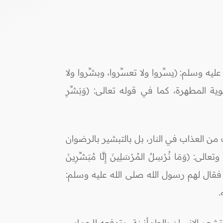
 وسلم: (يسِّروا ولا تعسِّروا، وبشِّروا ولا
 المطهرة، كما في قوله تعالى: (‌وَبَشِّرِ
من العذاب في النار، بل بالتبشير بالرضوان
مَا نُرْسِلُ المُرْسَلِينَ إِلَّا مُبَشِّرِينَ
ليقعوا به، فقال لهم رسول الله صلى الله عليه وسلم:
.
وتشعر الإنسان بالطمأنينة، وتدفعه للحماس