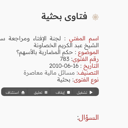
فتاوى بحثية
اسم المفتي
: لجنة الإفتاء ومراجعة سم
الشيخ عبد الكريم الخصاونة
الموضوع
: حكم المضاربة بالأسهم؟
رقم الفتوى
:
783
التاريخ
: 16-06-2010
التصنيف
:
مسائل مالية معاصرة
نوع الفتوى
:
بحثية
تشغيل
إيقاف
تعليق
استئناف
السؤال
: