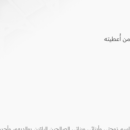
من أُعطيته
م زوجتي وأبنائي وبناتي الصالحين البارّين بوالديهم، وأ