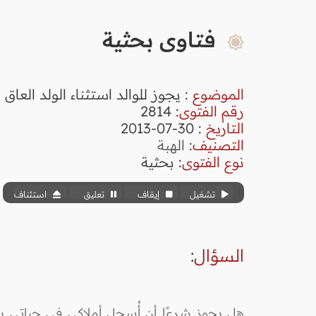
فتاوى بحثية
الموضوع
: يجوز للوالد استثناء الولد العاق 
رقم الفتوى
:
2814
التاريخ
: 30-07-2013
التصنيف
:
الهبة
نوع الفتوى
:
بحثية
تشغيل
إيقاف
تعليق
استئناف
السؤال
:
هل يجوز شرعًا أن أُسجل أملاكي في حياتي باس