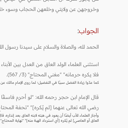
وخروجهن عن ولايتي وخلعهن الحجاب وسوء خل
الجواب
:
الحمد لله، والصلاة والسلام على سيدنا رسول الل
استثنى العلماء الولد العاق من العدل بين الأبنا
فلا يكره حرمانه" "مغني المحتاج" (3/ 567).
كما عدّوا زيادة الفضل سببًا في التفضيل؛ لما روى الإمام مالك عن عائشةَ زَوجِ الن
قال الإمام ابن حجر رحمه الله: "لو أحرم فاسقًا
رضي الله تعالى عنهما [لم يُكره]" "تحفة المحتاج" (6/ 8
وأجاز العلماء للأب أيضًا أن يعود في هبته لابنه العاق بعد إنذاره، ق
العاق أو العاصي] لم يُكره [أي استرداد الهبة منه]" "نهاية المحتاج" (5/ 416)، فإذا كان استرداد العطية جائزًا، فمن باب أولى حرمانه منها ابتداء