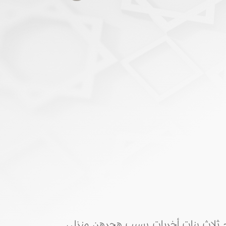
حرم ثلاث بنات أخريات بسبب هجرهن منزلي