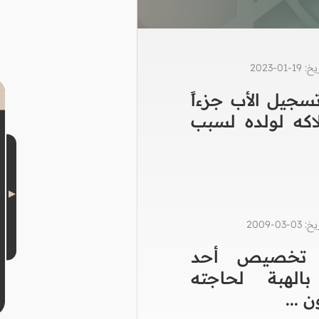
0-2023
سجيل الأب جزءاً
اكه لولده لسبب
0-2009
 تخصيص أحد
 بالهبة لحاجته
ن ...