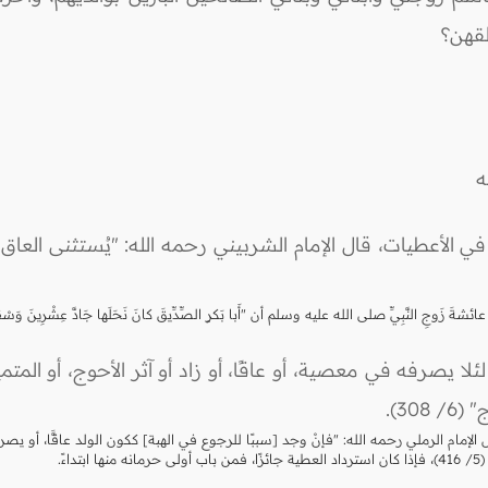
قهن؟
ه
ء في الأعطيات، قال الإمام الشربيني رحمه الله: "يُستثنى الع
َّبِيِّ صلى الله عليه وسلم أن "أَبا بَكرٍ الصِّدِّيقَ كانَ نَحَلَها جَادَّ عِشْرِينَ وَسْقًا مِن مَالِ
 لئلا يصرفه في معصية، أو عاقًا، أو زاد أو آثر الأحوج، أو ا
30).
ال الإمام الرملي رحمه الله: "فإنْ وجد [سببًا للرجوع في الهبة] ككون الولد عاقًّا، أو ي
ً.