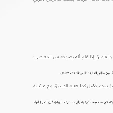
اق والفاسق إذا عُلم أنه يصرفه في المعاصي؛
هِ بِالغَابَةِ" "الموطأ" (4/ 1089).
لمتميز بنحو فضل كما فعله الصديق مع عائشة
صرفه في معصية، أنذره به [أي باسترداد الهبة]، فإن أصر [الولد