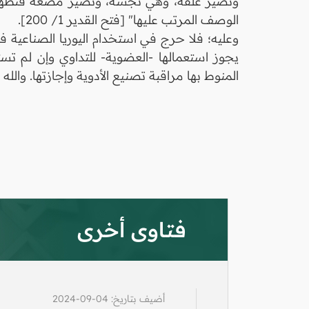
وتصير علقة، وهي نجسة، وتصير مضغة فتطهر، و
الوصف المرتب عليها" [فتح القدير 1/ 200].
وعليه؛ فلا حرج في استخدام اليوريا الصناعية 
يجوز استعمالها -العضوية- للتداوي وإن لم ت
المنوط بها مراقبة تصنيع الأدوية وإجازتها. والله ت
فتاوى أخرى
أضيف بتاريخ: 04-09-2024