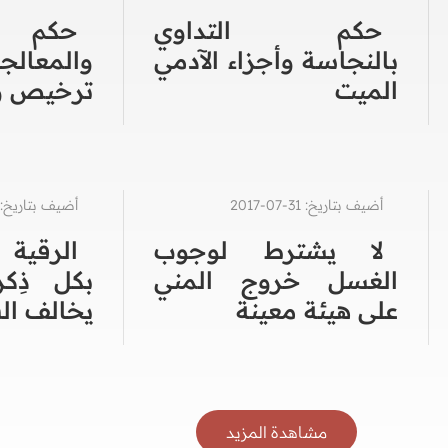
حكم التداوي
حكم 
بالنجاسة وأجزاء الآدمي
والمعال
الميت
ترخيص و
أضيف بتاريخ: 31-07-2017
أضيف بتاريخ: 22-06-021
لا يشترط لوجوب
الرقية 
الغسل خروج المني
بكل ذِكر
على هيئة معينة
يخالف ال
مشاهدة المزيد