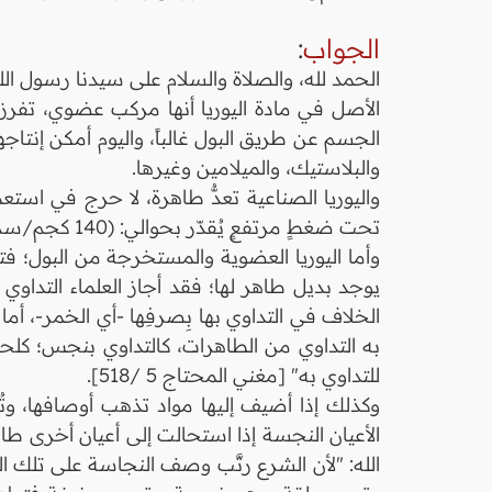
الجواب
:
الحمد لله، والصلاة والسلام على سيدنا رسول ال
الأصل في مادة اليوريا أنها مركب عضوي، تفرز
الجسم عن طريق البول غالباً، واليوم أمكن إنت
والبلاستيك، والميلامين وغيرها.
واليوريا الصناعية تعدُّ طاهرة، لا حرج في است
تحت ضغطٍ مرتفعٍ يُقدّر بحوالي: (140 كجم/سم²)، والقاعدة الفقهية تنص على: "أنّ الأصل في الأشياء الطهارة".
وأما اليوريا العضوية والمستخرجة من البول؛ فتع
يوجد بديل طاهر لها؛ فقد أجاز العلماء التداوي
الخلاف في التداوي بها بِصرفِها -أي الخمر-، أ
به التداوي من الطاهرات، كالتداوي بنجس؛ كلح
للتداوي به" [مغني المحتاج 5 /518].
وكذلك إذا أضيف إليها مواد تذهب أوصافها، وتُ
الأعيان النجسة إذا استحالت إلى أعيان أخرى طا
الله: "لأن الشرع رتَّب وصف النجاسة على تلك 