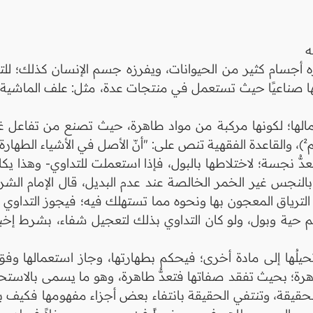
له
ه أجسام كثير من الحيوانات، ويفرزه جسم الإنسان كذلك؛ ل
اجها صناعيًا حيث تستعمل في منتجات عدة، مثل: علف الماشية
عمالها؛ لكونها مركبة من مواد طاهرة، حيث تصنع من تفاعل غاز
دُّ نجسة؛ لاختلاطها بالبول، فإذا استعملت للتداوي- وهذا يك
 بالنجس غير الخمر الخالصة عند عدم البديل، قال الإمام الشر
ما الترياق المعجون بها ونحوه مما تستهلك فيه؛ فيجوز التداو
م حية وبول، ولو كان التداوي بذلك لتعجيل شفاء، بشرط إخ
حيلُها إلى مادة أخرى؛ فيحكم بطهارتها، وجاز استعمالها وفق
هرة؛ بحيث تفقد صفاتها فتعدُّ طاهرة، وهو ما يسمى بالاستحال
الحقيقة، وتنتفي الحقيقة بانتفاء بعض أجزاء مفهومها فكيف 