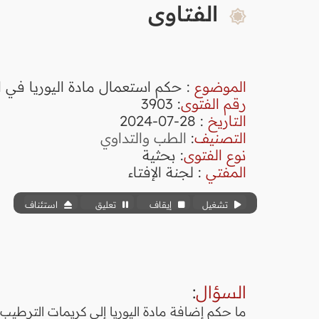
الفتاوى
الموضوع
: حكم استعمال مادة اليوريا في 
رقم الفتوى
:
3903
التاريخ
: 28-07-2024
التصنيف
:
الطب والتداوي
نوع الفتوى
:
بحثية
المفتي
: لجنة الإفتاء
تشغيل
إيقاف
تعليق
استئناف
السؤال
:
ما حكم إضافة مادة اليوريا إلى كريمات الترطيب