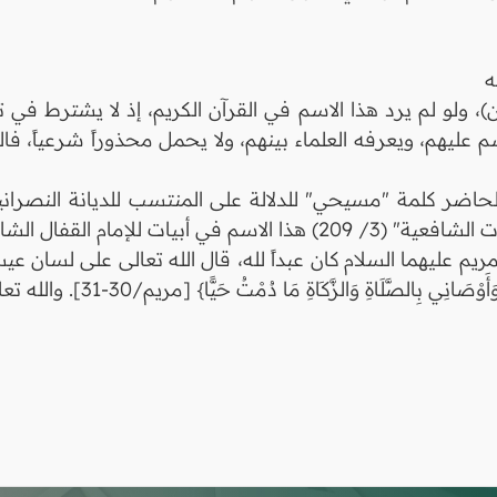
ه
 ولو لم يرد هذا الاسم في القرآن الكريم، إذ لا يشترط في ت
سم عليهم، ويعرفه العلماء بينهم، ولا يحمل محذوراً شرعياً، ف
اضر كلمة "مسيحي" للدلالة على المنتسب للديانة النصرانية
ال الشاشي الشافعي رحمه الله.
يهما السلام كان عبداً لله، قال الله تعالى على لسان عيسى عليه السل
ِي بِالصَّلَاةِ وَالزَّكَاةِ مَا دُمْتُ حَيًّا} [مريم/30-31]. والله تعالى أعلم.