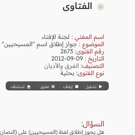
الفتاوى
اسم المفتي
: لجنة الإفتاء
الموضوع
: جواز إطلاق اسم "المسيحيين" 
رقم الفتوى
:
2673
التاريخ
: 09-09-2012
التصنيف
:
الفرق والأديان
نوع الفتوى
:
بحثية
تشغيل
إيقاف
تعليق
استئناف
السؤال
:
هل يجوز إطلاق لفظ (المسيحيين) على (النصارى)