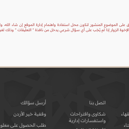
يق على الموضوع المنشور لتكون محل استفادة واهتمام إدارة الموقع إن شاء الله، ول
إخوة الزوار إذا لم يُجَب على أي سؤال شرعي يدخل من نافذة " التعليقات " وذلك ل
اتصل بنا
أرسل سؤالك
هاء
شكاوى واقتراحات
وقفية خير الأردن
واستفسارات إدارية
اء
طلب الحصول على معلوم