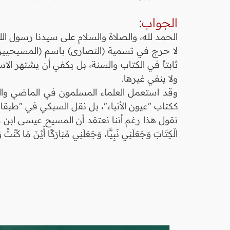
الجواب
:
الحمد لله، والصلاة والسلام على سيدنا رسول الل
لا حرج في تسمية (النصارى) باسم (المسيحيين)،
ثابتاً في الكتاب والسنة، بل يكفي أن يشتهر الا
ولا ينفي غيرها.
وقد استعمل العلماء المسلمون في الماضي والح
ككتاب "عيون الأنباء"، بل نقل السبكي في "طبقات الشافعية" (3/ 209) هذا الاسم في أبيات للإمام القف
نقول هذا رغم أننا نعتقد أن المسيح عيسى ابن مريم عل
الْكِتَابَ وَجَعَلَنِي نَبِيًّا، وَجَعَلَنِي مُبَارَكًا أَيْنَ مَا كُنْتُ وَأَوْصَان