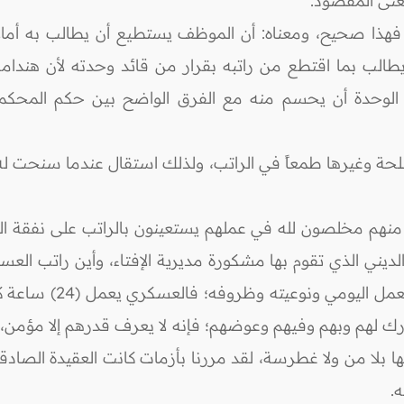
معنى المقصود.
 فهذا صحيح، ومعناه: أن الموظف يستطيع أن يطالب به أمام
طالب بما اقتطع من راتبه بقرار من قائد وحدته لأن هندام
ائد الوحدة أن يحسم منه مع الفرق الواضح بين حكم المحكم
سلحة وغيرها طمعاً في الراتب، ولذلك استقال عندما سنحت ل
منهم مخلصون لله في عملهم يستعينون بالراتب على نفقة الع
ديني الذي تقوم بها مشكورة مديرية الإفتاء، وأين راتب ال
ك لهم وبهم وفيهم وعوضهم؛ فإنه لا يعرف قدرهم إلا مؤمن، و
ها بلا من ولا غطرسة، لقد مررنا بأزمات كانت العقيدة الصادق
.