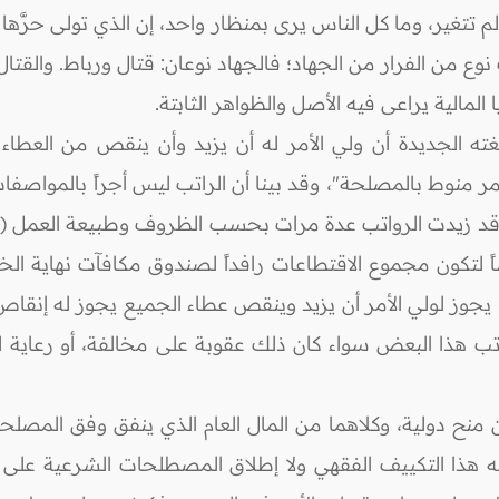
غير، وما كل الناس يرى بمنظار واحد، إن الذي تولى حرَّها غير 
وع من الفرار من الجهاد؛ فالجهاد نوعان: قتال ورباط. والقتا
لمالية يراعى فيه الأصل والظواهر الثابتة.
غته الجديدة أن ولي الأمر له أن يزيد وأن ينقص من العطاء
 منوط بالمصلحة"، وقد بينا أن الراتب ليس أجراً بالمواصفات 
قد زيدت الرواتب عدة مرات بحسب الظروف وطبيعة العمل (الع
 لتكون مجموع الاقتطاعات رافداً لصندوق مكافآت نهاية ال
ما يجوز لولي الأمر أن يزيد وينقص عطاء الجميع يجوز له إنق
راتب هذا البعض سواء كان ذلك عقوبة على مخالفة، أو رعاية 
ح دولية، وكلاهما من المال العام الذي ينفق وفق المصلحة، 
ه هذا التكييف الفقهي ولا إطلاق المصطلحات الشرعية على الوا