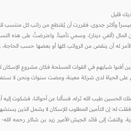
ديك قليل
 وميسراً وأكثر جدوى، فقررت أن يُقتطَع من راتب كل منتسب
المال (ألفي دينار)، وسمي تأميناً. واعترضتُ على هذه التس
مر له أن ينقص من الرواتب كلها أو بعضها حسب الحاجة، ولا 
 أفنوا شبابهم في القوات المسلحة فكان مشروع الإسكان للضب
 على الحياة لدى شركة معينة، ومضت سنوات ونحن لا نستفيد 
ملك الحسين طيب الله ثراه، فسألنا عن أحوالنا، فشكوت إليه
 فقلت له: إن التأمين المطلوب للإسكان لا يشمل الذين يستش
ية. والتفتَ إلى قائد الجيش-الأمير زيد بن شاكر رحمه الله- 