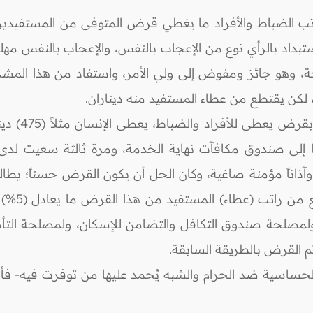
تب الضباط والأفراد ما يغطي قرض المتوفى من المستفيدين
اد بالرأي نوع من الإعجاب بالنفس، والإعجاب بالنفس مهلك
ة، وهو جائز ومفوض إلى ولي الأمر، واستفاد من هذا المشر
كن يقتطع من عطاء المستفيد منه ديناران.
وبعد أن تقاع
ها إلى صندوق مكافآت نهاية الخدمة، ومرة ثالثة سعيت لد
وآذاناً مؤمنة صاغية، وكان الحل أن يكون القرض حسناً؛ يطا
أجل دعم ص
مصلحة صندوق التكافل والتضامن للإسكان، ولمصلحة التأم
 القرض بالطريقة السابقة.
حساسية ضد الحرام والشبه يُحمد عليها من توفرت فيه- فأحبب