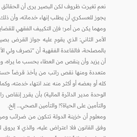
نعم تغيرت ظروف لكن البصير يرى أن الحقائق لم تت
يجوز للعسكري أن يطلب إنهاء خدماته، وأن ذلك ن
ومهما يكن من أمر؛ فإن التكييف الفقهي للقضايا ا
الأمر الثاني: الذي يقوم عليه جواز القرض بصي
بالمصلحة، فالقاعدة الفقهية أن "تصرف ولي الأمر
أن يزيد وأن ينقص من العطاء بحسب ما يراه، و
متعددة ومنها نقص راتب من يأخذ قرضاً حسناً
كله أو بعضه أو أكثر منه عند انتهاء خدمته، وك
الوحدة مدير الدائرة المالية) بأن يقرر إنقاص 
والتأمين على الحياة؟! والتأمين الصحي... إلخ.
ومعلوم أن خزينة الدولة تتكون من ضرائب ومن من
وفق القانون فلا اعتراض عليه، والذي لا يروق ل