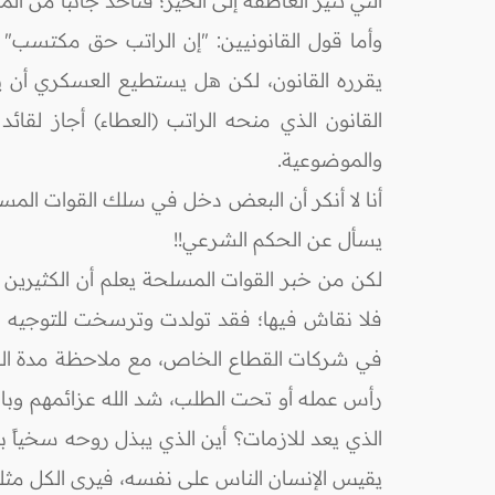
التي تثير العاطفة إلى الخير؛ فنأخذ جانباً من ال
وأما قول القانونيين: "إن الراتب حق مكتسب"
يقرره القانون، لكن هل يستطيع العسكري أن ي
القانون الذي منحه الراتب (العطاء) أجاز لق
والموضوعية.
أنا لا أنكر أن البعض دخل في سلك القوات الم
يسأل عن الحكم الشرعي!!
لكن من خبر القوات المسلحة يعلم أن الكثيرين 
فلا نقاش فيها؛ فقد تولدت وترسخت للتوجيه ال
رأس عمله أو تحت الطلب، شد الله عزائمهم وبار
الذي يعد للازمات؟ أين الذي يبذل روحه سخياً ب
يقيس الإنسان الناس على نفسه، فيرى الكل مثله