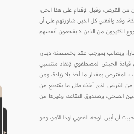
 من القرض، وقبل الإقدام على هذا الحل،
ة، وقد وافقني كل الذين شاورتهم على أن
وع الكثيرون من الذين لا يقحمون أنفسهم
دتُ من القوات المسلحة سمعت بقرض يعطى للأفراد والضباط، يعطى الإنسان مثلاً (475) ديناراً، ويطالب بموجب عقد بخمسمئة دينار،
ى قيادة الجيش المصطفوي لإنقاذ منتسبي
لب المقترض بمقدار ما أخذ بلا زيادة، ومن
ندوق مكافآت نهاية الخدمة يقتطع من راتب (عطاء) المستفيد من هذا القرض ما يعادل (5%) من القرض الذي أخذه مثل ما يقتطع من
ين الصحي، وصندوق التقاعد، وغيرها من
ت أن أبين الوجه الفقهي لهذا الأمر، وهو