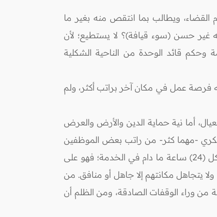
 القضاء، ويطالب بما انتقص منه بغير ما
ه غير حسن (سوء قيافة)؟ لا يستطيع؛ لأن
ة وحكم قائد الوحدة من الناحية الشكلية
ه فرصة عمل في مكان آخر براتب أكثر، ولم
يال، أما نية حماية الدين والأرض والعرض
عسكري -مهما كثر- من راتب بعض الموظفين
في شركات القطاع الخاص، مع ملاحظة مدة العمل اليومي ونوعيته وظروفه؛ فالعسكري يعمل (24) ساعة كل (24) ساعة ما دام في الخدمة؛ فهو على
لا يتجاهل مكانتهم إلا جاهل أو منافق. من
ة من وراء الوقفات الصادقة، ومن الظلم أن