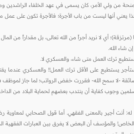
 منحة من ولي الأمر، كان يسمى في عهد الخلفاء الراشدين وم
وهذا يعني أنها ليست من باب الأجرة؛ فالأجرة تكون على عمل
مرتزقة)؛ أي لا نريد أجراً من الله تعالى، بل مقداراً من المال 
ن شاء الله.
 يستطيع ترك العمل متى شاء، والعسكري لا.
مستأجر يستطيع على الأقل ترك العمل!! والعسكري عندما يقت
ئقة -لا سمح الله- فقررت خفض الرواتب؛ لما جاز لموظف في
مين وجوب كفاية أن ينتدب بعضهم لحماية البلاد من الداخل 
 أنت أجير بالمعنى الفقهي. أما قول الصحابي لمعاوية رضي ا
ص! والمؤسف أن البعض لا يفرق بين العبارات الفقهية الدق