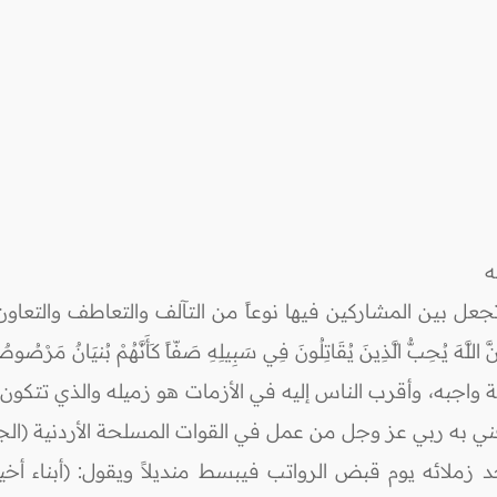
ه
 تجعل بين المشاركين فيها نوعاً من التآلف والتعاطف والتع
حِبُّ الَّذِينَ يُقَاتِلُونَ فِي سَبِيلِهِ صَفّاً كَأَنَّهُمْ بُنيَانٌ مَرْص
به، وأقرب الناس إليه في الأزمات هو زميله والذي تتكون بينه
رفني به ربي عز وجل من عمل في القوات المسلحة الأردنية (
زملائه يوم قبض الرواتب فيبسط منديلاً ويقول: (أبناء أخيك