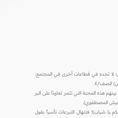
اون؛ لا تجده في قطاعات أخرى في المجتمع،
ُوصٌ) الصف/٤.
م هذه المحبة التي تثمر تعاوناً على البر
الجيش المصطفوي).
م يا شباب)! فتنهال التبرعات تأسياً بقول