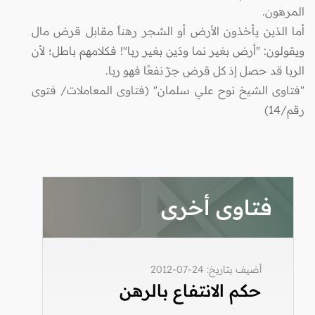
المرهون.
أما الذين يأخذون الأرض أو الشجر رهناً مقابل قرض مال
ويقولون: "أرض بغير نما ودَين بغير ربا"! فكلامهم باطل؛ لأن
الربا قد حصل إذ كل قرض جرّ نفعًا فهو ربا.
"فتاوى الشيخ نوح علي سلمان" (فتاوى المعاملات/ فتوى
رقم/14)
فتاوى أخرى
أضيف بتاريخ: 24-07-2012
حكم الانتفاع بالرهن