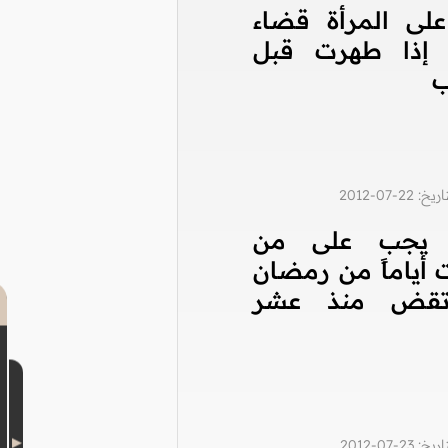
لى المرأة قضاء
 إذا طهرت قبل
ب
2-07-2012
ا يجب على من
أياماً من رمضان
تقض منذ عشر
2-07-2012