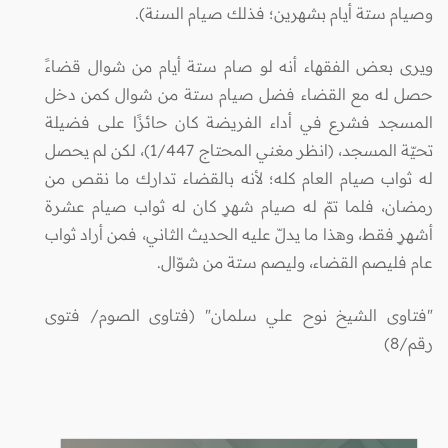
وصيام ستة أيام بشهرين؛ فذلك صيام السنة).
ويرى بعض الفقهاء أنه لو صام ستة أيام من شوال قضاءً
حصل له مع القضاء فضل صيام ستة من شوال كمن دخل
المسجد فشرع في أداء الفريضة كان حائزًا على فضيلة
تحيّة المسجد، (انظر مغني المحتاج 1/447)، لكن لم يحصل
له ثواب صيام العام كله؛ لأنه بالقضاء تدارك ما نقص من
رمضان، فلما تمّ له صيام شهرٍ كان له ثواب صيام عشرة
أشهرٍ فقط، وهذا ما يدلّ عليه الحديث الثاني، فمن أراد ثواب
عام فليصم القضاء، وليصم ستة من شوّال.
"فتاوى الشيخ نوح علي سلمان" (فتاوى الصوم/ فتوى
رقم/8)