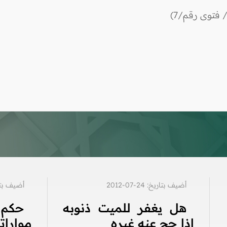
 فتوى رقم/7)
أضيف بتاريخ: 24-07-2012
أضيف بتاريخ: 7
هل يغفر للميت ذنوبه
حكم 
إذا حج عنه غيره
موارات