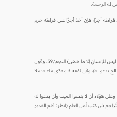
جى له الرحمة.
راءته أجرًا، فإن أخذ أجرًا على قراءته حرم
وقال الشافعيّ: ما عدا الواجب والصدقة والدعاء والاستغفار لا يُفعل عن الميت ولا يصل إليه؛ لقوله تعالى: (وأنْ ليس للإنسانِ إلا ما سَعَى) النجم/39، وقول
ح يدعو له)، ولأن نفعه لا يتعدّى فاعله؛ فلا
لى هؤلاء أن لا ينسوا الميت وأن يدعوا له
ُراجع في كتب أهل العلم (انظر: فتح القدير