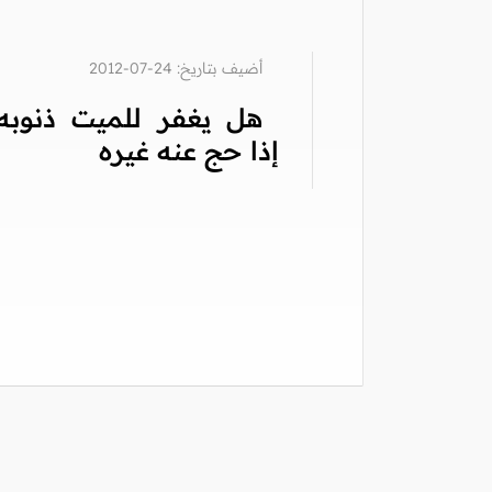
أضيف بتاريخ: 24-07-2012
هل يغفر للميت ذنوبه
إذا حج عنه غيره