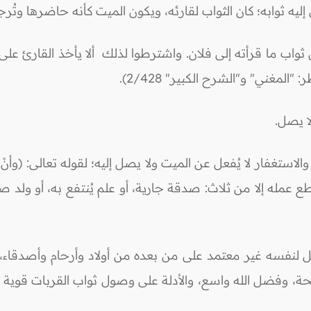
 إليه ثوابه؛ كان الثواب لقارئه، ويكون الميت كأنه حاضرها وتُر
 ثواب ما قرأته إلى فلان. واشترطوا لذلك ألا يأخذ القارئ على ق
المغني" و"الشرح الكبير" 2/428).
ا يصل.
ع عمله إلا من ثلاث: صدقة جارية، أو علم يُنتفع به، أو ولد صال
ل لنفسه غير معتمد على من بعده من أولاد وأرحام وأصدقاء، وع
لحة، وفضل الله واسع، والأدلة على وصول ثواب القربات قوية ت