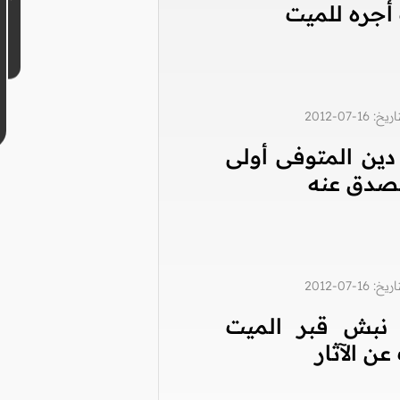
أجره للميت
1-07-2012
دين المتوفى أولى
تصدق عنه
1-07-2012
نبش قبر الميت
ن الآثار