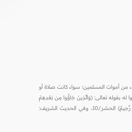
ء من أموات المسلمين؛ سواء كانت صلاة أو
وله تعالى: (وَالَّذِينَ جَاؤُوا مِن بَعْدِهِمْ
يَقُولُونَ رَبَّنَا اغْفِرْ لَنَا وَلِإِخْوَانِنَا الَّذِينَ سَبَقُونَا بِالْإِيمَانِ وَلَا تَجْعَلْ فِي قُلُوبِنَا غِلّاً لِّلَّذِينَ آمَنُوا رَبَّنَا إِنَّكَ رَؤُوفٌ رَّحِيمٌ) الحشر/10، وفي الحديث الشريف: