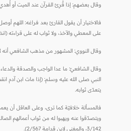
وقال بعضهم: إذا قُرِئ القرآن عند الميت أو أُهدي
فالاختيار أن يقول القارئ بعد فراغه: اللهم أوصل
على المعطي والآخذ، ولا ثواب له على قراءته (انظر: "
وقال النووي: المشهور من مذهب الشافعي أنه ل
النبي صلى الله عليه وسلم: (إذا مات ابن آدم انقط
يتعدّى ثوابه.
فالمسألة خلافيّة كما ترى، وعلى العاقل أن يعم
ويتصدّقوا عنه ويهبوا له من ثواب أعمالهم الصا
3/142، والمغني لابن قدامة 2/567).