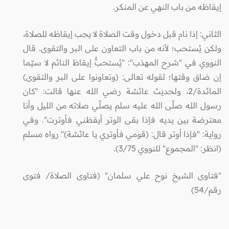
إيقاظه من باب النهي عن المنكر.
الثاني: إذا نام قبل دخول وقت الصلاة لا يجب إيقاظه للصلاة،
ولكن يُستحب؛ لأنه من باب التعاون على البر والتقوى. قال
النووي في "شرح المهذب": "يُستحبُّ إيقاظ النائم لا سيّما
إن ضاق وقتها؛ لقوله تعالى: (وتعاونوا على البر والتقوى)
المائدة/2، ولحديث عائشة رضي الله عنها قالت: "كان
رسول الله صلّى الله عليه سلم يصلّي صلاته من الليل وأنا
معترضة بين يديه فإذا بقى الوتر أيقظني فأوترت". وفي
رواية: "فإذا أوتر قال: (قومي فأوتري يا عائشة)" رواه مسلم
(انظر: "المجموع" للنووي 3/75).
"فتاوى الشيخ نوح علي سلمان" (فتاوى الصلاة/ فتوى
رقم/54)