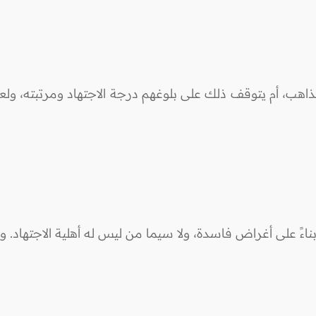
هب، أم يتوقف ذلك على بلوغهم درجة الاجتهاد ومرتبته، ولعل
ءً على أغراض فاسدة، ولا سيما من ليس له أهلية الاجتهاد. وال