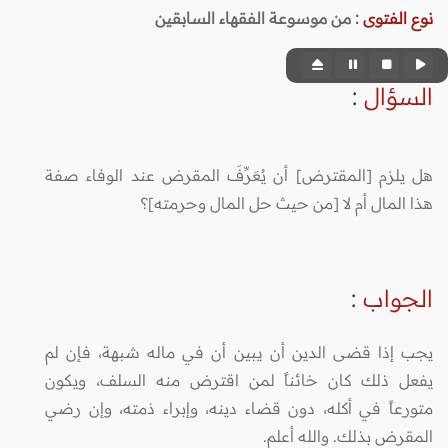
نوع الفتوى
:
من موسوعة الفقهاء السابقين
السؤال
:
هل يلزم [المقترض] أن يُعَرِّفَ المقرض عند الوفاء صفة
هذا المال أم لا [من حيث حل المال وحرمته]؟
الجواب
:
يجب إذا قضى الدين أن يبين أن في ماله شبهة، فإن لم
يفعل ذلك كان خائناً لمن اقترض منه السلف، ويكون
متورعاً في أكله، دون قضاء دينه، وإبراء ذمته، وإن رضي
المقرض بذلك. والله أعلم.