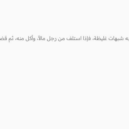
 شبهات غليظة، فإذا استلف من رجل مالاً، وأكل منه، ثم قضا