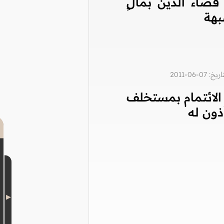
قضاء الدين بمالٍ
بهة
0-06-2011
الائتمام بمستخلف
ذون له