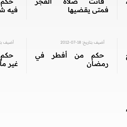
فاتت صلاة الفجر
حكم 
فمتى يقضيها
فيه ش
أضيف بتاريخ: 18-07-2012
أضيف بتاريخ: 7
حكم من أفطر في
حكم 
رمضان
غير مأ