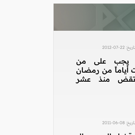
2-07-2012
ا يجب على من
أياماً من رمضان
تقض منذ عشر
0-06-2011