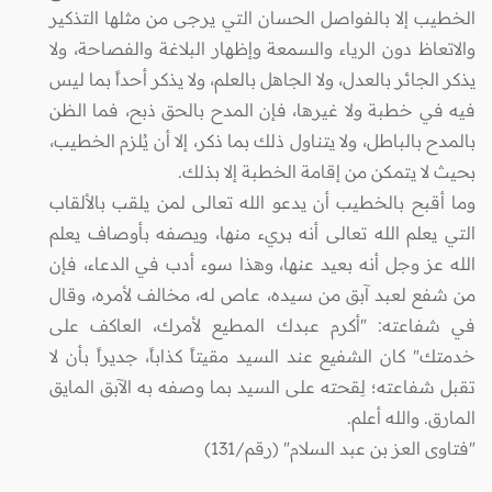
الخطيب إلا بالفواصل الحسان التي يرجى من مثلها التذكير
والاتعاظ دون الرياء والسمعة وإظهار البلاغة والفصاحة، ولا
يذكر الجائر بالعدل، ولا الجاهل بالعلم، ولا يذكر أحداً بما ليس
فيه في خطبة ولا غيرها، فإن المدح بالحق ذبح، فما الظن
بالمدح بالباطل، ولا يتناول ذلك بما ذكر، إلا أن يُلزم الخطيب،
بحيث لا يتمكن من إقامة الخطبة إلا بذلك.
وما أقبح بالخطيب أن يدعو الله تعالى لمن يلقب بالألقاب
التي يعلم الله تعالى أنه بريء منها، ويصفه بأوصاف يعلم
الله عز وجل أنه بعيد عنها، وهذا سوء أدب في الدعاء، فإن
من شفع لعبد آبق من سيده، عاص له، مخالف لأمره، وقال
في شفاعته: "أكرم عبدك المطيع لأمرك، العاكف على
خدمتك" كان الشفيع عند السيد مقيتاً كذاباً، جديراً بأن لا
تقبل شفاعته؛ لِقحته على السيد بما وصفه به الآبق المايق
المارق. والله أعلم.
"فتاوى العز بن عبد السلام" (رقم/131)