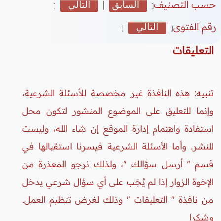
حسب التصنيف
السابق
|
التالي
]
[
رقم الفتوى
التالي
]
[
التعليقات
تنبيه: هذه النافذة غير مخصصة للأسئلة الشرعية،
وإنما للتعليق على الموضوع المنشور لتكون محل
استفادة واهتمام إدارة الموقع إن شاء الله، وليست
للنشر. وأما الأسئلة الشرعية فيسرنا استقبالها في
قسم " أرسل سؤالك "، ولذلك نرجو المعذرة من
الإخوة الزوار إذا لم يُجَب على أي سؤال شرعي يدخل
من نافذة " التعليقات " وذلك لغرض تنظيم العمل.
وشكرا