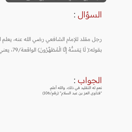
السؤال
:
رجل مقلد للإمام الشافعي رضي الله عنه، يعلم ا
بقوله:( لَا يَمَسُّهُ إِلَّا الْمُطَهَّرُونَ) الواقعة/79، يعني الملائكة المطهرين، أم لا؟
الجواب
:
نعم له التقليد في ذلك. والله أعلم.
"فتاوى العز بن عبد السلام" (رقم/106)