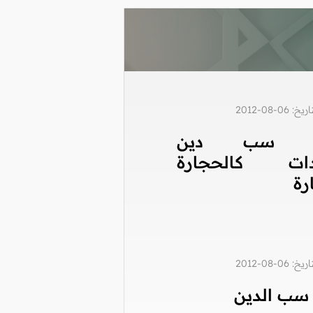
0-08-2012
م سب دين
دات كالحجارة
رة
0-08-2012
سب الدين