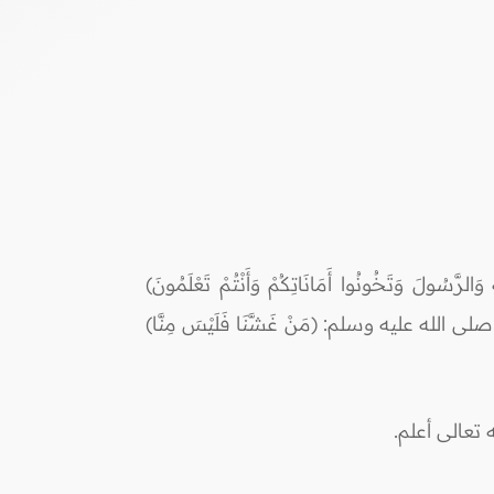
َ وَتَخُونُوا أَمَانَاتِكُمْ وَأَنْتُمْ تَعْلَمُونَ)
نُوا اتَّقُوا اللَّهَ وَكُونُوا مَعَ الصَّادِقِينَ) [التوبة:119]، وقال رسول الله صلى الله عليه وسلم: (مَنْ غَشَّنَا فَلَيْسَ مِنَّا)
 تعالى أعلم.