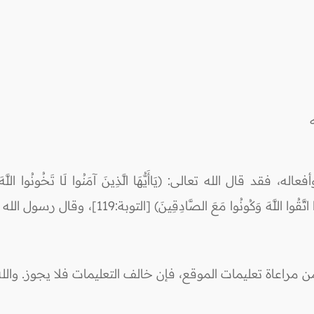
الله تعالى: (يَاأَيُّهَا الَّذِينَ آمَنُوا لَا تَخُونُوا اللَّهَ وَالرَّسُول
[الأنفال: 27]، وقال جل جلاله: (يَا أَيُّهَا الَّذِينَ آَمَ
راعاة تعليمات الموقع، فإن خالف التعليمات فلا يجوز. والله