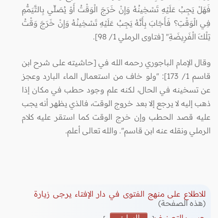
فَهَلْ يَجِبُ عَلَيْهِ تَسْخِينُهُ وَإِنْ خَرَجَ الْوَقْتُ أَوْ يُصَلِّي بِالتَّيَمُّمِ
فِي الْوَقْتِ؟ فَأَجَابَ بِأَنَّهُ يَجِبُ عَلَيْهِ تَسْخِينُهُ وَإِنْ خَرَجَ وَقْتُ
تِلْكَ الْفَرِيضَةِ" [فتاوى الرملي 1/ 98].
وقال الإمام الباجوري رحمه الله في [حاشيته على شرح ابن
قاسم 1/ 173]: "ولو خاف من استعمال الماء البارد وعجز
عن تسخينه في الحال، لكنه علم وجود حطب في مكان إذا
ذهب إليه لا يرجع إلا بعد خروج الوقت، فالذي يظهر أنه يجب
عليه قصد الحطب وإن خرج الوقت كما استقر عليه كلام
الرملي ونقله عنه ابن قاسم". والله تعالى أعلم.
للاطلاع على منهج الفتوى في دار الإفتاء يرجى زيارة
(هذه الصفحة)
حسب التصنيف
السابق
]
[