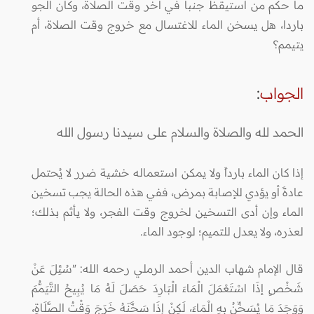
ما حكم من استيقظ جنبا في آخر وقت الصلاة، وكان الجو
باردا، هل يسخن الماء للاغتسال مع خروج وقت الصلاة، أم
يتيمم؟
الجواب
:
الحمد لله والصلاة والسلام على سيدنا رسول الله
إذا كان الماء بارداً ولا يمكن استعماله خشية ضرر لا يُحتمل
عادةً أو يؤدي للإصابة بمرض، ففي هذه الحالة يجب تسخين
الماء وإن أدى التسخين لخروج وقت الفجر، ولا يأثم بذلك؛
لعذره، ولا يعدل للتميم؛ لوجود الماء.
قال الإمام شهاب الدين أحمد الرملي رحمه الله: "سُئِلَ عَنْ
شَخْصٍ إذَا اسْتَعْمَلَ الْمَاءَ الْبَارِدَ حَصَلَ لَهُ مَا يُبِيحُ التَّيَمُّمَ
وَوَجَدَ مَا يُسَخِّنُ بِهِ الْمَاءَ، لَكِنْ إذَا سَخَّنَهُ خَرَجَ وَقْتُ الصَّلَاةِ،