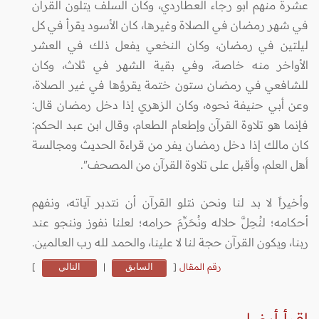
عشرة منهم أبو رجاء العطاردي، وكان السلف يتلون القرآن
في شهر رمضان في الصلاة وغيرها، كان الأسود يقرأ في كل
ليلتين في رمضان، وكان النخعي يفعل ذلك في العشر
الأواخر منه خاصة، وفي بقية الشهر في ثلاث، وكان
للشافعي في رمضان ستون ختمة يقرؤها في غير الصلاة،
وعن أبي حنيفة نحوه، وكان الزهري إذا دخل رمضان قال:
فإنما هو تلاوة القرآن وإطعام الطعام، وقال ابن عبد الحكم:
كان مالك إذا دخل رمضان يفر من قراءة الحديث ومجالسة
أهل العلم، وأقبل على تلاوة القرآن من المصحف".
وأخيراً لا بد لنا ونحن نتلو القرآن أن نتدبر آياته، ونفهم
أحكامه؛ لنُحِلَّ حلاله ونُحَرِّمَ حرامه؛ لعلنا نفوز وننجو عند
ربنا، ويكون القرآن حجة لنا لا علينا، والحمد لله رب العالمين.
رقم المقال
[
السابق
|
التالي
]