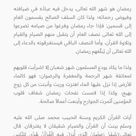
رمضان هو شهر الله تعالى، يدخل فيه عبادُه في ضيافته
وفيوض رحماته؛ ولذا كان السلف الصالح يقسمون العام
إلى قسمين: فإذا جاء رمضان وفرغوا من صيامه تضرعوا
إلى الله تعالى نصف العام أن يتقبل منهم الصيام والقيام
وتلاوة القرآن، وأما النصف الباقي فيستغرقونه بالدعاء إلى
الله تعالى أن يُبلِّغهم رمضان.
ولذا ما يكاد يودع المسلمون شهر شعبان إلا اشرأبت قلوبهم
لمعانقة شهر الرحمة والمغفرة والرضوان؛ فهو كالماء
للأرض إذا نزل عليها الماء اهتزت وربت وأنبتت من كل زوج
بهيج، وكذا إذا لامست نفحات رمضان شغاف قلوب
المؤمنين أثمرت الجوارح وأينعت أعمالاً صالحة.
آيات القرآن الكريم وسنة الحبيب محمد صلى الله عليه
وسلم بينت أن القرآن والصيام شقيقان لا يفترقان. قال
تعالى:(شَهْرُ رَمَضَانَ الَّذِيَ أُنزِلَ فِيهِ الْقُرْآنُ هُدًى لِلنَّاسِ