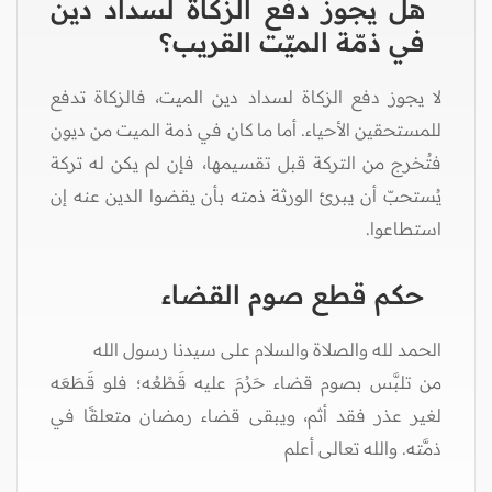
هل يجوز دفع الزكاة لسداد دين
في ذمّة الميّت القريب؟
لا يجوز دفع الزكاة لسداد دين الميت، فالزكاة تدفع
للمستحقين الأحياء. أما ما كان في ذمة الميت من ديون
فتُخرج من التركة قبل تقسيمها، فإن لم يكن له تركة
يُستحبّ أن يبرئ الورثة ذمته بأن يقضوا الدين عنه إن
استطاعوا.
حكم قطع صوم القضاء
الحمد لله والصلاة والسلام على سيدنا رسول الله
من تلبَّس بصوم قضاء حَرُمَ عليه قَطْعُه؛ فلو قَطَعَه
لغير عذر فقد أثم، ويبقى قضاء رمضان متعلقًا في
ذمَّته. والله تعالى أعلم