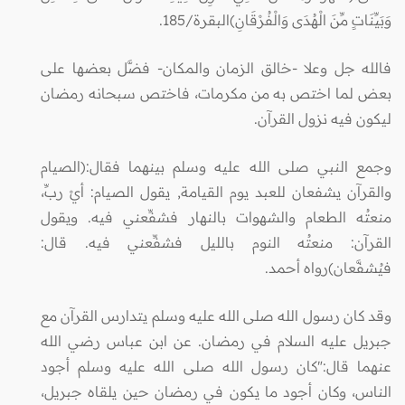
وَبَيِّنَاتٍ مِّنَ الْهُدَى وَالْفُرْقَانِ)البقرة/185.
فالله جل وعلا -خالق الزمان والمكان- فضَّل بعضها على
بعض لما اختص به من مكرمات، فاختص سبحانه رمضان
ليكون فيه نزول القرآن.
وجمع النبي صلى الله عليه وسلم بينهما فقال:(الصيام
والقرآن يشفعان للعبد يوم القيامة, يقول الصيام: أيْ ربِّ،
منعتُه الطعام والشهوات بالنهار فشفِّعني فيه. ويقول
القرآن: منعتُه النوم بالليل فشفِّعني فيه. قال:
فيُشفَّعان)رواه أحمد.
وقد كان رسول الله صلى الله عليه وسلم يتدارس القرآن مع
جبريل عليه السلام في رمضان. عن ابن عباس رضي الله
عنهما قال:"كان رسول الله صلى الله عليه وسلم أجود
الناس، وكان أجود ما يكون في رمضان حين يلقاه جبريل،