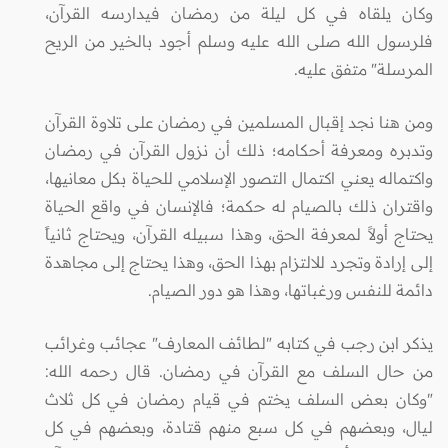
وكان يلقاه في كل ليلة من رمضان فيدارسه القرآن،
فلرسول الله صلى الله عليه وسلم أجود بالخير من الريح
المرسلة" متفق عليه.
ومن هنا نجد إقبال المسلمين في رمضان على تلاوة القرآن
وتدبره ومعرفة أحكامه؛ ذلك أن نزول القرآن في رمضان
واكتماله يعني اكتمال التصور الإسلامي للحياة بكل معانيها،
واقتران ذلك بالصيام له حكمة؛ فالإنسان في واقع الحياة
يحتاج أولاً لمعرفة الحق، وهذا سبيله القرآن، ويحتاج ثانياً
إلى إرادة وتجرد للالتزام بهذا الحق، وهذا يحتاج إلى مجاهدة
دائمة للنفس ورغباتها، وهذا هو دور الصيام.
يذكر ابن رجب في كتابه "لطائف المعارف" عجائب وغرائب
من حال السلف مع القرآن في رمضان. قال رحمه الله:
"وكان بعض السلف يختم في قيام رمضان في كل ثلاث
ليال، وبعضهم في كل سبع منهم قتادة، وبعضهم في كل