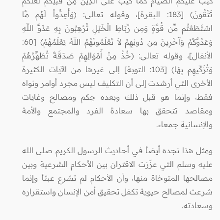
كُتِبَ عَلَيْكُمُ الصِّيَامُ كَمَا كُتِبَ عَلَى الَّذِينَ مِن قَبْلِكُمْ لَعَلَّكُمْ
تَتَّقُونَ) [183: البقرة]، وقوله تعالى: (وَأَعِدُّواْ لَهُم مَّا
اسْتَطَعْتُم مِّن قُوَّةٍ وَمِن رِّبَاطِ الْخَيْلِ تُرْهِبُونَ بِهِ عَدْوَّ اللّهِ
وَعَدُوَّكُمْ وَآخَرِينَ مِن دُونِهِمْ لاَ تَعْلَمُونَهُمُ اللّهُ يَعْلَمُهُمْ) [60:
الأنفال]، وقوله تعالى: (خُذْ مِنْ أَمْوَالِهِمْ صَدَقَةً تُطَهِّرُهُمْ
وَتُزَكِّيهِم بِهَا) [103: التوبة] إلى غيرها من الآيات الكثيرة
الأخرى التي أرشدت إلى أن التكليف ليس مجرد أوامر ونواه
فقط، وإنما هو قبل ذلك وبعده حِكم ومصالح وغايات
ومقاصد تتحقق بها سعادة الفرد والمجتمع والأمة
والإنسانية جمعاء.
ومثل هذا نجده أيضاً في أحاديث الرسول الكريم صلى الله
عليه وسلم التي عزّزت الاقتران بين الأحكام الشرعية وبين
مصالحها المتوخاة منها، وأن الأحكام لم تشرع عبثاً وإنما
شرعت لمصالح حيوية تكفل تحقيق أمن الإنسان واستقراره
وسعادته.