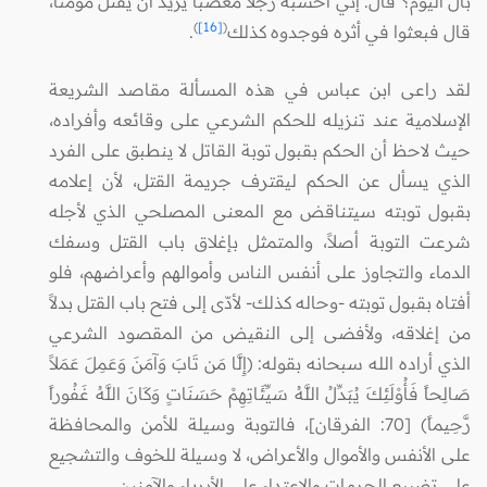
بال اليوم؟ قال: إني أحسبه رجلاً مغضباً يريد أن يقتل مؤمناً،
)
[16]
(
قال فبعثوا في أثره فوجدوه كذلك
.
لقد راعى ابن عباس في هذه المسألة مقاصد الشريعة
الإسلامية عند تنزيله للحكم الشرعي على وقائعه وأفراده،
حيث لاحظ أن الحكم بقبول توبة القاتل لا ينطبق على الفرد
الذي يسأل عن الحكم ليقترف جريمة القتل، لأن إعلامه
بقبول توبته سيتناقض مع المعنى المصلحي الذي لأجله
شرعت التوبة أصلاً، والمتمثل بإغلاق باب القتل وسفك
الدماء والتجاوز على أنفس الناس وأموالهم وأعراضهم، فلو
أفتاه بقبول توبته -وحاله كذلك- لأدّى إلى فتح باب القتل بدلاً
من إغلاقه، ولأفضى إلى النقيض من المقصود الشرعي
الذي أراده الله سبحانه بقوله: (إِلَّا مَن تَابَ وَآمَنَ وَعَمِلَ عَمَلاً
صَالِحاً فَأُوْلَئِكَ يُبَدِّلُ اللَّهُ سَيِّئَاتِهِمْ حَسَنَاتٍ وَكَانَ اللَّهُ غَفُوراً
رَّحِيماً) [70: الفرقان]، فالتوبة وسيلة للأمن والمحافظة
على الأنفس والأموال والأعراض، لا وسيلة للخوف والتشجيع
على تضييع الحرمات والاعتداء على الأبرياء والآمنين.