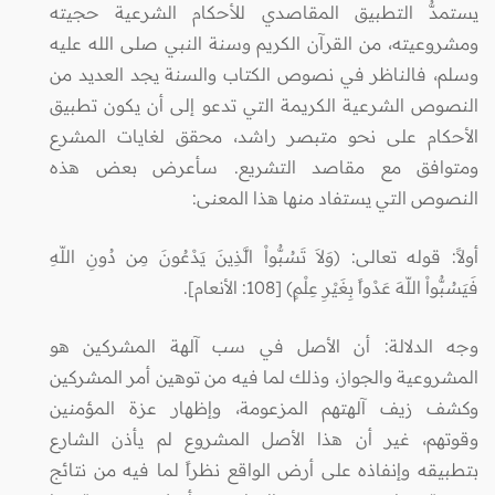
يستمدُّ التطبيق المقاصدي للأحكام الشرعية حجيته
ومشروعيته، من القرآن الكريم وسنة النبي صلى الله عليه
وسلم، فالناظر في نصوص الكتاب والسنة يجد العديد من
النصوص الشرعية الكريمة التي تدعو إلى أن يكون تطبيق
الأحكام على نحو متبصر راشد، محقق لغايات المشرع
ومتوافق مع مقاصد التشريع. سأعرض بعض هذه
النصوص التي يستفاد منها هذا المعنى:
أولاً: قوله تعالى: (وَلاَ تَسُبُّواْ الَّذِينَ يَدْعُونَ مِن دُونِ اللّهِ
فَيَسُبُّواْ اللّهَ عَدْواً بِغَيْرِ عِلْمٍ) [108: الأنعام].
وجه الدلالة: أن الأصل في سب آلهة المشركين هو
المشروعية والجواز، وذلك لما فيه من توهين أمر المشركين
وكشف زيف آلهتهم المزعومة، وإظهار عزة المؤمنين
وقوتهم، غير أن هذا الأصل المشروع لم يأذن الشارع
بتطبيقه وإنفاذه على أرض الواقع نظراً لما فيه من نتائج