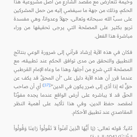
وخيمة تتعارض مع مقصد الشارع من أصل مشروعية هذا
الحكم، وذلك من جهة ما سيفضي إليه من حمل المشركين
على سبِّ الله سبحانه وتعالى، جهلاً وعدواناً، وهي مفسدة
تربو بكثير على المصلحة التي يرجى تحقيقها من وراء
مباشرة هذا الفعل.
فكان في هذه الآية إرشاد قرآني إلى ضرورة الوعي بنتائج
التطبيق والتحقق من مدى توافق الحكم عند تطبيقه، مع
المصلحة التي شرع من أجلها. وهذا ما وعاه الإمام القرطبي
عندما قرر أن هذه الآية دليل على "أن المحقَّ قد يكف عن
)
[17]
(
حقٍّ له إذا أدّى إلى ضرر يكون في الدين"
أي أن صاحب
الحقّ قد لا يباشره على أرض الواقع عندما يجده مفوِّتاً
لمقصد حفظ الدين، وفي هذا تأكيد على أهمية النظر
المقاصدي عند تطبيق الأحكام.
ثانياً: قوله تعالى: (يَا أَيُّهَا الَّذِينَ آمَنُواْ لاَ تَقُولُواْ رَاعِنَا وَقُولُواْ
انظُرْنَا) [104: البقرة].