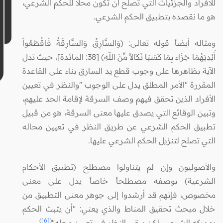
للأفراد والجزئيات التي تصلح أن تكون محلا للحكم الشرعي،
هو ما نقصده بتطبيق الحكم الشرعي.
ومثاله أيضاً قوله تعالى: (وَالسَّارِقُ وَالسَّارِقَةُ فَاقْطَعُواْ
أَيْدِيَهُمَا جَزَاء بِمَا كَسَبَا نَكَالاً مِّنَ اللّهِ) [38: المائدة]، حيث تدل
الآية بظاهرها على وجوب قطع يد السارق بناء على القاعدة
المقررة "الأمر المطلق يدل على الوجوب "والنظر في تعيين
الأفراد الذين تحقق فيهم وصف السرقة لإقامة الحد عليهم،
وتبين الوقائع التي يصدق عليها معنى السرقة، هو من قبيل
تطبيق الحكم الشرعي عن طريق النظر في تعيين محاله
التي تصلح لتنزيل الحكم الشرعي عليها.
والأصوليون وإن لم يتناولوا مصطلح (تطبيق الأحكام
الشرعية) بوصفه مصطلحاً خاصاً يدل على معنى
مخصوص، فإنهم قد أرشدوا إلى جوهر معنى التطبيق من
خلال مبحث تحقيق المناط والذي يعني: "أن يثبت الحكم
)
[6]
(
بمدركه الشرعي، لكن يبقى النظر في تعيين محله"
.