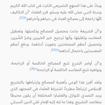
وبناءً على هذا المنهج التشريعي الثابت في كتاب الله الكريم
وسنة النبي صلى الله عليه وسلم، قرر العلماء "أن التكاليف
)
[1]
(
كلَّها راجعة إلى مصالح العباد في دنياهم وأخراهم"
.
و"أن الشريعة جاءت بتحصيل المصالح وتكميلها، وتعطيل
المفاسد وتقليلها، وأنها ترجيح خير الخيرين وشرّ الشّرين،
وتحصيل أعظم المصلحتين بتفويت أدناهما، ودفع أعظم
)
[2]
(
المفسدتين باحتمال أدناهما"
.
و"أن أوامر الشرع تتبع المصالح الخالصة أو الراجحة،
)
[3]
(
ونواهيه تتبع المفاسد الخالصة أو الراجحة"
.
ولقد أفرز هذا الوعي بأهمية المصالح وارتباطها بالتشريع
الإسلامي ارتباطاً مطرداً، اشتراط العلماء في المجتهد الذي
يريد التصدي للنوازل والقضايا المختلفة أن يكون محيطاً
بمقاصد التشريع. وهذا ما نبّه إليه الإمام تقي الدين السبكي