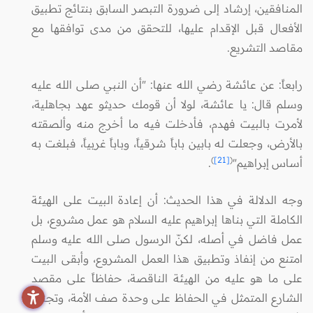
المنافقين، إرشاد إلى ضرورة التبصر السابق بنتائج تطبيق
الأفعال قبل الإقدام عليها، للتحقق من مدى توافقها مع
مقاصد التشريع.
رابعاً: عن عائشة رضي الله عنها: "أن النبي صلى الله عليه
وسلم قال: يا عائشة، لولا أن قومك حديثو عهد بجاهلية،
لأمرت بالبيت فهدم، فأدخلت فيه ما أخرج منه وألصقته
بالأرض، وجعلت له بابين باباً شرقياً، وباباً غربياً، فبلغت به
)
[21]
(
أساس إبراهيم"
.
وجه الدلالة في هذا الحديث: أن إعادة البيت على الهيئة
الكاملة التي بناها إبراهيم عليه السلام هو عمل مشروع، بل
عمل فاضل في أصله، لكنّ الرسول صلى الله عليه وسلم
امتنع من إنفاذ وتطبيق هذا العمل المشروع، وأبقى البيت
على ما هو عليه من الهيئة الناقصة، حفاظاً على مقصد
الشارع المتمثل في الحفاظ على وحدة صف الأمة، وتجنب