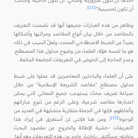
)
[11]
(
أن تكون تحسينية"
.
وظاهر من هذه العبارات جميعها أنها قد تضمنت التعريف
بالمقاصد من خلال بيان أنواع المقاصد ومراتبها وأشكالها
بعيداً عن الضبط الاصطلاحي المحدد، ولعلَّ السبب في ذلك
هو ما لمسه هؤلاء العلماء من وضوح مدلول هذا المصطلح،
وعدم الحاجة إلى الخوض في التعريفات الجامعة المانعة.
على أن العلماء والباحثين المعاصرين قد عملوا على ضبط
مدلول مصطلح "مقاصد الشريعة الإسلامية" من خلال
صياغة تعريف محدّد يستوعب جميع المعاني التي يمكن
اعتبارها مقاصد شرعية، وعلى الرغم من تنوع عباراتهم
وألفاظهم، فإنها في الجملة متقاربة متشابهة في العديد من
)
[12]
(
الوجوه
، ومن هنا فإنني لن أستغرق في إيراد هذا
التعريفات -خشية الإطالة والخروج عن مقصود البحث
وغايته- وسأكتفي باختيار واحد من هذه التعريفات وهو أنها: