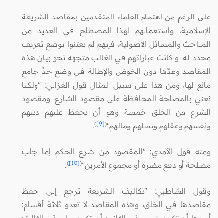
على الرغم من اهتمام العلماء المتقدمين بمقاصد الشريعة
الإسلامية، واستعمالهم لهذا المصطلح في العديد من
المباحث والمسائل الأصولية، فإنهم لم يعتنوا بوضع تعريف
محدد له، و كانت عباراتهم في الغالب متجهة نحو بيان هذه
المقاصد وعدّها دون الخوض والإطالة في وضع حدٍّ جامع
مانع لها، ومن هذا على سبيل المثال قول الغزالي: "ولكنا
نعني بالمصلحة المحافظة على مقصود الشارع، ومقصود
الشرع من الخلق خمسة وهو أن يحفظ عليهم دينهم
)
[9]
(
ونفسهم وعقلهم ونسلهم ومالهم"
.
ومنه قول الآمدي: "المقصود من شرع الحكم إما جلب
)
[10]
(
مصلحة أو دفع مضرة أو مجموع الأمرين"
.
وقول الشاطبي: "تكاليف الشريعة ترجع إلى حفظ
مقاصدها في الخلق، وهذه المقاصد لا تعدو ثلاثة أقسام:
أحدها أن تكون ضرورية، والثاني: أن تكون حاجية، والثالث: