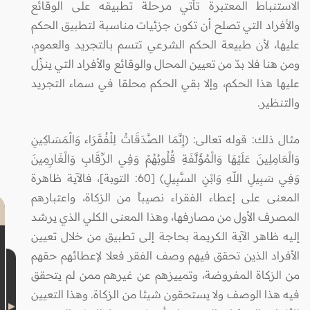
الاستنباط المعتبرة تأتي مرحلة تطبيقه على الوقائع
والأفراد التي تصلح أن تكون جزئيات مناسبة لتطبيق الحكم
عليها، لأن طبيعة الحكم الشرعي تتسم بالتجريد والعموم،
ومن هنا فلا بدّ من تعيين المحال والوقائع والأفراد التي ينزّل
عليها هذا الحكم، وإلا بقي الحكم محلقا في سماء التجريد
والتنظير.
مثال ذلك: قوله تعالى: (إِنَّمَا الصَّدَقَاتُ لِلْفُقَرَاء وَالْمَسَاكِينِ
وَالْعَامِلِينَ عَلَيْهَا وَالْمُؤَلَّفَةِ قُلُوبُهُمْ وَفِي الرِّقَابِ وَالْغَارِمِينَ
وَفِي سَبِيلِ اللّهِ وَابْنِ السَّبِيلِ) [60: التوبة]، فالآية ظاهرة
المعنى على إعطاء الفقراء نصيباً من الزكاة، واعتبارهم
المصرف الأول من مصارفها، وهذا المعنى الكلي الذي يرشد
إليه ظاهر الآية الكريمة بحاجة إلى تطبيق من خلال تعيين
الأفراد الذين تحقق فيهم وصف الفقر فعلا لإعطائهم حقهم
من الزكاة المفروضة، وتمييزهم عن غيرهم ممن لم يتحقق
فيه هذا الوصف ولا يستحقون شيئا من الزكاة. وهذا التعيين