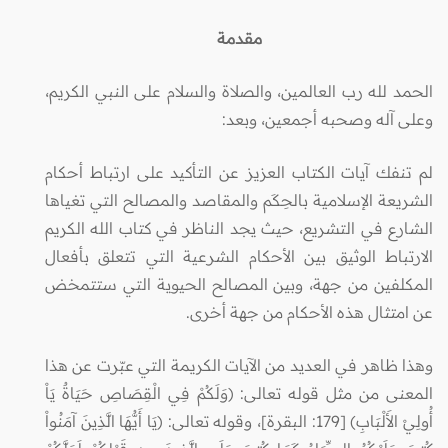
مقدمة
الحمد لله رب العالمين، والصلاة والسلام على النبي الكريم،
وعلى آله وصحبه أجمعين، وبعد:
لم تنفك آيات الكتاب العزيز عن التأكيد على ارتباط أحكام
الشريعة الإسلامية بالحِكَم والمقاصد والمصالح التي تغياها
الشارع في التشريع، حيث يجد الناظر في كتاب الله الكريم
الارتباط الوثيق بين الأحكام الشرعية التي تتعلق بأفعال
المكلفين من جهة، وبين المصالح الحيوية التي ستتمخض
عن امتثال هذه الأحكام من جهة أخرى.
وهذا ظاهر في العديد من الآيات الكريمة التي عبّرت عن هذا
المعنى من مثل قوله تعالى: (وَلَكُمْ فِي الْقِصَاصِ حَيَاةٌ يَاْ
أُولِيْ الأَلْبَابِ) [179: البقرة]، وقوله تعالى: (يَا أَيُّهَا الَّذِينَ آمَنُواْ