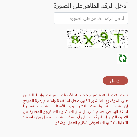
أدخل الرقم الظاهر على الصورة
تنبيه: هذه النافذة غير مخصصة للأسئلة الشرعية، وإنما للتعليق
على الموضوع المنشور لتكون محل استفادة واهتمام إدارة الموقع
إن شاء الله، وليست للنشر. وأما الأسئلة الشرعية فيسرنا
استقبالها في قسم " أرسل سؤالك "، ولذلك نرجو المعذرة من
الإخوة الزوار إذا لم يُجَب على أي سؤال شرعي يدخل من نافذة "
التعليقات " وذلك لغرض تنظيم العمل. وشكرا