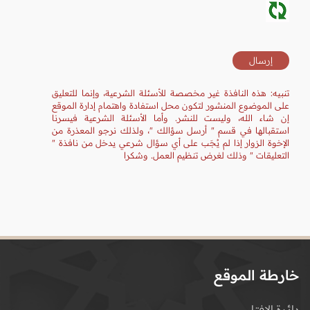
تنبيه: هذه النافذة غير مخصصة للأسئلة الشرعية، وإنما للتعليق
على الموضوع المنشور لتكون محل استفادة واهتمام إدارة الموقع
إن شاء الله، وليست للنشر. وأما الأسئلة الشرعية فيسرنا
استقبالها في قسم " أرسل سؤالك "، ولذلك نرجو المعذرة من
الإخوة الزوار إذا لم يُجَب على أي سؤال شرعي يدخل من نافذة "
التعليقات " وذلك لغرض تنظيم العمل. وشكرا
خارطة الموقع
دائرة الإفتاء