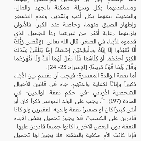
ومساعدتهما بكل وسيلة ممكنة بالجهد والمال،
والحديث معهما بكل أدب وتقدير، وعدم التضجر
وإظهار الضيق منهما، وخاصة عند الكبر، فالأبوان
يلزمهما رعاية أكثر من غيرهما رداً للجميل الذي
قدموه للأبناء في الصغر، قال الله تعالى: {وَقَضَى رَبُّكَ
أَلَّا تَعْبُدُوا إِلَّا إِيَّاهُ وَبِالْوَالِدَيْنِ إِحْسَانًا إِمَّا يَبْلُغَنَّ عِنْدَكَ
الْكِبَرَ أَحَدُهُمَا أَوْ كِلَاهُمَا فَلَا تَقُلْ لَهُمَا أُفٍّ وَلَا تَنْهَرْهُمَا
وَقُلْ لَهُمَا قَوْلًا كَرِيمًا} [الإسراء: 23- 24].
أما نفقة الوالدة المعسرة؛ فيجب أن تقسم بين الأبناء
ذكوراً وإناثاً لكفاية والدتهم، جاء في قانون الأحوال
الشخصية الأردني -في حكم نفقة الوالدين- في
المادة (197): "أ. يجب على الولد الموسر ذكراً كان أو
أنثى كبيراً كان أو صغيراً نفقـة والديـه الفقيرين ولو كانا
قادرين على الكسب"، فلا يجوز تحميل بعض الأبناء
النفقة دون البعض الآخر إذا كانوا جميعاً قادرين عليها.
فإذا كانت الأم مكفية بالنفقة؛ فلا يجوز لها تحميل