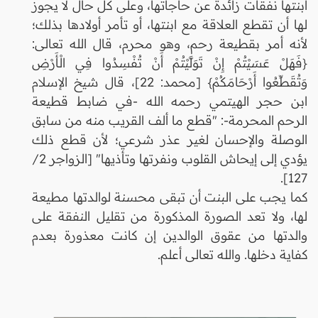
ابنتها نفقات زائدة عن حاجاتها، وعلى كل حال لا يجوز
لها أن تقطع العلاقة مع ابنتها، أو تأمر أولادها بذلك؛
لأنه أمر بقطيعة رحم، وهو محرم، قال الله تعالى:
{فَهَلْ عَسَيْتُمْ إِنْ تَوَلَّيْتُمْ أَنْ تُفْسِدُوا فِي الْأَرْضِ
وَتُقَطِّعُوا أَرْحَامَكُمْ} [محمد: 22]، قال شيخ الإسلام
ابن حجر الهيتمي رحمه الله -في ضابط قطيعة
الرحم المحرمة-: "قطع ما ألف القريب منه من سابق
الوصلة والإحسان لغير عذر شرعي؛ لأن قطع ذلك
يؤدي إلى إيحاش القلوب ونفرتها وتأذيها" [الزواجر 2/
127].
كما يجب على البنت أن تبقى محسنة لوالدتها مطيعة
لها، ولا تعد الصورة المذكورة من تقليل النفقة على
والدتها من عقوق الوالدين إن كانت معذورة بعدم
كفاية دخلها. والله تعالى أعلم.