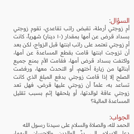
السؤال
:
أم زوجتي أرملة، تقبض راتب تقاعدي، تقوم زوجتي
بسداد قرض عن أمها بمقدار (١٠٠ دينار) شهرياً، كانت
أم زوجتي تعتمد على راتب ابنتها قبل الزواج، لكن بعد
أن تزوجت ابنتها قامت بقطع المساعدة عن أمها،
واكتفت بسداد قرض أمها، فقامت الأم بمنع جميع
أبنائها من زيارة أختهم، أو التحدث معها، ورفضت
الصلح إلا إذا قامت زوجتي بدفع المبلغ الذي كانت
تساعد به، علماً أن زوجتي عليها قرض، فهل تعد
زوجتي عاقة لوالدتها، أو يلحقها إثم بسبب تقليل
المساعدة المالية؟
الجواب
:
الحمد لله، والصلاة والسلام على سيدنا رسول الله
دعا الإسلام إلى برِّ الوالدين والإحسان إليهما،