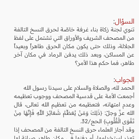
السؤال
:
تنوي لجنة زكاة بناء غرفة خاصّة لحرق النسخ التالفة
من المصحف الشريف والأوراق التي تشتمل على لفظ
الجلالة، وذلك حتى يكون مكان الحرق طاهراً وبعيداً
عن المساكن، وبعد ذلك يدفن الرماد في مكان آخر
طاهر، فما حكم هذا الأمر؟
الجواب
:
الحمد لله، والصلاة والسلام على سيدنا رسول الله
أجمعت الأمة على قدسية المصحف ووجوب تعظيمه
وعدم امتهانه، فتعظيمه من تعظيم الله تعالى، قال
الله عزّ وجلّ: {ذَلِكَ وَمَنْ يُعَظِّمْ شَعَائِرَ اللَّهِ فَإِنَّهَا مِنْ
تَقْوَى الْقُلُوبِ} الحج/32.
وقد أجاز العلماء حرق النسخ التالفة من المصحف إذا
تعذر استخدامها، أو دفنها في مكان طاهر صيانة لها