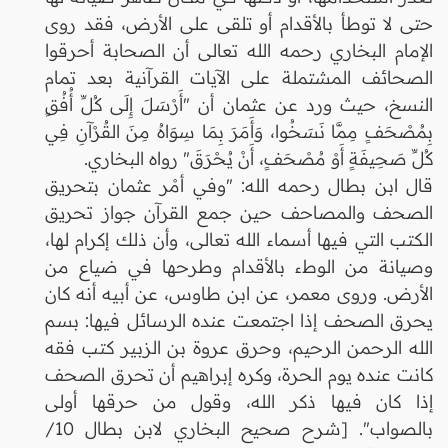
حتى لا توطأ بالأقدام أو تلقى على الأرض، فقد روى
الإمام البخاري رحمه الله تعالى أن الصحابة أحرقوا
الصحائف المشتملة على الآيات القرآنية بعد تمام
النسخ، حيث ورد عن عثمان أن "أَرْسَلَ إِلَى كُلِّ أُفُقٍ
بِمُصْحَفٍ مِمَّا نَسَخُوا، وَأَمَرَ بِمَا سِوَاهُ مِنَ القُرْآنِ فِي
كُلِّ صَحِيفَةٍ أَوْ مُصْحَفٍ، أَنْ يُحْرَقَ" رواه البخاري.
قال ابن بطال رحمه الله: "وفي أمْر عثمان بتحريق
الصحف والمصاحف حين جمع القرآن جواز تحريق
الكتب التي فيها أسماء الله تعالى، وأن ذلك إكرام لها،
وصيانة من الوطء بالأقدام وطرحها في ضياع من
الأرض. وروى معمر، عن ابن طاوس، عن أبيه أنه كان
يحرق الصحف إذا اجتمعت عنده الرسائل فيها: بسم
الله الرحمن الرحيم، وحرق عروة بن الزبير كتب فقه
كانت عنده يوم الحرة، وكره إبراهيم أن تحرق الصحف
إذا كان فيها ذكر الله، وقول من حرقها أولى
بالصواب". [شرح صحيح البخاري لابن بطال 10/