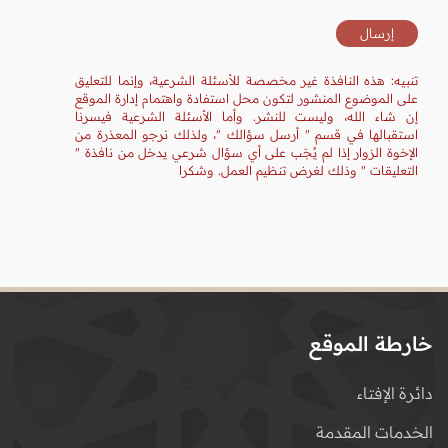
تنبيه: هذه النافذة غير مخصصة للأسئلة الشرعية، وإنما للتعليق
على الموضوع المنشور لتكون محل استفادة واهتمام إدارة الموقع
إن شاء الله، وليست للنشر. وأما الأسئلة الشرعية فيسرنا
استقبالها في قسم " أرسل سؤالك "، ولذلك نرجو المعذرة من
الإخوة الزوار إذا لم يُجَب على أي سؤال شرعي يدخل من نافذة "
التعليقات " وذلك لغرض تنظيم العمل. وشكرا
خارطة الموقع
دائرة الإفتاء
الخدمات المقدمة