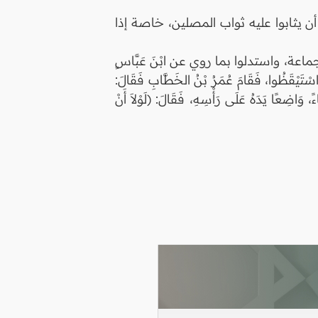
 يثابوا عليه ثواب المصلين، خاصة إذا
، واستدلوا بما روي عن ابْنَ عَبَّاسٍ
اسْتَيْقَظُوا، فَقَامَ عُمَرُ بْنُ الخَطَّابِ فَقَالَ:
ءً، وَاضِعًا يَدَهُ عَلَى رَأْسِهِ، فَقَالَ: (لَوْلاَ أَنْ