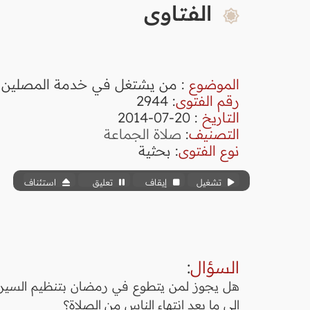
الفتاوى
الموضوع
: من يشتغل في خدمة المصلين نر
رقم الفتوى
:
2944
التاريخ
: 20-07-2014
التصنيف
:
صلاة الجماعة
نوع الفتوى
:
بحثية
تشغيل
إيقاف
تعليق
استئناف
السؤال
:
هل يجوز لمن يتطوع في رمضان بتنظيم السير، و
إلى ما بعد انتهاء الناس من الصلاة؟