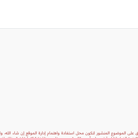
يق على الموضوع المنشور لتكون محل استفادة واهتمام إدارة الموقع إن شاء الله، ول