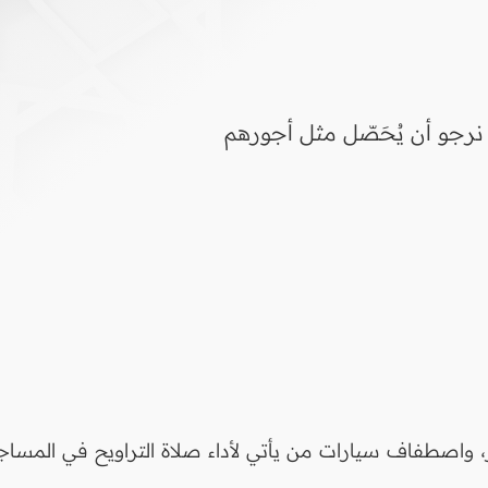
جو أن يُحَصّل مثل أجورهم
اصطفاف سيارات من يأتي لأداء صلاة التراويح في المساجد ال