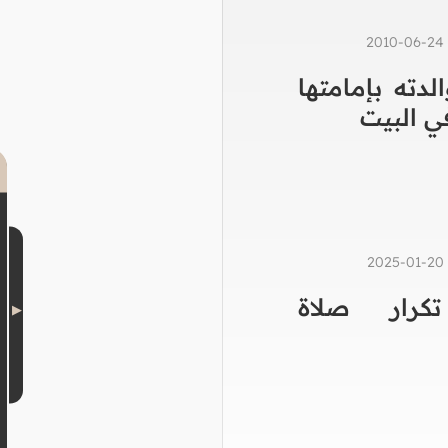
2
لدته بإمامتها
ي البيت
2
كرار صلاة