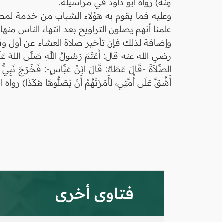
مِنْهُ) رواه أبو داود في مراسيله
.
وعليه فما يقوم به هؤلاء الشباب من خدمة لمصل
علمنا أنهم يصلون التراويح بعد انتهاء الناس منها.
وإضافة لذلك فإن تأخير صلاة العشاء عن أول وقته
رضي الله عنه قال: أَعْتَمَ رَسُولُ اللَّهِ صَلَّى اللهُ عَلَيْهِ و
الصَّلاَةَ -قَالَ عَطَاءٌ: قَالَ ابْنُ عَبَّاسٍ-: فَخَرَجَ نَبِيُّ اللّ
أَشُقَّ عَلَى أُمَّتِي، لَأَمَرْتُهُمْ أَنْ يُصَلُّوهَا هَكَذَا)
فتاوى أخرى