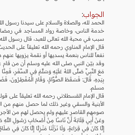
الجواب
:
الحمد لله، والصلاة والسلام على سيدنا رسول الل
خدمة الناس، وخاصة رواد المساجد في رمضان وغي
سبب في محبة الله تعالى للعبد، قال رسول الله صلى الله ع
قال الإمام المناوي رحمه الله تعليقاً على الحدي
نفعاً للناس بنعمة يسديها أو نقمة يزويها عنهم ديناً
وقد بيّن النبي صلى الله عليه وسلم أن من قام على خ
مَعَ النَّبِيِّ صَلَّى اللهُ عَلَيْهِ وَسَلَّمَ فِي السَّفَرِ، فَمِنَّا 
بِيَدِهِ، قَالَ: فَسَقَطَ الصُّوَّامُ، وَقَامَ الْمُفْطِرُونَ، فَضَرَ
مسلم.
قال الإمام القسطلاني رحمه الله تعليقاً على ق
الأبنية والسقي وغير ذلك لما حصل منهم من ال
صومهم القاصر عليهم ولم يحصل لهم من الأجر ما 
وعَنْ أَبِي قِلَابَةَ أَنَّ نَاسًا مِنْ أَصْحَابِ رَسُولِ اللَّهِ صَل
إِلَّا كَانَ فِي قِرَاءَةٍ، وَلَا نَزَلْنَا مَنْزِلًا إِلَّا كَانَ فِي صَ