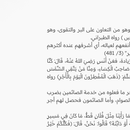
هو من التعاون على البر والتقوى، وهو
َاسِ ) رواه الطبراني.
 أنفعهم لعياله، أي أشرفهم عنده أكثرهم
481)
نَسٍ رَضِيَ اللهُ عَنْهُ، قَالَ: كُنَّا
ظِلًّا صَاحِبُ الْكِسَاءِ، وَمِنَّا مَنْ يَتَّقِي الشَّمْسَ
َّمَ: (ذَهَبَ الْمُفْطِرُونَ الْيَوْمَ بِالْأَجْرِ) رواه
 أجر ما فعلوه من خدمة الصائمين بضرب
الصوام، وأما الصائمون فحصل لهم أجر
َا رَأَيْنَا مِثْلَ فُلَانٍ قَطُّ، مَا كَانَ فِي مَسِيرٍ
َوْ دَابَّتَهُ؟ قَالُوا: نَحْنُ، قَالَ: (فَكُلُّكُمْ خَيْرٌ