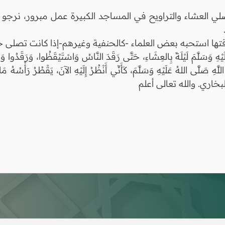
ي العشاء والتراويح في المساجد الكبيرة عمل مبرور، نرجو أن
ا استحبه بعض العلماء -كالحنفية وغيرهم-إذا كانت تصلى جماعة
َسَلَّمَ لَيْلَةً بِالعِشَاءِ، حَتَّى رَقَدَ النَّاسُ وَاسْتَيْقَظُوا، وَرَقَدُوا وَ
َهِ صَلَّى اللهُ عَلَيْهِ وَسَلَّمَ، كَأَنِّي أَنْظُرُ إِلَيْهِ الآنَ، يَقْطُرُ رَأْسُهُ مَا
 رواه البخاري. والله تعالى أعلم