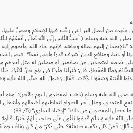
ه
ره من أعمال البر التي رغَّب فيها الإسلام وحضَّ عليها، و
ليه وسلم: ( أَحَبُّ النَّاسِ إِلَى اللَّهِ تَعَالَى أَنْفَعُهُمْ لِلنّ
ث: "بالإحسان إليهم بماله وجاهه، فإنهم عباد الله، وأحبهم إليه
 أو دنيا، ومنافع الدين أشرف قدراً وأبقى نفعاً" "فيض القدير" (3/ 
دمه المتعبدين من صائمين أو مصلين له مثل أجرهم وزيادة، فعَنْ أَ
الصَّائِمُ وَمِنَّا الْمُفْطِرُ، قَالَ: فَنَزَلْنَا مَنْزِلًا فِي يَوْمٍ حَارٍّ، أَكْثَرُنَا 
بُوا الْأَبْنِيَةِ وَسَقَوْا الرِّكَابَ، فَقَالَ رَسُولُ اللهِ صَلَّى اللهُ عَلَيْهِ وَسَل
وله صلى الله عليه وسلم (ذهب المفطرون اليوم بالأجر): "وهو
نفع المتعدي، ومثل أجر الصوام لتعاطيهم أشغالهم وأشغال 
حصل للمفطرين من ذلك" "إرشاد الساري" (5/ 88).
َّى اللَّهُ عَلَيْهِ وَسَلَّمَ قَدِمُوا يُثْنُونَ عَلَى صَاحِبٍ لَهُمْ خَيْرًا، قَالُوا: م
لَاةٍ، قَالَ: فَمَنْ كَانَ يَكْفِيهِ ضَيْعَتُهُ؟ حَتَّى ذَكَرَ: مَنْ كَانَ يَعْلِفُ جَمَلَهُ أ