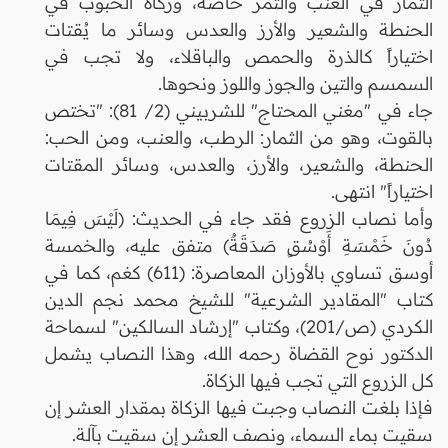
الثمار في العنب والتمر خاصة، وزكاة الحبوب في
الحنطة والشعير والأرز والعدس وسائر ما يُقتات
اختياراً كالذرة والحمص والباقلاء، ولا تجب في
السمسم والتين والجوز واللوز ونحوها.
جاء في "مغني المحتاج" للشربيني (2/ 81): "تختص
بالقوت، وهو من الثمار: الرطب، والعنب، ومن الحب:
الحنطة، والشعير، والأرز، والعدس، وسائر المقتات
اختياراً" انتهى.
وأما نصاب الزروع فقد جاء في الحديث: (لَيْسَ فِيمَا
دُونَ خَمْسَةِ أَوْسُقٍ صَدَقَةٌ) متفق عليه، والخمسة
أوسق تساوي بالأوزان المعاصرة: (611) كغم، كما في
كتاب "المقادير الشرعية" للشيخ محمد نجم الدين
الكردي (ص/201)، وكتاب "إرشاد السالكين" لسماحة
الدكتور نوح القضاة رحمه الله، وهذا النصاب يشمل
كل الزروع التي تجب فيها الزكاة.
فإذا بلغت النصاب وجبت فيها الزكاة بمقدار العشر إن
سقيت بماء السماء، ونصف العشر إن سقيت بآلة.