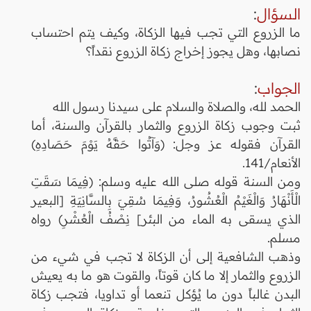
السؤال
:
ما الزروع التي تجب فيها الزكاة، وكيف يتم احتساب
نصابها، وهل يجوز إخراج زكاة الزروع نقداً؟
الجواب
:
الحمد لله، والصلاة والسلام على سيدنا رسول الله
ثبت وجوب زكاة الزروع والثمار بالقرآن والسنة، أما
القرآن فقوله عز وجل: (وَآتُوا حَقَّهُ يَوْمَ حَصَادِهِ)
الأنعام/141.
ومن السنة قوله صلى الله عليه وسلم: (فِيمَا سَقَتِ
الْأَنْهَارُ وَالْغَيْمُ الْعُشُورُ، وَفِيمَا سُقِيَ بِالسَّانِيَةِ [البعير
الذي يسقى به الماء من البئر] نِصْفُ الْعُشْرِ) رواه
مسلم.
وذهب الشافعية إلى أن الزكاة لا تجب في شيء من
الزروع والثمار إلا ما كان قوتاً، والقوت هو ما به يعيش
البدن غالباً دون ما يُؤكل تنعما أو تداويا، فتجب زكاة