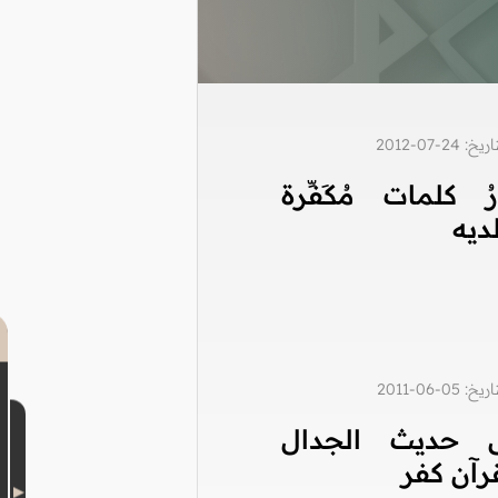
2-07-2012
ُرُ كلمات مُكَفِّرة
ديه
0-06-2011
 حديث الجدال
رآن كفر