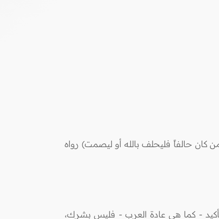
من كان حالفاً فليحلف بالله أو ليصمت) رواه
تأكيد - كما هي عادة العرب - فليس بشرك،