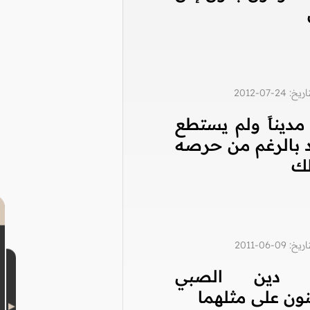
2-07-2012
مديناً ولم يستطع
 بالرغم من حرصه
لك
0-06-2011
 دين الصبي
ون على مثلهما