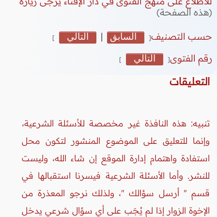
للاطلاع على منهج الفتوى في دار الإفتاء يرجى زيارة
(هذه الصفحة)
حسب التصنيف
السابق
|
التالي
]
[
رقم الفتوى
التالي
]
[
التعليقات
تنبيه: هذه النافذة غير مخصصة للأسئلة الشرعية،
وإنما للتعليق على الموضوع المنشور لتكون محل
استفادة واهتمام إدارة الموقع إن شاء الله، وليست
للنشر. وأما الأسئلة الشرعية فيسرنا استقبالها في
قسم " أرسل سؤالك "، ولذلك نرجو المعذرة من
الإخوة الزوار إذا لم يُجَب على أي سؤال شرعي يدخل