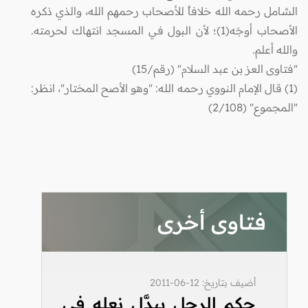
الشامل رحمه الله خلافاً للأصحاب رحمهم الله، والذي ذكره
الأصحاب أوجَه(1)؛ لأن البول في المسجد انتهاك لحرمته.
والله أعلم.
"فتاوى العز بن عبد السلام" (رقم/15)
(1) قال الإمام النووي رحمه الله: "وهو الأصح المختار"، انظر:
"المجموع" (2/108)
فتاوى أخرى
أضيف بتاريخ: 12-06-2011
حكم الرجل يبدَّل نعله في