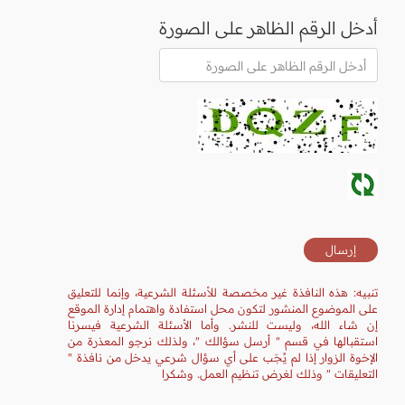
أدخل الرقم الظاهر على الصورة
تنبيه: هذه النافذة غير مخصصة للأسئلة الشرعية، وإنما للتعليق
على الموضوع المنشور لتكون محل استفادة واهتمام إدارة الموقع
إن شاء الله، وليست للنشر. وأما الأسئلة الشرعية فيسرنا
استقبالها في قسم " أرسل سؤالك "، ولذلك نرجو المعذرة من
الإخوة الزوار إذا لم يُجَب على أي سؤال شرعي يدخل من نافذة "
التعليقات " وذلك لغرض تنظيم العمل. وشكرا