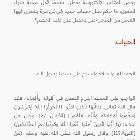
بعض المتاجر الإلكترونية تعطي خصمًا لأول عملية شراء
للعميل، ما حكم عمل حساب جديد في كل مرة يشتري فيها
العميل من المتجر حتى يحصل على ذلك الخصم؟
الجواب
:
الحمدلله، والصلاة والسلام على سيدنا رسول الله
الواجب على المسلم التزام الصدق في أقواله وأفعاله، فقد
قال الله تعالى: (يَاأَيُّهَا الَّذِينَ آمَنُوا لَا تَخُونُوا اللَّهَ وَالرَّسُولَ
وَتَخُونُوا أَمَانَاتِكُمْ وَأَنْتُمْ تَعْلَمُونَ) [الأنفال: 27]، وقال جل
جلاله: (يَا أَيُّهَا الَّذِينَ آَمَنُوا اتَّقُوا اللَّهَ وَكُونُوا مَعَ الصَّادِقِينَ)
[التوبة:119]، وقال رسول الله صلى الله عليه وسلم: (مَنْ