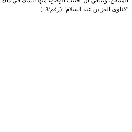
المتيقن، وينبغي أن يجتنب الوضوء منها للشك في ذلك. و
"فتاوى العز بن عبد السلام" (رقم/18)